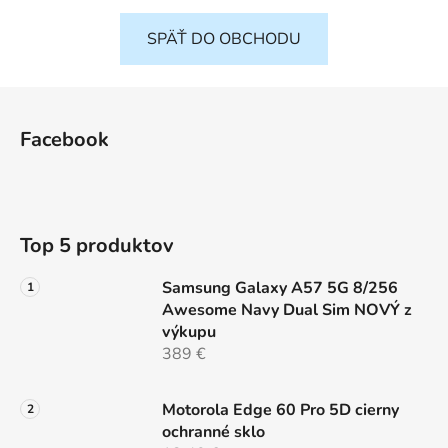
SPÄŤ DO OBCHODU
Z
á
Facebook
p
ä
t
i
Top 5 produktov
e
Samsung Galaxy A57 5G 8/256
Awesome Navy Dual Sim NOVÝ z
výkupu
389 €
Motorola Edge 60 Pro 5D cierny
ochranné sklo