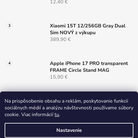
12,40 €
Xiaomi 15T 12/256GB Gray Dual
Sim NOVÝ z výkupu
389,90 €
Apple iPhone 17 PRO transparent
FRAME Circle Stand MAG
15,90 €
Samsung S26 cierny MAG COVER
Na prispôsobenie obsahu a reklám, poskytovanie funkcií
LENS
sociálnych médií a analýzu návštevnosti používame súbory
14,90 €
cookie. Viac informácií
tu
.
Nastavenie