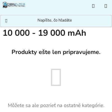
Prejsť
NÁKUP
na
KOŠÍK
obsah
Domov
/
Príslušenstvo
/
Powerbanky
/
10 000 - 19 000 mAh
10 000 - 19 000 mAh
Produkty ešte len pripravujeme.
Môžete sa ale pozrieť na ostatné kategórie.