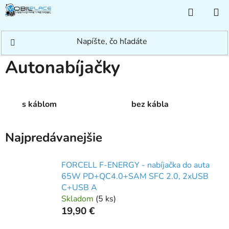
Prejsť
NÁKUP
na
KOŠÍK
obsah
Domov
/
Príslušenstvo
/
Nabíjačky
/
Autonabíjačky
Autonabíjačky
s káblom
bez kábla
Najpredávanejšie
FORCELL F-ENERGY - nabíjačka do auta
65W PD+QC4.0+SAM SFC 2.0, 2xUSB
C+USB A
Skladom
(
5 ks
)
19,90 €