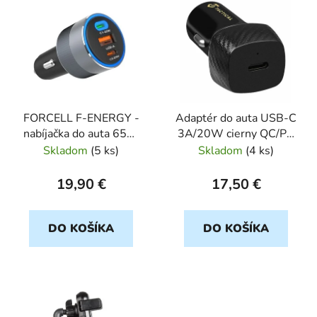
ý
p
i
s
p
r
FORCELL F-ENERGY -
Adaptér do auta USB-C
o
nabíjačka do auta 65W
3A/20W cierny QC/PD
d
PD+QC4.0+SAM SFC
cierny TACTICAL
Skladom
(
5 ks
)
Skladom
(
4 ks
)
u
2.0, 2xUSB C+USB A
k
19,90 €
17,50 €
t
o
DO KOŠÍKA
DO KOŠÍKA
v