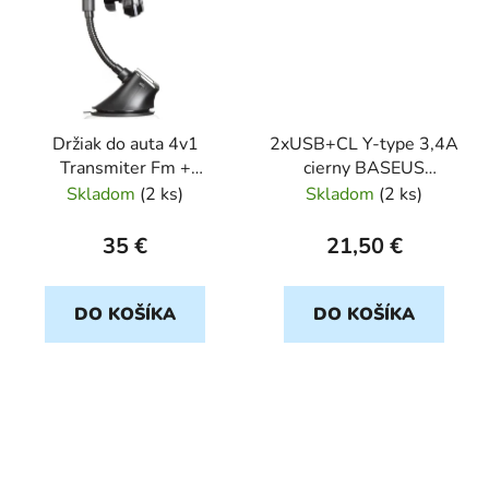
Držiak do auta 4v1
2xUSB+CL Y-type 3,4A
Transmiter Fm +
cierny BASEUS
Bezdôtová nabíjačka
(CL_ADAPT)
Skladom
(
2 ks
)
Skladom
(
2 ks
)
10W + Reproduktor
Mp3Tr-Fm-09, čierny
35 €
21,50 €
DO KOŠÍKA
DO KOŠÍKA