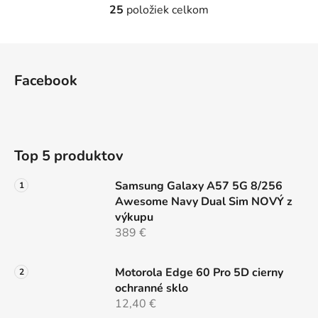
25
položiek celkom
O
v
l
Z
á
á
d
Facebook
p
a
ä
c
t
i
e
i
Top 5 produktov
p
e
r
Samsung Galaxy A57 5G 8/256
v
Awesome Navy Dual Sim NOVÝ z
k
výkupu
y
389 €
v
ý
p
Motorola Edge 60 Pro 5D cierny
i
ochranné sklo
s
12,40 €
u