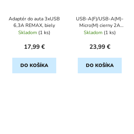
Adaptér do auta 3xUSB
USB-A(F)/USB-A(M)-
6,3A REMAX, biely
Micro(M) cierny 2A
Samsung blis CL
Skladom
(
1 ks
)
Skladom
(
1 ks
)
17,99 €
23,99 €
DO KOŠÍKA
DO KOŠÍKA