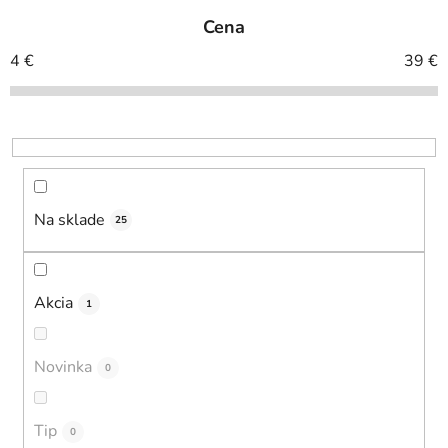
e
Cena
n
i
4
€
39
€
e
p
r
o
d
u
Na sklade
25
k
t
o
Akcia
1
v
Novinka
0
Tip
0