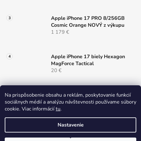
Apple iPhone 17 PRO 8/256GB
Cosmic Orange NOVÝ z výkupu
1 179 €
Apple iPhone 17 biely Hexagon
MagForce Tactical
20 €
Samsung Galaxy S26 ULTRA 5G
Na prispôsobenie obsahu a reklám, poskytovanie funkcií
12/256 Black Dual Sim NOVÝ z
sociálnych médií a analýzu návštevnosti používame súbory
výkupu
cookie. Viac informácií
tu
.
999 €
Nastavenie