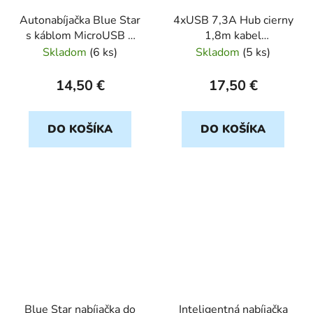
Autonabíjačka Blue Star
4xUSB 7,3A Hub cierny
s káblom MicroUSB +
1,8m kabel
zásuvka USB 3A - Blue
(CL_ADAPT)
Skladom
(
6 ks
)
Skladom
(
5 ks
)
Star
14,50 €
17,50 €
DO KOŠÍKA
DO KOŠÍKA
Blue Star nabíjačka do
Inteligentná nabíjačka