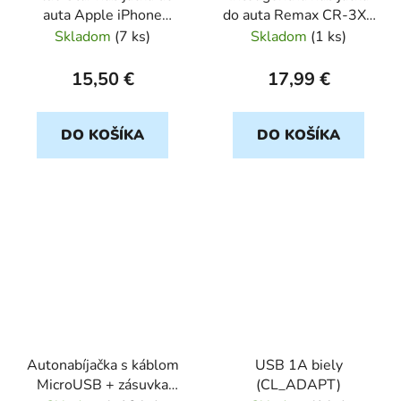
auta Apple iPhone
do auta Remax CR-3XP
5/6/6s/7/8/X s káblom a
5V s 3 USB portami a
Skladom
(
7 ks
)
Skladom
(
1 ks
)
USB portom 3A, biely
LED indikátorom zlato
čierny
15,50 €
17,99 €
DO KOŠÍKA
DO KOŠÍKA
Autonabíjačka s káblom
USB 1A biely
MicroUSB + zásuvka
(CL_ADAPT)