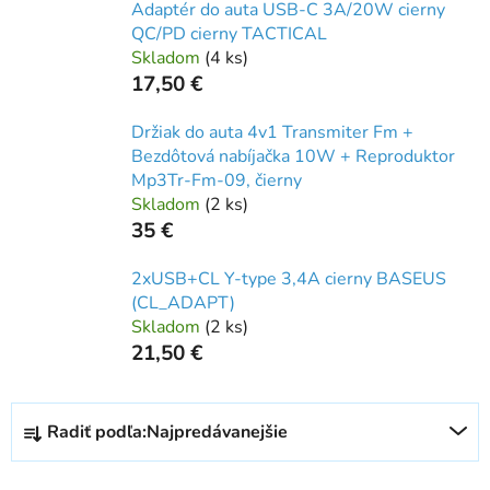
Adaptér do auta USB-C 3A/20W cierny
QC/PD cierny TACTICAL
Skladom
(
4 ks
)
17,50 €
Držiak do auta 4v1 Transmiter Fm +
Bezdôtová nabíjačka 10W + Reproduktor
Mp3Tr-Fm-09, čierny
Skladom
(
2 ks
)
35 €
2xUSB+CL Y-type 3,4A cierny BASEUS
(CL_ADAPT)
Skladom
(
2 ks
)
21,50 €
R
Radiť podľa:
Najpredávanejšie
a
d