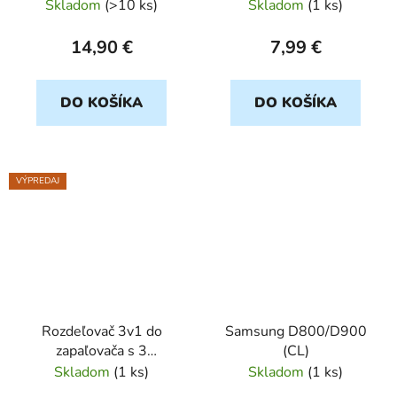
USB 3A Blue Star,
Skladom
(
>10 ks
)
Skladom
(
1 ks
)
čierny
14,90 €
7,99 €
DO KOŠÍKA
DO KOŠÍKA
VÝPREDAJ
Rozdeľovač 3v1 do
Samsung D800/D900
zapaľovača s 3
(CL)
zásuvkami a 1 USB
Skladom
(
1 ks
)
Skladom
(
1 ks
)
portom, sivá