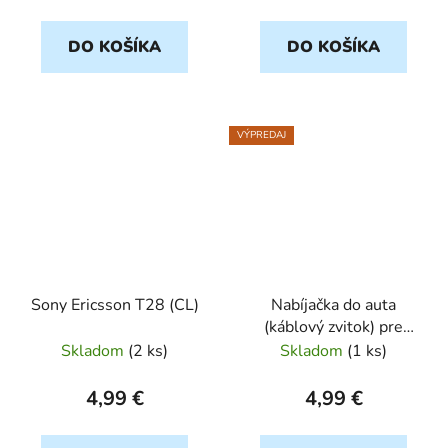
DO KOŠÍKA
DO KOŠÍKA
VÝPREDAJ
Sony Ericsson T28 (CL)
Nabíjačka do auta
(káblový zvitok) pre
Siemens C55, A60,
Skladom
(
2 ks
)
Skladom
(
1 ks
)
A62, A65, A70, A75,
AL21, AX72, AX75,
4,99 €
4,99 €
C60, C6..., čierny