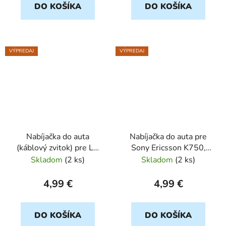
DO KOŠÍKA
DO KOŠÍKA
VÝPREDAJ
VÝPREDAJ
Nabíjačka do auta
Nabíjačka do auta pre
(káblový zvitok) pre LG
Sony Ericsson K750,
KG800, čierny
W550i, W600, W800i,
Skladom
(
2 ks
)
Skladom
(
2 ks
)
W810, čierna
4,99 €
4,99 €
DO KOŠÍKA
DO KOŠÍKA