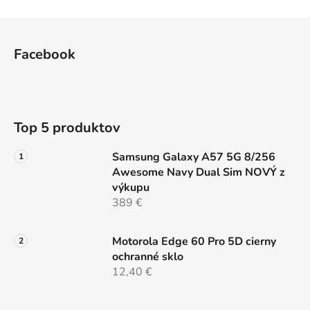
v
l
Z
á
á
d
Facebook
p
a
ä
c
t
i
e
i
Top 5 produktov
p
e
r
Samsung Galaxy A57 5G 8/256
v
Awesome Navy Dual Sim NOVÝ z
k
výkupu
y
389 €
v
ý
p
Motorola Edge 60 Pro 5D cierny
i
ochranné sklo
s
12,40 €
u