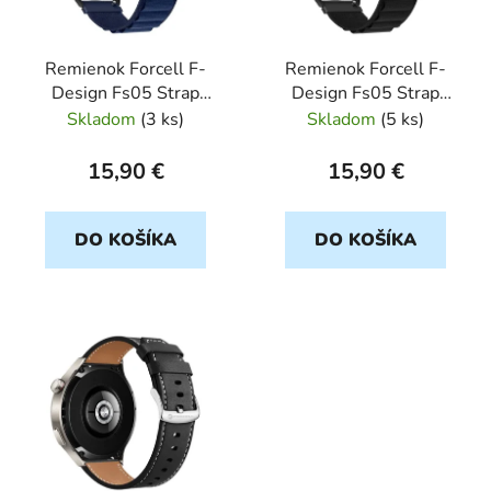
p
r
Remienok Forcell F-
Remienok Forcell F-
o
Design Fs05 Strap
Design Fs05 Strap
d
Samsung Galaxy Watch
Samsung Galaxy Watch
Skladom
(
3 ks
)
Skladom
(
5 ks
)
u
20mm modrý
20mm čierny
k
15,90 €
15,90 €
t
o
DO KOŠÍKA
DO KOŠÍKA
v