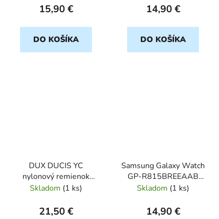
15,90 €
14,90 €
DO KOŠÍKA
DO KOŠÍKA
DUX DUCIS YC
Samsung Galaxy Watch
nylonový remienok
GP-R815BREEAAB
20mm tmavosivý
Braloba Essex Small
Skladom
(
1 ks
)
Skladom
(
1 ks
)
Náhradný náramok
hnedý
21,50 €
14,90 €