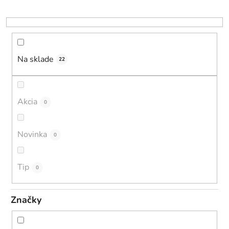
p
r
o
d
u
Na sklade
22
k
t
o
Akcia
0
v
Novinka
0
Tip
0
Značky