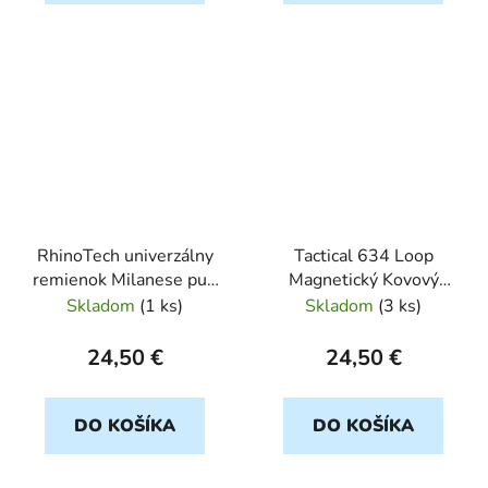
RhinoTech univerzálny
Tactical 634 Loop
remienok Milanese pull
Magnetický Kovový
Quick Release 20mm
Remienok 20mm
Skladom
(
1 ks
)
Skladom
(
3 ks
)
čierny
ruzovy
24,50 €
24,50 €
DO KOŠÍKA
DO KOŠÍKA