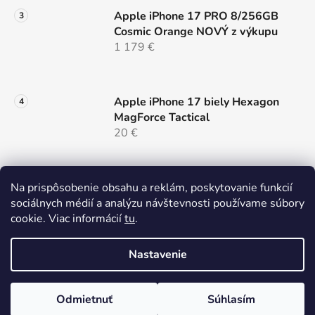
Apple iPhone 17 PRO 8/256GB
Cosmic Orange NOVÝ z výkupu
1 179 €
Apple iPhone 17 biely Hexagon
MagForce Tactical
20 €
Samsung Galaxy S26 ULTRA 5G
Na prispôsobenie obsahu a reklám, poskytovanie funkcií
12/256 Black Dual Sim NOVÝ z
sociálnych médií a analýzu návštevnosti používame súbory
výkupu
cookie. Viac informácií
tu
.
999 €
Nastavenie
Odmietnuť
Súhlasím
Vytvoril Shoptet