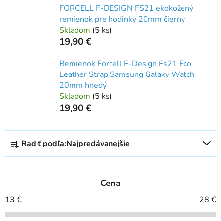
FORCELL F-DESIGN FS21 ekokožený
remienok pre hodinky 20mm čierny
Skladom
(
5 ks
)
19,90 €
Remienok Forcell F-Design Fs21 Eco
Leather Strap Samsung Galaxy Watch
20mm hnedý
Skladom
(
5 ks
)
19,90 €
R
Radiť podľa:
Najpredávanejšie
a
d
e
Cena
n
i
13
€
28
€
e