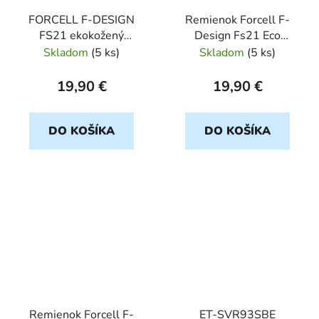
FORCELL F-DESIGN
Remienok Forcell F-
FS21 ekokožený
Design Fs21 Eco
remienok pre hodinky
Leather Strap Samsung
Skladom
(
5 ks
)
Skladom
(
5 ks
)
20mm čierny
Galaxy Watch 20mm
hnedý
19,90 €
19,90 €
DO KOŠÍKA
DO KOŠÍKA
Remienok Forcell F-
ET-SVR93SBE