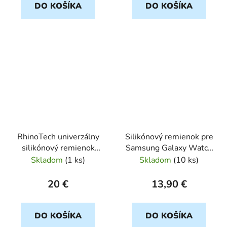
DO KOŠÍKA
DO KOŠÍKA
RhinoTech univerzálny
Silikónový remienok pre
silikónový remienok
Samsung Galaxy Watch
Quick Release 20mm
4 / 5 20mm ružový
Skladom
(
1 ks
)
Skladom
(
10 ks
)
sivý RTSS-005-GY
20 €
13,90 €
DO KOŠÍKA
DO KOŠÍKA