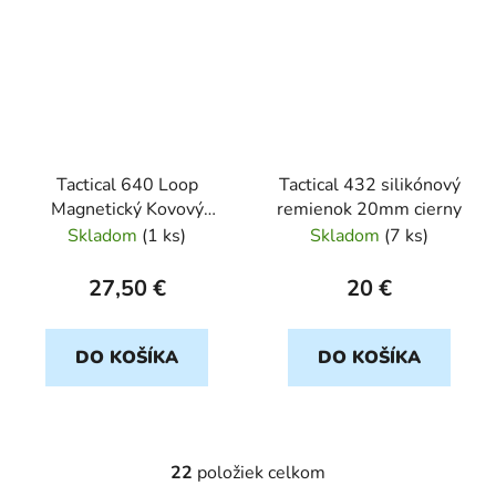
Tactical 640 Loop
Tactical 432 silikónový
Magnetický Kovový
remienok 20mm cierny
remienok 20mm
Skladom
(
1 ks
)
Skladom
(
7 ks
)
strieborny
27,50 €
20 €
DO KOŠÍKA
DO KOŠÍKA
22
položiek celkom
O