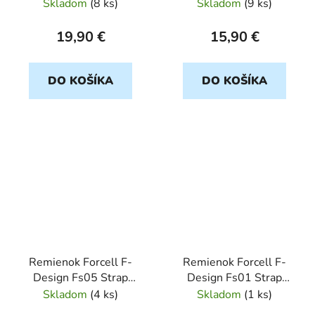
20mm čierny
Samsung Galaxy Watch
Skladom
(
8 ks
)
Skladom
(
9 ks
)
20mm strieborný
19,90 €
15,90 €
DO KOŠÍKA
DO KOŠÍKA
Remienok Forcell F-
Remienok Forcell F-
Design Fs05 Strap
Design Fs01 Strap
Samsung Galaxy Watch
Samsung Galaxy Watch
Skladom
(
4 ks
)
Skladom
(
1 ks
)
20mm Star Light
20mm Star Light