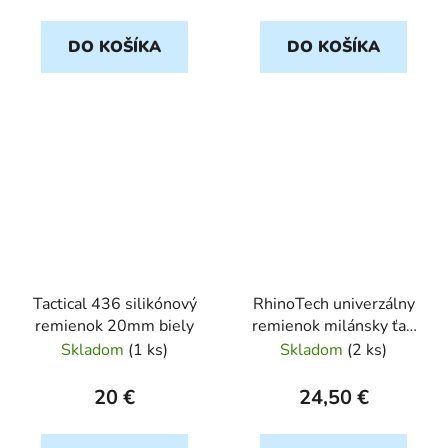
DO KOŠÍKA
DO KOŠÍKA
Tactical 436 silikónový
RhinoTech univerzálny
remienok 20mm biely
remienok milánsky ťah
Quick Release 22mm
Skladom
(
1 ks
)
Skladom
(
2 ks
)
čierny RTMS-007-BK
20 €
24,50 €