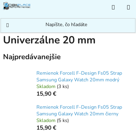
Prejsť
NÁKUP
na
KOŠÍK
obsah
Domov
/
Príslušenstvo
/
Náramky
/
Univerzálne 20 mm
Univerzálne 20 mm
Najpredávanejšie
Remienok Forcell F-Design Fs05 Strap
Samsung Galaxy Watch 20mm modrý
Skladom
(
3 ks
)
15,90 €
Remienok Forcell F-Design Fs05 Strap
Samsung Galaxy Watch 20mm čierny
Skladom
(
5 ks
)
15,90 €