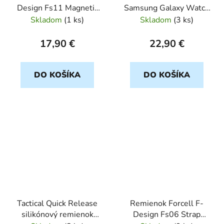
Design Fs11 Magnetic
Samsung Galaxy Watch
Stailess Steel Strap
6/6 Classic textilný
Skladom
(
1 ks
)
Skladom
(
3 ks
)
Samsung Galaxy Watch
remienok čierny
20mm čierny
17,90 €
22,90 €
DO KOŠÍKA
DO KOŠÍKA
Tactical Quick Release
Remienok Forcell F-
silikónový remienok
Design Fs06 Strap