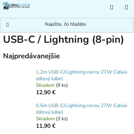
Prejsť
NÁKUP
na
KOŠÍK
obsah
Domov
/
Príslušenstvo
/
Dátové/Nabíjacie káble
/
USB-C / Lightning (8-pin)
USB-C / Lightning (8-pin)
Najpredávanejšie
1,2m USB-C/Lightning cierny 27W Cafule
dátový kábel
Skladom
(
9 ks
)
12,90 €
0,5m USB-C/Lightning cierny 27W Cafule
dátový kábel
Skladom
(
3 ks
)
11,90 €