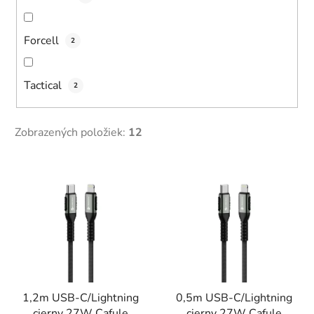
Forcell
2
Tactical
2
Zobrazených položiek:
12
V
ý
p
i
s
p
r
1,2m USB-C/Lightning
0,5m USB-C/Lightning
o
cierny 27W Cafule
cierny 27W Cafule