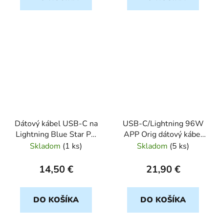
Dátový kábel USB-C na
USB-C/Lightning 96W
Lightning Blue Star PD
APP Orig dátový kábel
1,2 m, biely
Bulk
Skladom
(
1 ks
)
Skladom
(
5 ks
)
14,50 €
21,90 €
DO KOŠÍKA
DO KOŠÍKA