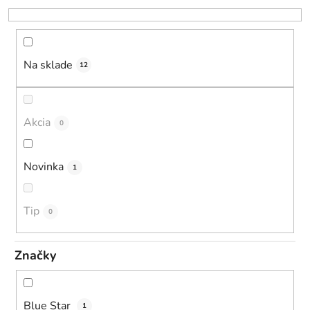
r
o
d
u
Na sklade
12
k
t
o
Akcia
0
v
Novinka
1
Tip
0
Značky
Blue Star
1