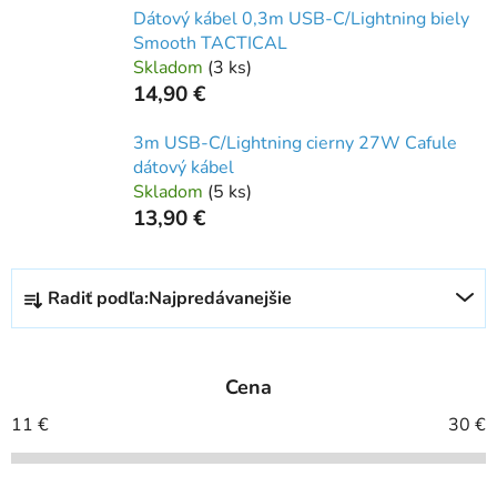
Dátový kábel 0,3m USB-C/Lightning biely
Smooth TACTICAL
Skladom
(
3 ks
)
14,90 €
3m USB-C/Lightning cierny 27W Cafule
dátový kábel
Skladom
(
5 ks
)
13,90 €
R
Radiť podľa:
Najpredávanejšie
a
d
e
Cena
n
i
11
€
30
€
e
p