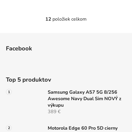
12
položiek celkom
O
v
l
Z
á
á
d
Facebook
p
a
ä
c
t
i
e
i
Top 5 produktov
p
e
r
Samsung Galaxy A57 5G 8/256
v
Awesome Navy Dual Sim NOVÝ z
k
výkupu
y
389 €
v
ý
p
Motorola Edge 60 Pro 5D cierny