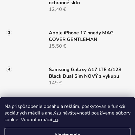
i
ochranné sklo
s
12,40 €
u
Apple iPhone 17 hnedy MAG
COVER GENTLEMAN
15,50 €
Samsung Galaxy A17 LTE 4/128
Black Dual Sim NOVÝ z výkupu
149 €
Nillkin SnapHold Magnetický
Na prispôsobenie obsahu a reklám, poskytovanie funkcií
sticker Vegan Leather Elegant,
sociálnych médií a analýzu návštevnosti používame súbory
čierny
cookie. Viac informácií
tu
.
14,90 €