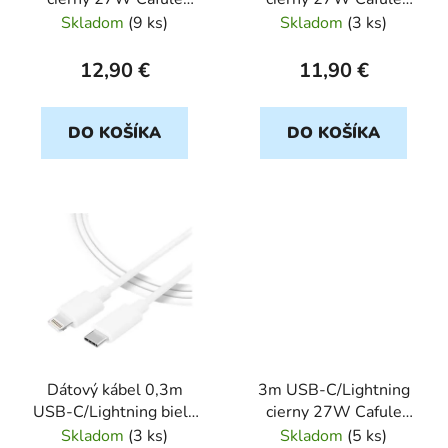
d
dátový kábel
dátový kábel
Skladom
(
9 ks
)
Skladom
(
3 ks
)
u
k
12,90 €
11,90 €
t
o
DO KOŠÍKA
DO KOŠÍKA
v
Dátový kábel 0,3m
3m USB-C/Lightning
USB-C/Lightning biely
cierny 27W Cafule
Smooth TACTICAL
dátový kábel
Skladom
(
3 ks
)
Skladom
(
5 ks
)