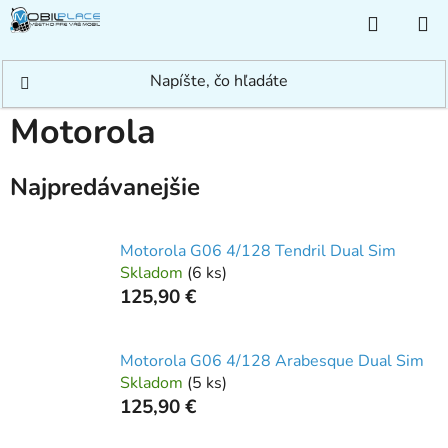
Prejsť
NÁKUP
na
KOŠÍK
obsah
Domov
/
Telefóny a Tablety
/
Motorola
Motorola
Najpredávanejšie
Motorola G06 4/128 Tendril Dual Sim
Skladom
(
6 ks
)
125,90 €
Motorola G06 4/128 Arabesque Dual Sim
Skladom
(
5 ks
)
125,90 €