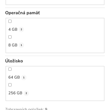
Operačná pamäť
4 GB
2
8 GB
1
Úložisko
64 GB
1
256 GB
2
Zobrazených položiek:
9