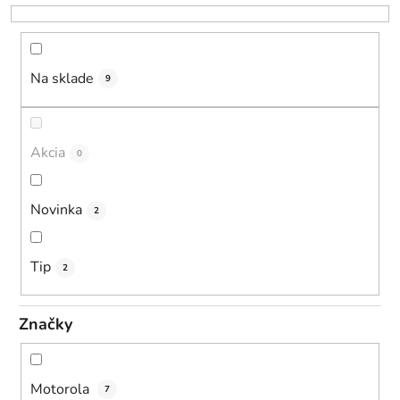
r
o
d
u
Na sklade
9
k
t
o
Akcia
0
v
Novinka
2
Tip
2
Značky
Motorola
7