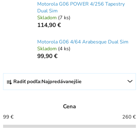
Motorola G06 POWER 4/256 Tapestry
Dual Sim
Skladom
(
7 ks
)
114,90 €
Motorola G06 4/64 Arabesque Dual Sim
Skladom
(
4 ks
)
99,90 €
R
Radiť podľa:
Najpredávanejšie
a
d
e
Cena
n
i
99
€
260
€
e
p