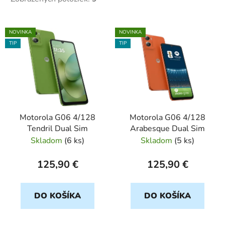
V
NOVINKA
NOVINKA
ý
TIP
TIP
p
i
s
p
r
Motorola G06 4/128
Motorola G06 4/128
o
Tendril Dual Sim
Arabesque Dual Sim
d
Skladom
(
6 ks
)
Skladom
(
5 ks
)
u
k
125,90 €
125,90 €
t
o
DO KOŠÍKA
DO KOŠÍKA
v