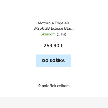
Motorola Edge 40
8/256GB Eclipse Black
Dual SIM - NOVÝ z
Skladom
(
1 ks
)
výkupu
259,90 €
DO KOŠÍKA
9
položiek celkom
O
v
l
Z
á
á