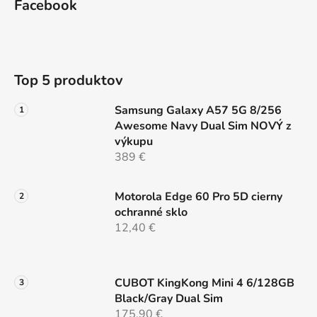
d
Facebook
p
a
ä
c
t
i
e
i
Top 5 produktov
p
e
r
Samsung Galaxy A57 5G 8/256
v
Awesome Navy Dual Sim NOVÝ z
k
výkupu
y
389 €
v
ý
p
Motorola Edge 60 Pro 5D cierny
i
ochranné sklo
s
12,40 €
u
CUBOT KingKong Mini 4 6/128GB
Black/Gray Dual Sim
175,90 €