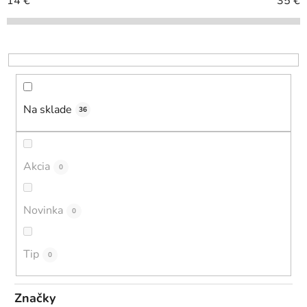
i
14
€
35
€
e
p
r
o
d
u
Na sklade
36
k
t
o
Akcia
0
v
Novinka
0
Tip
0
Značky