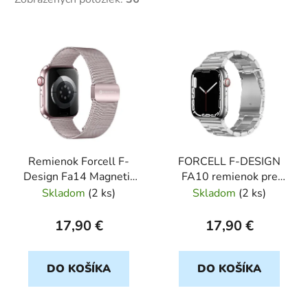
V
ý
p
i
s
p
r
Remienok Forcell F-
FORCELL F-DESIGN
o
Design Fa14 Magnetic
FA10 remienok pre
d
Stainless Steel Strap
Apple Watch
Skladom
(
2 ks
)
Skladom
(
2 ks
)
u
Apple Watch
42/44/45/49mm
k
38/40/41mm Pink
strieborný
17,90 €
17,90 €
t
o
DO KOŠÍKA
DO KOŠÍKA
v