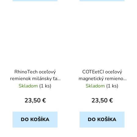
RhinoTech oceľový
COTEetCI oceľový
remienok milánsky ťah
magnetický remienok
pre Apple Watch
pre Apple Watch
Skladom
(
1 ks
)
Skladom
(
1 ks
)
42/44/45/49mm
38/40/41mm zlatý
ružovo-zlatý
23,50 €
23,50 €
DO KOŠÍKA
DO KOŠÍKA