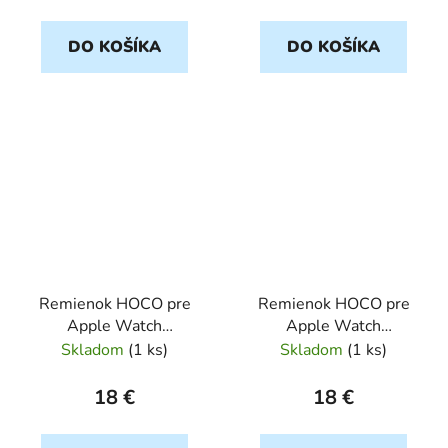
DO KOŠÍKA
DO KOŠÍKA
Remienok HOCO pre
Remienok HOCO pre
Apple Watch
Apple Watch
38/40/41mm silikónový
38/40/41mm silikónový
Skladom
(
1 ks
)
Skladom
(
1 ks
)
WA01 krémový
WA01 červený
18 €
18 €