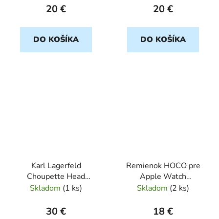
čierny
20 €
20 €
DO KOŠÍKA
DO KOŠÍKA
Karl Lagerfeld
Remienok HOCO pre
Choupette Head
Apple Watch
remienok pre Apple
42/44/45/49mm
Skladom
(
1 ks
)
Skladom
(
2 ks
)
Watch 42/44/45/49mm
silikónový WA01
biely KARL
červený
30 €
18 €