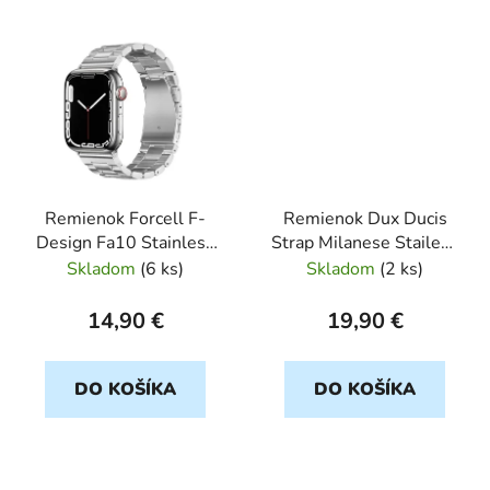
Remienok Forcell F-
Remienok Dux Ducis
Design Fa10 Stainless
Strap Milanese Stailess
Steel Strap Apple
Steel Magnetic Apple
Skladom
(
6 ks
)
Skladom
(
2 ks
)
Watch 38/40/41mm
Watch 38/40/41 mm
strieborny
čierny
14,90 €
19,90 €
DO KOŠÍKA
DO KOŠÍKA