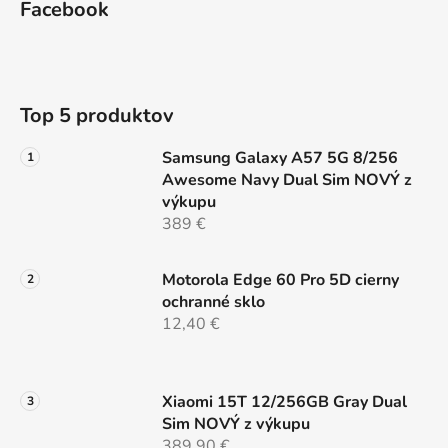
d
Facebook
p
a
ä
c
t
i
e
i
Top 5 produktov
p
e
r
Samsung Galaxy A57 5G 8/256
v
Awesome Navy Dual Sim NOVÝ z
k
výkupu
y
389 €
v
ý
p
Motorola Edge 60 Pro 5D cierny
i
ochranné sklo
s
12,40 €
u
Xiaomi 15T 12/256GB Gray Dual
Sim NOVÝ z výkupu
389,90 €