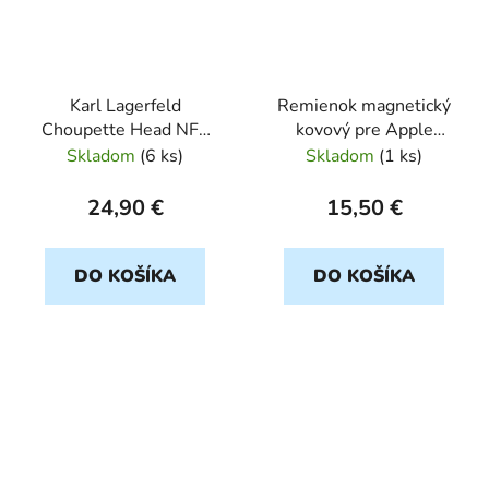
Karl Lagerfeld
Remienok magnetický
Choupette Head NFT
kovový pre Apple
Remienok pre Apple
Watch 38/40/41mm
Skladom
(
6 ks
)
Skladom
(
1 ks
)
Watch 42/44/45/49mm
zlatý Forcell F-Design
biely
Fa03
24,90 €
15,50 €
DO KOŠÍKA
DO KOŠÍKA