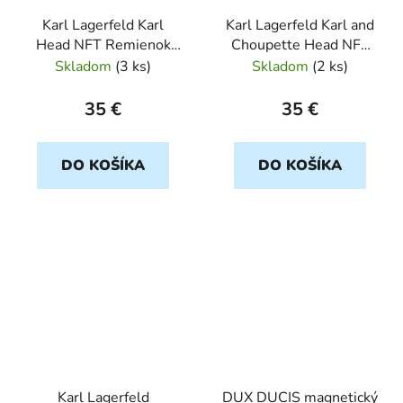
Karl Lagerfeld Karl
Karl Lagerfeld Karl and
Head NFT Remienok
Choupette Head NFT
pre Apple Watch
Remienok pre Apple
Skladom
(
3 ks
)
Skladom
(
2 ks
)
42/44/45/49mm cierny
Watch 38/40/41mm
cierny
35 €
35 €
DO KOŠÍKA
DO KOŠÍKA
Karl Lagerfeld
DUX DUCIS magnetický