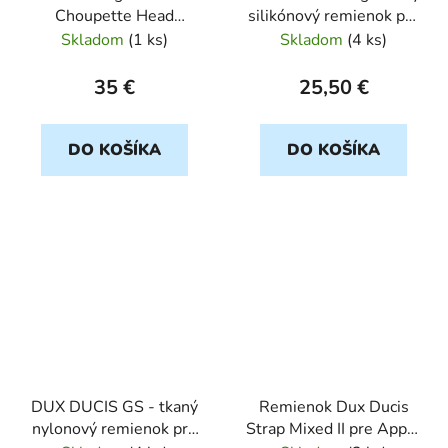
Choupette Head
silikónový remienok pre
remienok pre Apple
Apple Watch
Skladom
(
1 ks
)
Skladom
(
4 ks
)
Watch 38/40/41mm
2/44/45/49mm sivý
ruzovy
35 €
25,50 €
DO KOŠÍKA
DO KOŠÍKA
DUX DUCIS GS - tkaný
Remienok Dux Ducis
nylonový remienok pre
Strap Mixed II pre Apple