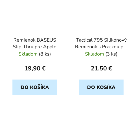
Remienok BASEUS
Tactical 795 Silikónový
Slip-Thru pre Apple
Remienok s Prackou pre
Watch 38/40/41mm
Apple Watch
Skladom
(
8 ks
)
Skladom
(
3 ks
)
cierny
42/44/45/49mm modry
19,90 €
21,50 €
DO KOŠÍKA
DO KOŠÍKA