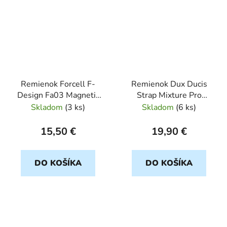
Remienok Forcell F-
Remienok Dux Ducis
Design Fa03 Magnetic
Strap Mixture Pro
Stainless Steel Strap
Stretchable Braided
Skladom
(
3 ks
)
Skladom
(
6 ks
)
Apple Watch
Apple Watch
42/44/45/49mm cierny
42/44/45/49mm ruzovy
15,50 €
19,90 €
DO KOŠÍKA
DO KOŠÍKA