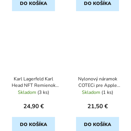
DO KOŠÍKA
DO KOŠÍKA
Karl Lagerfeld Karl
Nylonový náramok
Head NFT Remienok
COTECi pre Apple
pre Apple Watch
Watch 42/44/45/49mm
Skladom
(
3 ks
)
Skladom
(
1 ks
)
38/40/41mm biely
modrv
KARL
24,90 €
21,50 €
DO KOŠÍKA
DO KOŠÍKA