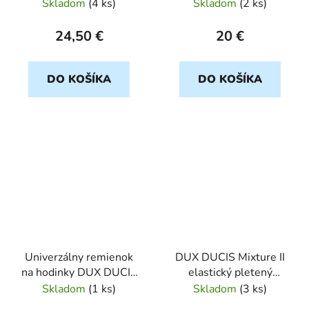
Apple Watch 38/40/41
Watch 38/40/41 mm
Skladom
(
4 ks
)
Skladom
(
2 ks
)
mm platinový
modrý
24,50 €
20 €
DO KOŠÍKA
DO KOŠÍKA
Univerzálny remienok
DUX DUCIS Mixture II
na hodinky DUX DUCIS
elastický pletený
Mixture II Apple Watch
remienok pre Apple
Skladom
(
1 ks
)
Skladom
(
3 ks
)
42/44/45/49mm camo
Watch 38/40/41 mm