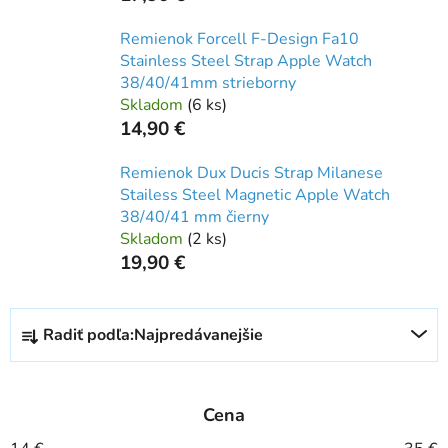
Remienok Forcell F-Design Fa10
Stainless Steel Strap Apple Watch
38/40/41mm strieborny
Skladom
(
6 ks
)
14,90 €
Remienok Dux Ducis Strap Milanese
Stailess Steel Magnetic Apple Watch
38/40/41 mm čierny
Skladom
(
2 ks
)
19,90 €
R
Radiť podľa:
Najpredávanejšie
a
d
e
Cena
n