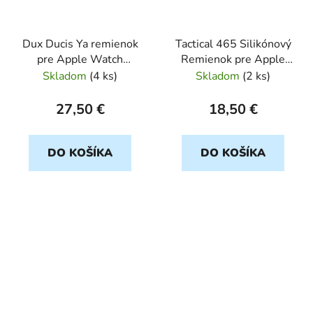
Dux Ducis Ya remienok
Tactical 465 Silikónový
pre Apple Watch
Remienok pre Apple
42/44/45/49mm čierny
Watch 38/40/41mm
Skladom
(
4 ks
)
Skladom
(
2 ks
)
biely
27,50 €
18,50 €
DO KOŠÍKA
DO KOŠÍKA