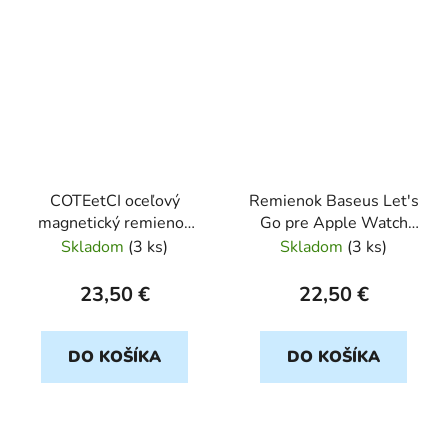
COTEetCI oceľový
Remienok Baseus Let's
magnetický remienok
Go pre Apple Watch
pre Apple Watch
42/44/45/49mm
Skladom
(
3 ks
)
Skladom
(
3 ks
)
38/40/41mm čierny/
sivy/zlty
červený
23,50 €
22,50 €
DO KOŠÍKA
DO KOŠÍKA