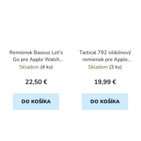
Remienok Baseus Let's
Tactical 792 silikónový
Go pre Apple Watch
remienok pre Apple
38/40/41mm sivy/zlty
Watch 38/40/41mm
Skladom
(
4 ks
)
Skladom
(
3 ks
)
biely
22,50 €
19,99 €
DO KOŠÍKA
DO KOŠÍKA