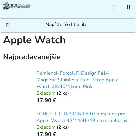
Prejsť
NÁKUP
na
KOŠÍK
obsah
Domov
/
Príslušenstvo
/
Náramky
/
Apple Watch
Apple Watch
Najpredávanejšie
Remienok Forcell F-Design Fa14
Magnetic Stainless Steel Strap Apple
Watch 38/40/41mm Pink
Skladom
(
2 ks
)
17,90 €
FORCELL F-DESIGN FA10 remienok pre
Apple Watch 42/44/45/49mm strieborný
Skladom
(
2 ks
)
17,90 €