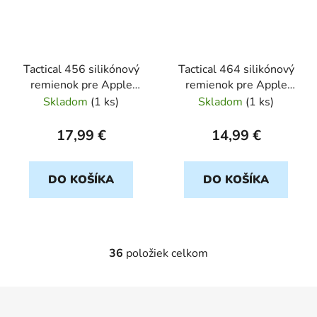
Tactical 456 silikónový
Tactical 464 silikónový
remienok pre Apple
remienok pre Apple
Watch 38/40/41mm
Watch 38/40/41mm
Skladom
(
1 ks
)
Skladom
(
1 ks
)
cierny
cerveny
17,99 €
14,99 €
DO KOŠÍKA
DO KOŠÍKA
36
položiek celkom
O
v
l
Z
á
á