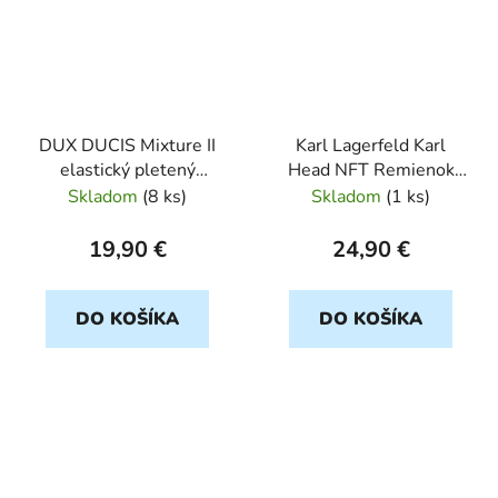
DUX DUCIS Mixture II
Karl Lagerfeld Karl
elastický pletený
Head NFT Remienok
remienok pre Apple
pre Apple Watch
Skladom
(
8 ks
)
Skladom
(
1 ks
)
Watch 42/44/45/49mm
42/44/45/49mm biely
dúhový
19,90 €
24,90 €
DO KOŠÍKA
DO KOŠÍKA