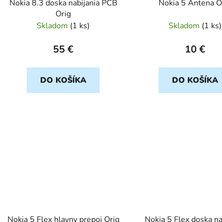
Nokia 8.3 doska nabijania PCB
Nokia 5 Antena O
u
Orig
k
Skladom
(
1 ks
)
Skladom
(
1 ks
)
t
o
55 €
10 €
v
DO KOŠÍKA
DO KOŠÍKA
Nokia 5 Flex hlavny prepoj Orig
Nokia 5 Flex doska na