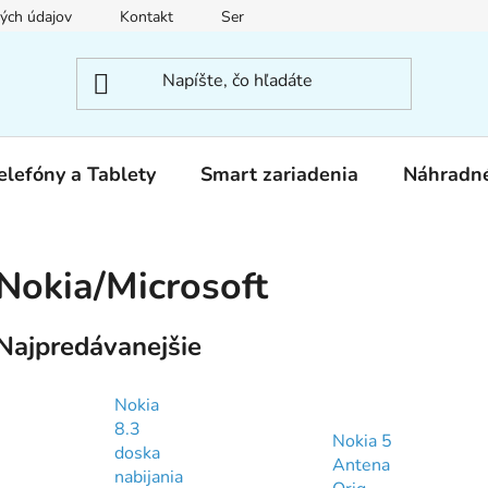
ých údajov
Kontakt
Servis
elefóny a Tablety
Smart zariadenia
Náhradné
Nokia/Microsoft
Najpredávanejšie
Nokia
8.3
Nokia 5
doska
Antena
nabijania