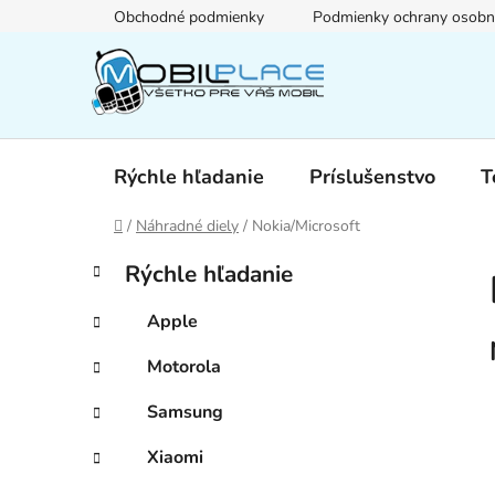
Prejsť
Obchodné podmienky
Podmienky ochrany osobn
na
obsah
Rýchle hľadanie
Príslušenstvo
T
Domov
/
Náhradné diely
/
Nokia/Microsoft
B
K
Preskočiť
Rýchle hľadanie
a
kategórie
o
t
č
Apple
e
n
g
Motorola
ý
ó
p
r
Samsung
i
a
e
n
Xiaomi
e