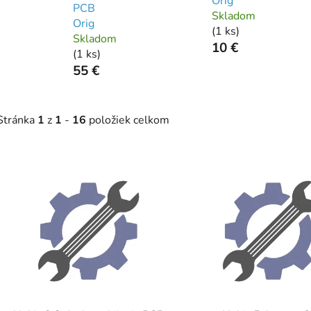
Orig
PCB
Skladom
Orig
(
1 ks
)
Skladom
10 €
(
1 ks
)
55 €
Stránka
1
z
1
-
16
položiek celkom
V
ý
p
s
p
r
o
d