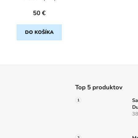
50 €
DO KOŠÍKA
O
v
l
á
d
Top 5 produktov
a
c
Sa
i
Du
e
38
p
r
v
Mo