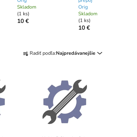
Orig
prepoj
Skladom
Orig
(
1 ks
)
Skladom
10 €
(
1 ks
)
10 €
R
Radiť podľa:
Najpredávanejšie
a
d
e
n
i
e
p
r
o
d
u