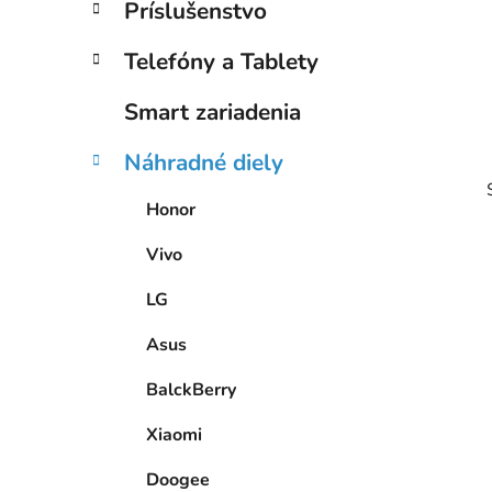
Príslušenstvo
l
Telefóny a Tablety
Smart zariadenia
Náhradné diely
Honor
Vivo
LG
i
Asus
BalckBerry
Xiaomi
Doogee