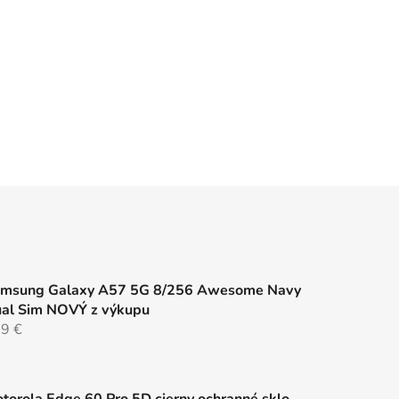
msung Galaxy A57 5G 8/256 Awesome Navy
al Sim NOVÝ z výkupu
9 €
torola Edge 60 Pro 5D cierny ochranné sklo