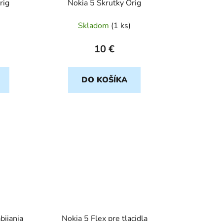
rig
Nokia 5 Skrutky Orig
k
t
Skladom
(
1 ks
)
o
v
10 €
DO KOŠÍKA
bijania
Nokia 5 Flex pre tlacidla