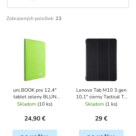
Zobrazených položiek:
23
V
ý
p
i
s
p
r
uni.BOOK pre 12,4"
Lenovo Tab M10 3.gen
o
tablet zeleny BLUN
10,1" cierny Tactical Tri
d
blister
Fold
Skladom
(
10 ks
)
Skladom
(
1 ks
)
u
k
24,90 €
29 €
t
o