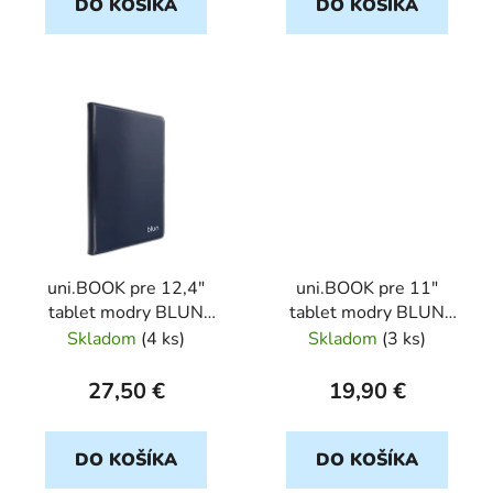
DO KOŠÍKA
DO KOŠÍKA
v
uni.BOOK pre 12,4"
uni.BOOK pre 11"
tablet modry BLUN
tablet modry BLUN
blister
blister
Skladom
(
4 ks
)
Skladom
(
3 ks
)
27,50 €
19,90 €
DO KOŠÍKA
DO KOŠÍKA