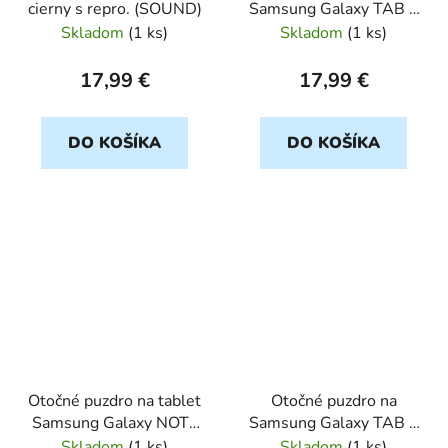
cierny s repro. (SOUND)
Samsung Galaxy TAB 2
10,1" cierny ROTAB
Skladom
(
1 ks
)
Skladom
(
1 ks
)
17,99 €
17,99 €
DO KOŠÍKA
DO KOŠÍKA
Otočné puzdro na tablet
Otočné puzdro na
Samsung Galaxy NOTE
Samsung Galaxy TAB 3
8" cierny ROTAB
10,1" cierny ROTAB
Skladom
(
1 ks
)
Skladom
(
1 ks
)