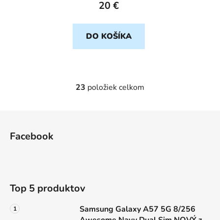
20 €
DO KOŠÍKA
23
položiek celkom
O
v
l
Z
á
á
d
Facebook
p
a
ä
c
t
i
e
i
Top 5 produktov
p
e
r
Samsung Galaxy A57 5G 8/256
v