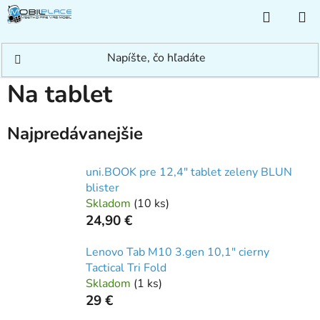
Prejsť
NÁKUP
na
KOŠÍK
obsah
Domov
/
Príslušenstvo
/
Puzdra a kryty
/
Na tablet
Na tablet
Najpredávanejšie
uni.BOOK pre 12,4" tablet zeleny BLUN
blister
Skladom
(
10 ks
)
24,90 €
Lenovo Tab M10 3.gen 10,1" cierny
Tactical Tri Fold
Skladom
(
1 ks
)
29 €