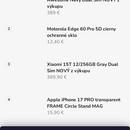
Awesome Navy Dual Sim NOVÝ z
k
výkupu
y
389 €
v
ý
p
Motorola Edge 60 Pro 5D cierny
i
ochranné sklo
s
12,40 €
u
Xiaomi 15T 12/256GB Gray Dual
Sim NOVÝ z výkupu
389,90 €
Apple iPhone 17 PRO transparent
FRAME Circle Stand MAG
15,90 €