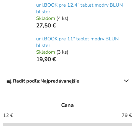
uni.BOOK pre 12,4" tablet modry BLUN
blister
Skladom
(
4 ks
)
27,50 €
uni.BOOK pre 11" tablet modry BLUN
blister
Skladom
(
3 ks
)
19,90 €
R
Radiť podľa:
Najpredávanejšie
a
d
e
Cena
n
i
12
€
79
€
e
p