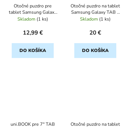
Otočné puzdro pre
Otočné puzdro na tablet
tablet Samsung Galaxy
Samsung Galaxy TAB 3
TAB 2 7" cierny ROTAB
8" cierny ROTAB
Skladom
(
1 ks
)
Skladom
(
1 ks
)
12,99 €
20 €
DO KOŠÍKA
DO KOŠÍKA
uni.BOOK pre 7" TAB
Otočné puzdro na tablet