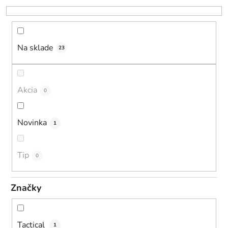
r
o
d
u
Na sklade
23
k
t
o
Akcia
0
v
Novinka
1
Tip
0
Značky
Tactical
1