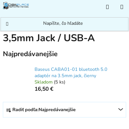
Prejsť
NÁKUP
na
KOŠÍK
obsah
Domov
/
Príslušenstvo
/
Redukcie/Adaptéry
/
3,5mm Jack / USB-A
3,5mm Jack / USB-A
Najpredávanejšie
Baseus CABA01-01 bluetooth 5.0
adaptér na 3.5mm jack, čierny
Skladom
(
5 ks
)
16,50 €
R
Radiť podľa:
Najpredávanejšie
a
d
e