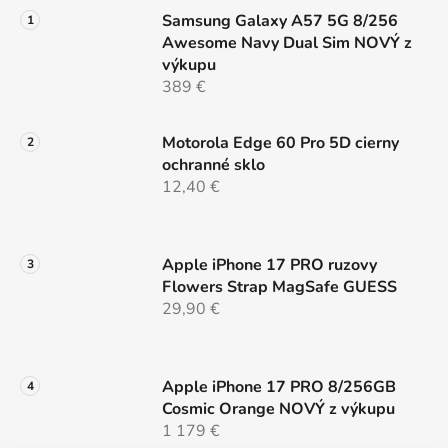
r
Samsung Galaxy A57 5G 8/256
v
Awesome Navy Dual Sim NOVÝ z
k
výkupu
y
389 €
v
ý
p
Motorola Edge 60 Pro 5D cierny
i
ochranné sklo
s
12,40 €
u
Apple iPhone 17 PRO ruzovy
Flowers Strap MagSafe GUESS
29,90 €
Apple iPhone 17 PRO 8/256GB
Cosmic Orange NOVÝ z výkupu
1 179 €