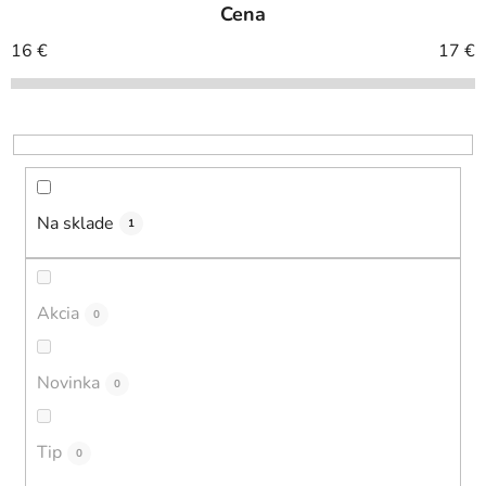
Cena
n
i
16
€
17
€
e
p
r
o
d
u
Na sklade
1
k
t
o
Akcia
0
v
Novinka
0
Tip
0