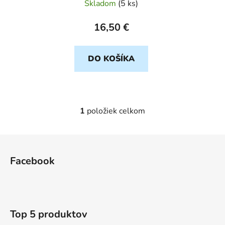
na 3.5mm jack, čierny
Skladom
(
5 ks
)
u
k
16,50 €
t
o
DO KOŠÍKA
v
1
položiek celkom
O
v
l
Z
á
á
d
Facebook
p
a
ä
c
t
i
e
i
Top 5 produktov
p
e