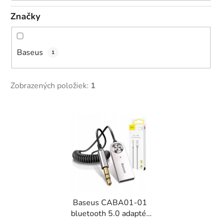
Značky
Baseus
1
Zobrazených položiek:
1
V
ý
p
i
s
p
r
Baseus CABA01-01
o
bluetooth 5.0 adaptér
d