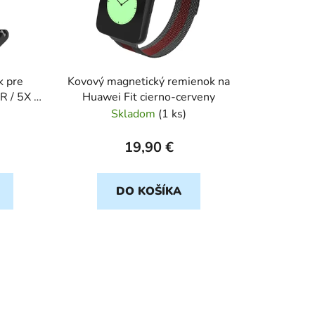
p
r
o
d
u
k pre
Kovový magnetický remienok na
k
 / 5X /
Huawei Fit cierno-cerveny
t
ro čierny
Skladom
(
1 ks
)
o
v
19,90 €
DO KOŠÍKA