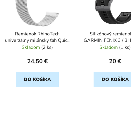
s
p
r
o
d
Remienok RhinoTech
Silikónový remieno
u
univerzálny milánsky ťah Quick
GARMIN FENIX 3 / 3HR
k
Release 18mm (RTMS-003-SI)
6X / 6X Pro / 7X / 7X P
Skladom
(
2 ks
)
Skladom
(
1 ks
)
t
strieborný
o
24,50 €
20 €
v
DO KOŠÍKA
DO KOŠÍKA