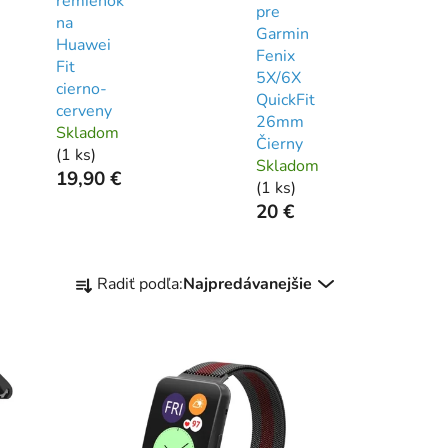
remienok
pre
na
Garmin
Huawei
Fenix
Fit
5X/6X
cierno-
QuickFit
cerveny
26mm
Skladom
Čierny
(
1 ks
)
Skladom
19,90 €
(
1 ks
)
20 €
R
Radiť podľa:
Najpredávanejšie
a
d
e
n
i
e