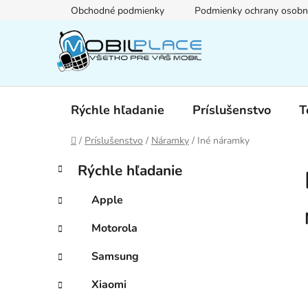
Prejsť
Obchodné podmienky
Podmienky ochrany osobn
na
obsah
Rýchle hľadanie
Príslušenstvo
T
Domov
/
Príslušenstvo
/
Náramky
/
Iné náramky
B
K
Preskočiť
Rýchle hľadanie
a
kategórie
o
t
č
Apple
e
n
g
Motorola
ý
ó
p
r
Samsung
i
a
e
n
Xiaomi
e