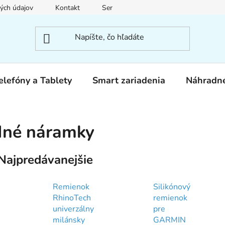
ých údajov
Kontakt
Servis
elefóny a Tablety
Smart zariadenia
Náhradné
Iné náramky
Najpredávanejšie
Remienok
Silikónový
RhinoTech
remienok
univerzálny
pre
milánsky
GARMIN