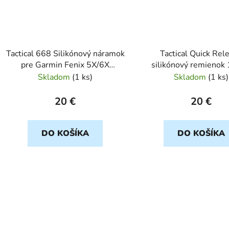
Tactical 668 Silikónový náramok
Tactical Quick Rel
pre Garmin Fenix 5X/6X
silikónový remieno
QuickFit 26mm Čierny
cierny
Skladom
(
1 ks
)
Skladom
(
1 ks
)
20 €
20 €
DO KOŠÍKA
DO KOŠÍKA
O
v
l
á
d