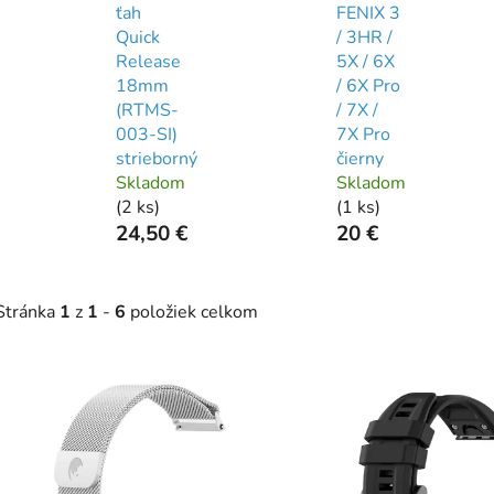
ťah
FENIX 3
Quick
/ 3HR /
Release
5X / 6X
18mm
/ 6X Pro
(RTMS-
/ 7X /
003-SI)
7X Pro
strieborný
čierny
Skladom
Skladom
(
2 ks
)
(
1 ks
)
24,50 €
20 €
Stránka
1
z
1
-
6
položiek celkom
V
ý
p