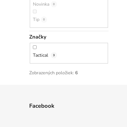
Novinka
0
Tip
0
Značky
Tactical
3
Zobrazených položiek:
6
Z
á
Facebook
p
ä
t