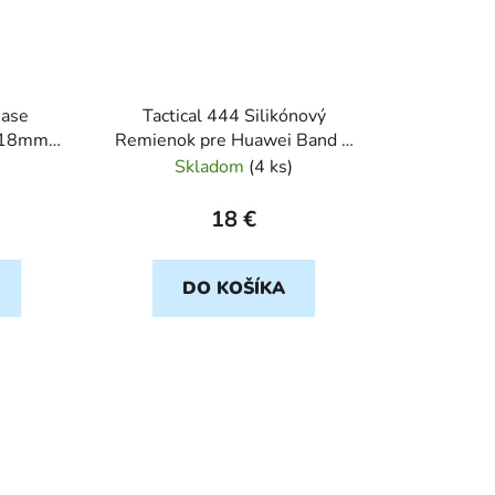
ease
Tactical 444 Silikónový
k 18mm
Remienok pre Huawei Band 4
cierny
Skladom
(
4 ks
)
18 €
DO KOŠÍKA