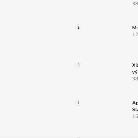
38
Mo
12
Xi
vý
38
Ap
St
15