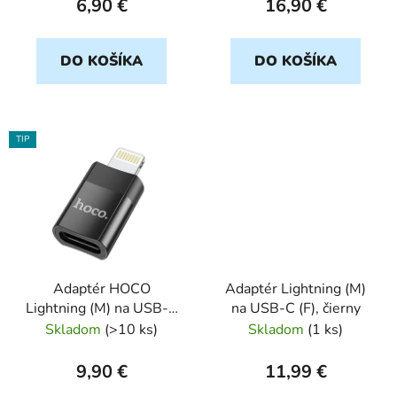
6,90 €
16,90 €
t
o
DO KOŠÍKA
DO KOŠÍKA
v
TIP
Adaptér HOCO
Adaptér Lightning (M)
Lightning (M) na USB-C
na USB-C (F), čierny
(F) UA17, čierny
Skladom
(
>10 ks
)
Skladom
(
1 ks
)
9,90 €
11,99 €