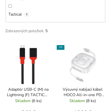
Tactical
1
Zobrazených položiek:
5
V
TIP
ý
p
i
s
p
r
Adaptér USB-C (M) na
Výsuvný nabíjací kábel
o
Lightning (F) TACTICAL
HOCO All-in-one PD
d
čiernočervený
3A 60W, 0,95m, biela
Skladom
(
6 ks
)
Skladom
(
8 ks
)
u
k