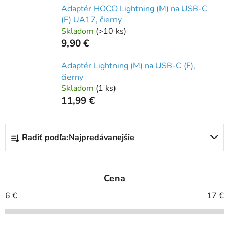
Adaptér HOCO Lightning (M) na USB-C
(F) UA17, čierny
Skladom
(
>10 ks
)
9,90 €
Adaptér Lightning (M) na USB-C (F),
čierny
Skladom
(
1 ks
)
11,99 €
R
Radiť podľa:
Najpredávanejšie
a
d
e
Cena
n
i
6
€
17
€
e
p