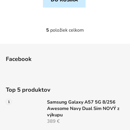
5
položiek celkom
O
v
l
Z
á
á
d
Facebook
p
a
ä
c
t
i
e
i
Top 5 produktov
p
e
r
Samsung Galaxy A57 5G 8/256
v
Awesome Navy Dual Sim NOVÝ z
k
výkupu
y
389 €
v
ý