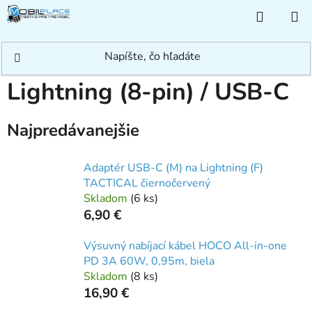
Prejsť
NÁKUP
na
KOŠÍK
obsah
Domov
/
Príslušenstvo
/
Redukcie/Adaptéry
/
Lightning (8-pin) / USB-C
Lightning (8-pin) / USB-C
Najpredávanejšie
Adaptér USB-C (M) na Lightning (F)
TACTICAL čiernočervený
Skladom
(
6 ks
)
6,90 €
Výsuvný nabíjací kábel HOCO All-in-one
PD 3A 60W, 0,95m, biela
Skladom
(
8 ks
)
16,90 €