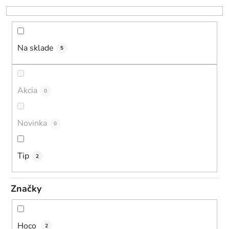
r
o
d
u
Na sklade
5
k
t
o
Akcia
0
v
Novinka
0
Tip
2
Značky
Hoco
2