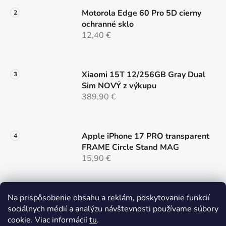
p
Motorola Edge 60 Pro 5D cierny
i
ochranné sklo
s
12,40 €
u
Xiaomi 15T 12/256GB Gray Dual
Sim NOVÝ z výkupu
389,90 €
Apple iPhone 17 PRO transparent
FRAME Circle Stand MAG
15,90 €
Samsung S26 cierny MAG COVER
Na prispôsobenie obsahu a reklám, poskytovanie funkcií
LENS
sociálnych médií a analýzu návštevnosti používame súbory
14,90 €
cookie. Viac informácií
tu
.