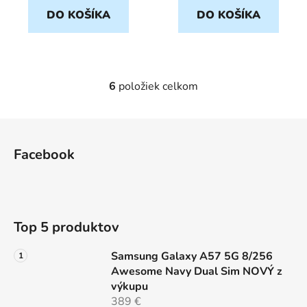
DO KOŠÍKA
DO KOŠÍKA
6
položiek celkom
O
v
l
Z
á
á
d
Facebook
p
a
ä
c
t
i
e
i
Top 5 produktov
p
e
r
Samsung Galaxy A57 5G 8/256
v
Awesome Navy Dual Sim NOVÝ z
k
výkupu
y
389 €
v