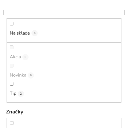
p
r
o
d
u
Na sklade
6
k
t
o
Akcia
0
v
Novinka
0
Tip
2
Značky