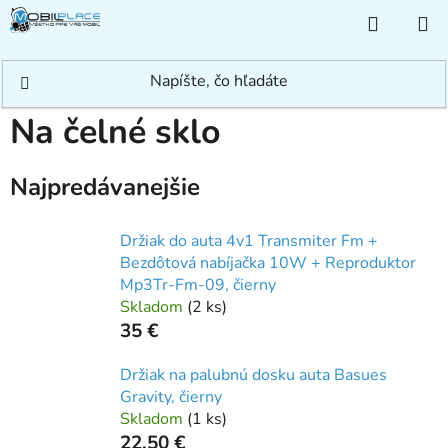
Prejsť
NÁKUP
na
KOŠÍK
obsah
Domov
/
Príslušenstvo
/
Držiaky
/
Na čelné sklo
Na čelné sklo
Najpredávanejšie
Držiak do auta 4v1 Transmiter Fm +
Bezdôtová nabíjačka 10W + Reproduktor
Mp3Tr-Fm-09, čierny
Skladom
(
2 ks
)
35 €
Držiak na palubnú dosku auta Basues
Gravity, čierny
Skladom
(
1 ks
)
22,50 €