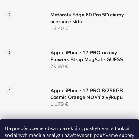
ý
p
Motorola Edge 60 Pro 5D cierny
i
ochranné sklo
s
12,40 €
u
Apple iPhone 17 PRO ruzovy
Flowers Strap MagSafe GUESS
29,90 €
Apple iPhone 17 PRO 8/256GB
Cosmic Orange NOVÝ z výkupu
1 179 €
Samsung Galaxy S26 ULTRA 5G
Na prispôsobenie obsahu a reklám, poskytovanie funkcií
12/256 Black Dual Sim NOVÝ z
sociálnych médií a analýzu návštevnosti používame súbory