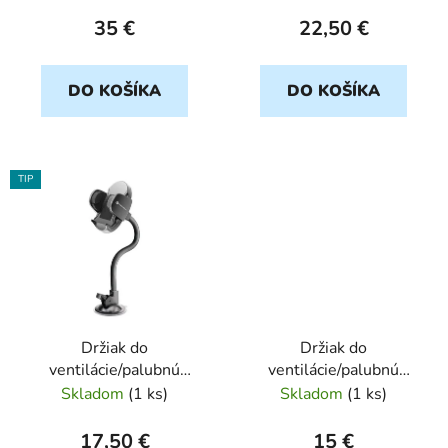
10W + Reproduktor
k
Mp3Tr-Fm-09, čierny
35 €
22,50 €
t
o
DO KOŠÍKA
DO KOŠÍKA
v
TIP
Držiak do
Držiak do
ventilácie/palubnú
ventilácie/palubnú
dosku auta Forcell Oval
dosku auta Blue Star
Skladom
(
1 ks
)
Skladom
(
1 ks
)
27, čierny
Premium Smart, čierny
17,50 €
15 €