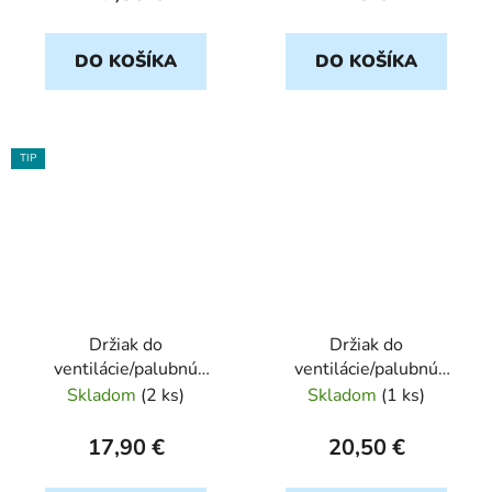
DO KOŠÍKA
DO KOŠÍKA
TIP
Držiak do
Držiak do
ventilácie/palubnú
ventilácie/palubnú
dosku Forcell Regular
dosku auta Forcell
Skladom
(
2 ks
)
Skladom
(
1 ks
)
27, čierny
Regular 17, čierny
17,90 €
20,50 €