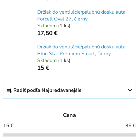
Držiak do ventilácie/palubnú dosku auta
Forcell Oval 27, čierny
Skladom
(
1 ks
)
17,50 €
Držiak do ventilácie/palubnú dosku auta
Blue Star Premium Smart, čierny
Skladom
(
1 ks
)
15 €
R
Radiť podľa:
Najpredávanejšie
a
d
e
Cena
n
i
15
€
35
€
e