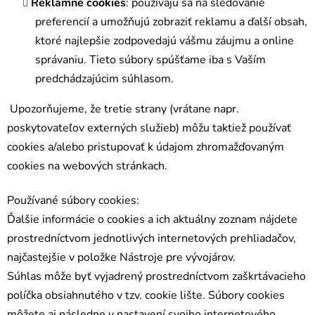
Reklamné cookies
: používajú sa na sledovanie
preferencií a umožňujú zobraziť reklamu a ďalší obsah,
ktoré najlepšie zodpovedajú vášmu záujmu a online
správaniu. Tieto súbory spúšťame iba s Vaším
predchádzajúcim súhlasom.
Upozorňujeme, že tretie strany (vrátane napr.
poskytovateľov externých služieb) môžu taktiež používať
cookies a/alebo pristupovať k údajom zhromažďovaným
cookies na webových stránkach.
Používané súbory cookies:
Ďalšie informácie o cookies a ich aktuálny zoznam nájdete
prostredníctvom jednotlivých internetových prehliadačov,
najčastejšie v položke Nástroje pre vývojárov.
Súhlas môže byť vyjadrený prostredníctvom zaškrtávacieho
políčka obsiahnutého v tzv. cookie lište. Súbory cookies
môžete aj následne v nastavení svojho internetového