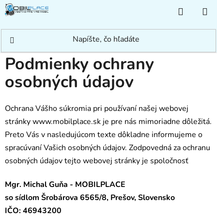
Prejsť
NÁKUP
na
KOŠÍK
obsah
Domov
/
Podmienky ochrany osobných údajov
Podmienky ochrany
osobných údajov
Ochrana Vášho súkromia pri používaní našej webovej
stránky www.mobilplace.sk je pre nás mimoriadne dôležitá.
Preto Vás v nasledujúcom texte dôkladne informujeme o
spracúvaní Vašich osobných údajov. Zodpovedná za ochranu
osobných údajov tejto webovej stránky je spoločnosť
Mgr. Michal Guňa - MOBILPLACE
so sídlom Šrobárova 6565/8, Prešov, Slovensko
IČO: 46943200