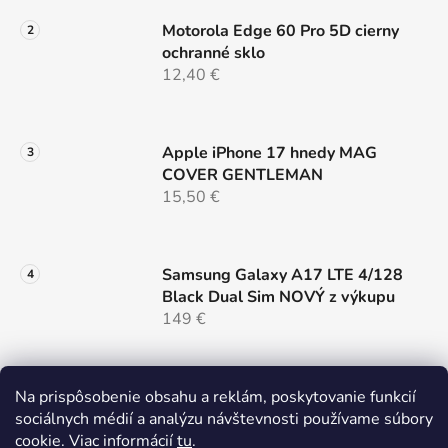
Motorola Edge 60 Pro 5D cierny
ochranné sklo
12,40 €
Apple iPhone 17 hnedy MAG
COVER GENTLEMAN
15,50 €
Samsung Galaxy A17 LTE 4/128
Black Dual Sim NOVÝ z výkupu
149 €
Nillkin SnapHold Magnetický
Na prispôsobenie obsahu a reklám, poskytovanie funkcií
sticker Vegan Leather Elegant,
sociálnych médií a analýzu návštevnosti používame súbory
čierny
cookie. Viac informácií
tu
.