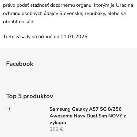
právo podať sťažnosť dozornému orgánu, ktorým je Úrad na
ochranu osobných údajov Slovenskej republiky, alebo sa
obrátiť na súd.
Tieto zásady sú účinné od 01.01.2026
Z
á
Facebook
p
ä
t
i
Top 5 produktov
e
Samsung Galaxy A57 5G 8/256
Awesome Navy Dual Sim NOVÝ z
výkupu
389 €