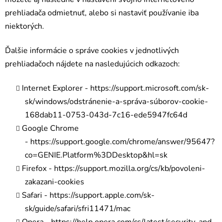
prehliadača odmietnuť, alebo si nastaviť používanie iba
niektorých.
Ďalšie informácie o správe cookies v jednotlivých
prehliadačoch nájdete na nasledujúcich odkazoch:
Internet Explorer -
https://support.microsoft.com/sk-
sk/windows/odstránenie-a-správa-súborov-cookie-
168dab11-0753-043d-7c16-ede5947fc64d
Google Chrome
-
https://support.google.com/chrome/answer/95647?
co=GENIE.Platform%3DDesktop&hl=sk
Firefox -
https://support.mozilla.org/cs/kb/povoleni-
zakazani-cookies
Safari -
https://support.apple.com/sk-
sk/guide/safari/sfri11471/mac
Opera -
https://help.opera.com/cs/latest/security-and-