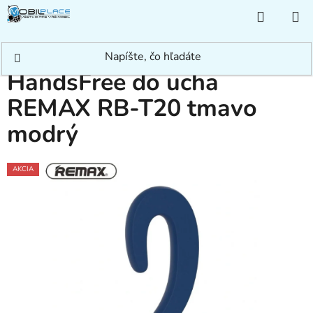
Prejsť
NÁKUP
na
KOŠÍK
obsah
Domov
/
Príslušenstvo
/
Slúchadlá a Headsety
/
Headset
/
HandsFree do
ucha REMAX RB-T20 tmavo modrý
HandsFree do ucha
REMAX RB-T20 tmavo
modrý
AKCIA