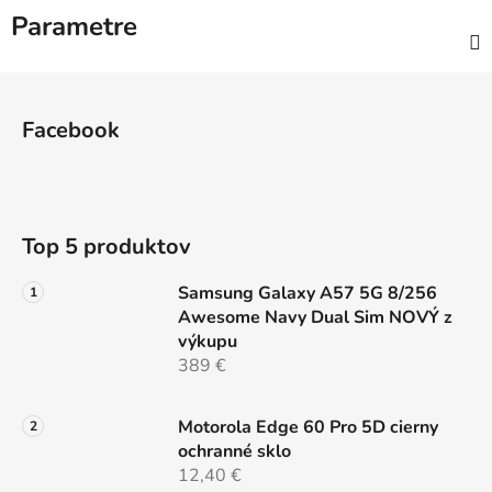
Parametre
Z
á
Facebook
p
ä
t
i
Top 5 produktov
e
Samsung Galaxy A57 5G 8/256
Awesome Navy Dual Sim NOVÝ z
výkupu
389 €
Motorola Edge 60 Pro 5D cierny
ochranné sklo
12,40 €