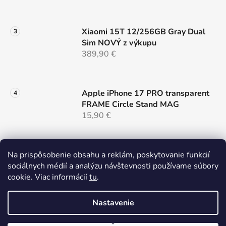
Xiaomi 15T 12/256GB Gray Dual
Sim NOVÝ z výkupu
389,90 €
Apple iPhone 17 PRO transparent
FRAME Circle Stand MAG
15,90 €
Na prispôsobenie obsahu a reklám, poskytovanie funkcií
Samsung S26 cierny MAG COVER
sociálnych médií a analýzu návštevnosti používame súbory
LENS
cookie. Viac informácií
tu
.
14,90 €
Nastavenie