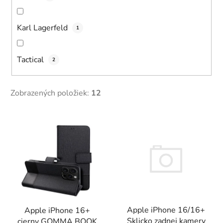
Karl Lagerfeld
1
Tactical
2
Zobrazených položiek:
12
V
ý
p
i
s
p
r
Apple iPhone 16/16+
Apple iPhone 16+
o
Sklicko zadnej kamery
cierny GOMMA BOOK