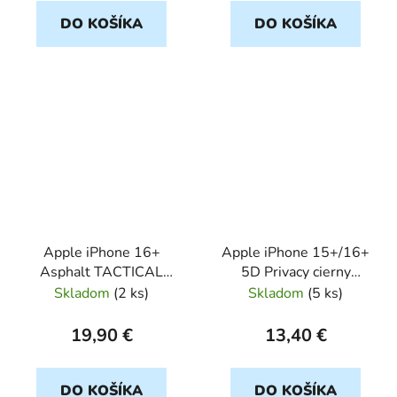
DO KOŠÍKA
DO KOŠÍKA
Apple iPhone 16+
Apple iPhone 15+/16+
Asphalt TACTICAL
5D Privacy cierny
Velvet Smoothie
ochranné sklo
Skladom
(
2 ks
)
Skladom
(
5 ks
)
19,90 €
13,40 €
DO KOŠÍKA
DO KOŠÍKA