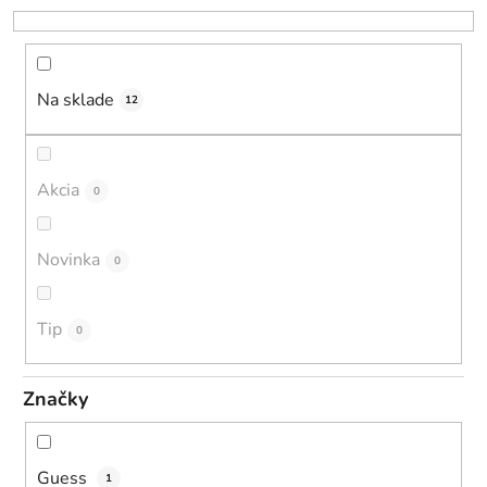
r
o
d
u
Na sklade
12
k
t
o
Akcia
0
v
Novinka
0
Tip
0
Značky
Guess
1