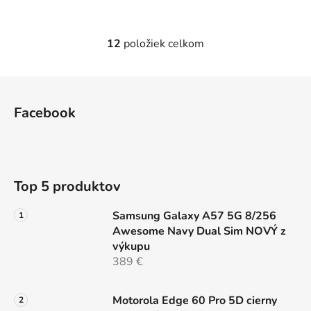
12
položiek celkom
O
v
l
Z
á
á
d
Facebook
p
a
ä
c
t
i
e
i
Top 5 produktov
p
e
r
Samsung Galaxy A57 5G 8/256
v
Awesome Navy Dual Sim NOVÝ z
k
výkupu
y
389 €
v
ý
p
Motorola Edge 60 Pro 5D cierny
i