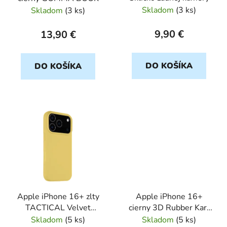
d
Skladom
(
3 ks
)
Skladom
(
3 ks
)
u
k
9,90 €
13,90 €
t
o
DO KOŠÍKA
DO KOŠÍKA
v
Apple iPhone 16+ zlty
Apple iPhone 16+
TACTICAL Velvet
cierny 3D Rubber Karl
Smoothie
and Chou KARL
Skladom
(
5 ks
)
Skladom
(
5 ks
)