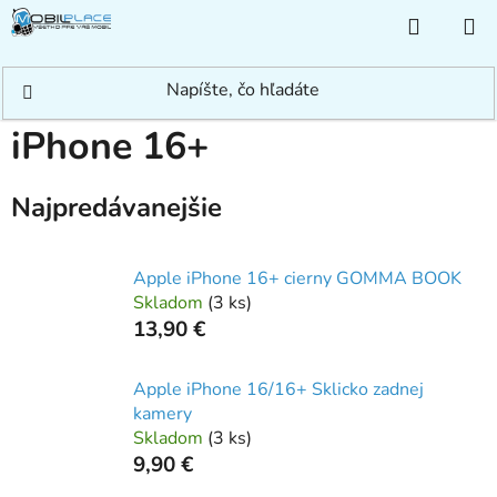
Prejsť
NÁKUP
na
KOŠÍK
obsah
Domov
/
Rýchle hľadanie
/
Apple
/
iPhone
/
iPhone 16+
iPhone 16+
Najpredávanejšie
Apple iPhone 16+ cierny GOMMA BOOK
Skladom
(
3 ks
)
13,90 €
Apple iPhone 16/16+ Sklicko zadnej
kamery
Skladom
(
3 ks
)
9,90 €