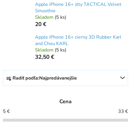
Apple iPhone 16+ zlty TACTICAL Velvet
Smoothie
Skladom
(
5 ks
)
20 €
Apple iPhone 16+ cierny 3D Rubber Karl
and Chou KARL
Skladom
(
5 ks
)
32,50 €
R
Radiť podľa:
Najpredávanejšie
a
d
e
Cena
n
i
5
€
33
€
e
p