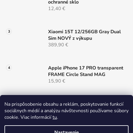
ochranné sklo
s
12,40 €
u
Xiaomi 15T 12/256GB Gray Dual
Sim NOVÝ z výkupu
389,90 €
Apple iPhone 17 PRO transparent
FRAME Circle Stand MAG
15,90 €
Samsung S26 cierny MAG COVER
Na prispôsobenie obsahu a reklám, poskytovanie funkcií
LENS
sociálnych médií a analýzu návštevnosti používame súbory
14,90 €
cookie. Viac informácií
tu
.
Nastavenie