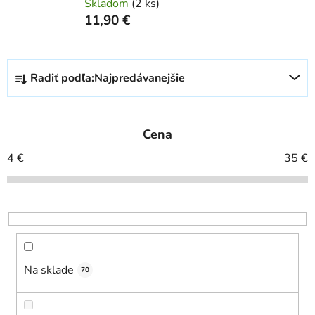
Skladom
(
2 ks
)
11,90 €
R
Radiť podľa:
Najpredávanejšie
a
d
e
Cena
n
i
4
€
35
€
e
p
r
o
d
u
Na sklade
70
k
t