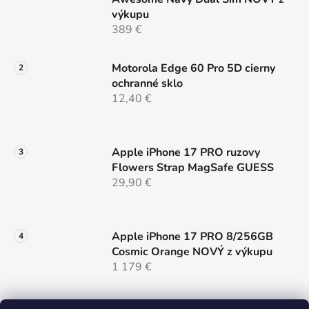
p
výkupu
i
389 €
s
u
Motorola Edge 60 Pro 5D cierny
ochranné sklo
12,40 €
Apple iPhone 17 PRO ruzovy
Flowers Strap MagSafe GUESS
29,90 €
Apple iPhone 17 PRO 8/256GB
Cosmic Orange NOVÝ z výkupu
1 179 €