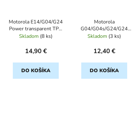
Motorola E14/G04/G24
Motorola
Power transparent TPU
G04/G04s/G24/G24
OBALME
Power/E14 5D cierny
Skladom
(
8 ks
)
Skladom
(
3 ks
)
ochranné sklo
14,90 €
12,40 €
DO KOŠÍKA
DO KOŠÍKA