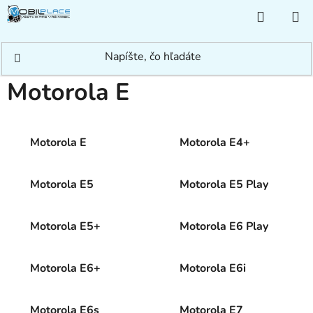
Prejsť
NÁKUP
na
KOŠÍK
obsah
Domov
/
Rýchle hľadanie
/
Motorola
/
Motorola E
Motorola E
Motorola E
Motorola E4+
Motorola E5
Motorola E5 Play
Motorola E5+
Motorola E6 Play
Motorola E6+
Motorola E6i
Motorola E6s
Motorola E7