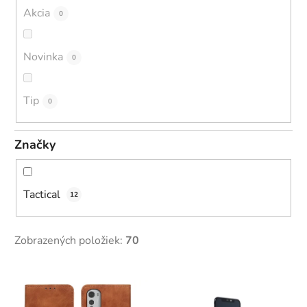
o
Akcia
0
v
Novinka
0
Tip
0
Značky
Tactical
12
Zobrazených položiek:
70
V
ý