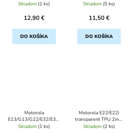
0,5mm
Skladom
(
1 ks
)
Skladom
(
5 ks
)
12,90 €
11,50 €
DO KOŠÍKA
DO KOŠÍKA
Motorola
Motorola E22/E22i
E13/G13/G22/E32/E32s
transparent TPU 2mm
5000mAh Orig_BAT-
Tactical
Skladom
(
1 ks
)
Skladom
(
2 ks
)
skusob