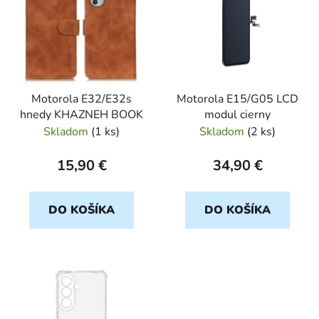
p
i
s
p
r
Motorola E32/E32s
Motorola E15/G05 LCD
o
hnedy KHAZNEH BOOK
modul cierny
d
Skladom
(
1 ks
)
Skladom
(
2 ks
)
u
k
15,90 €
34,90 €
t
o
DO KOŠÍKA
DO KOŠÍKA
v