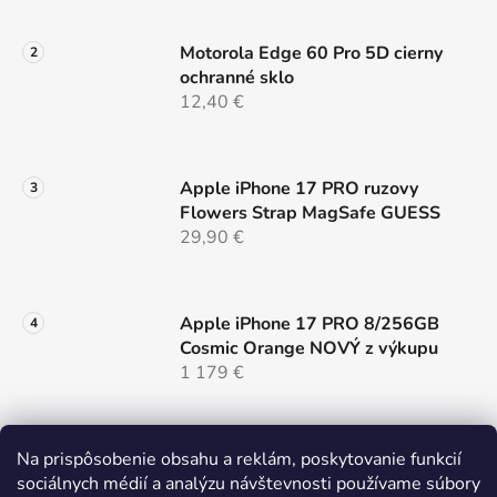
ý
p
Motorola Edge 60 Pro 5D cierny
i
ochranné sklo
s
12,40 €
u
Apple iPhone 17 PRO ruzovy
Flowers Strap MagSafe GUESS
29,90 €
Apple iPhone 17 PRO 8/256GB
Cosmic Orange NOVÝ z výkupu
1 179 €
Na prispôsobenie obsahu a reklám, poskytovanie funkcií
Samsung Galaxy S26 ULTRA 5G
sociálnych médií a analýzu návštevnosti používame súbory
12/256 Black Dual Sim NOVÝ z