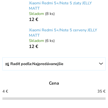
Xiaomi Redmi 5+/Note 5 zlaty JELLY
MATT
Skladom
(
8 ks
)
12 €
Xiaomi Redmi 5+/Note 5 cerveny JELLY
MATT
Skladom
(
6 ks
)
12 €
R
Radiť podľa:
Najpredávanejšie
a
d
e
Cena
n
i
4
€
35
€
e
p