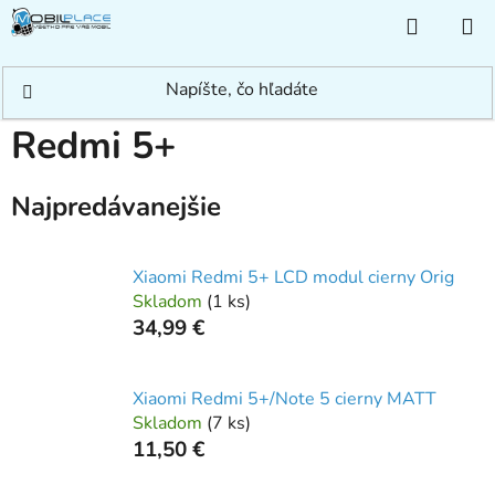
Prejsť
NÁKUP
na
KOŠÍK
obsah
Domov
/
Rýchle hľadanie
/
Xiaomi
/
Redmi
/
Redmi 5+
Redmi 5+
Najpredávanejšie
Xiaomi Redmi 5+ LCD modul cierny Orig
Skladom
(
1 ks
)
34,99 €
Xiaomi Redmi 5+/Note 5 cierny MATT
Skladom
(
7 ks
)
11,50 €