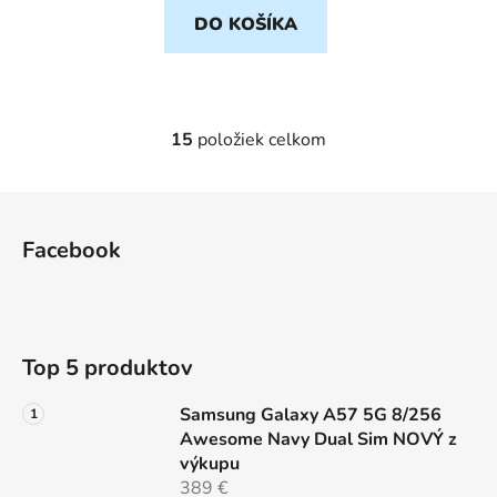
DO KOŠÍKA
15
položiek celkom
O
v
l
Z
á
á
d
Facebook
p
a
ä
c
t
i
e
i
Top 5 produktov
p
e
r
Samsung Galaxy A57 5G 8/256
v
Awesome Navy Dual Sim NOVÝ z
k
výkupu
y
389 €
v