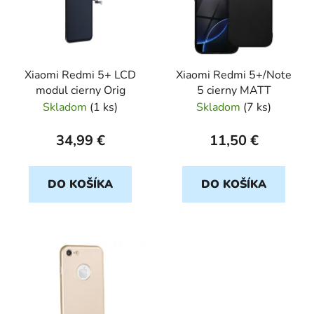
i
s
p
r
Xiaomi Redmi 5+ LCD
Xiaomi Redmi 5+/Note
o
modul cierny Orig
5 cierny MATT
d
Skladom
(
1 ks
)
Skladom
(
7 ks
)
u
k
34,99 €
11,50 €
t
o
DO KOŠÍKA
DO KOŠÍKA
v