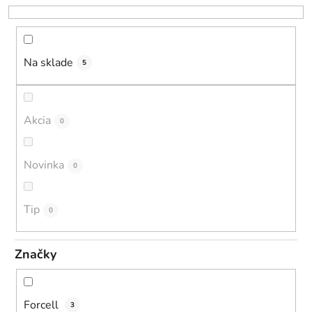
r
o
d
u
Na sklade
5
k
t
o
Akcia
0
v
Novinka
0
Tip
0
Značky
Forcell
3