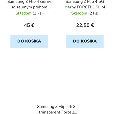
Samsung Z Flip 4 cierny
Samsung Z Flip 4 5G
so zelenym pruhom
cierny FORCELL SLIM
silikon Orig
Skladom
(
2 ks
)
Skladom
(
2 ks
)
45 €
22,50 €
DO KOŠÍKA
DO KOŠÍKA
Samsung Z Flip 4 5G
transparent Forcell