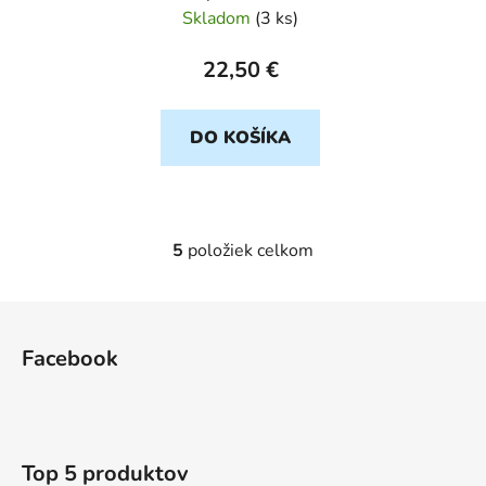
Clear Case
Skladom
(
3 ks
)
22,50 €
DO KOŠÍKA
5
položiek celkom
O
v
l
Z
á
á
d
Facebook
p
a
ä
c
t
i
e
i
Top 5 produktov
p
e