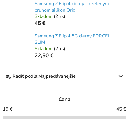
Samsung Z Flip 4 cierny so zelenym
pruhom silikon Orig
Skladom
(
2 ks
)
45 €
Samsung Z Flip 4 5G cierny FORCELL
SLIM
Skladom
(
2 ks
)
22,50 €
R
Radiť podľa:
Najpredávanejšie
a
d
e
Cena
n
i
19
€
45
€
e
p