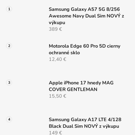
r
Samsung Galaxy A57 5G 8/256
v
Awesome Navy Dual Sim NOVÝ z
k
výkupu
y
389 €
v
ý
p
Motorola Edge 60 Pro 5D cierny
i
ochranné sklo
s
12,40 €
u
Apple iPhone 17 hnedy MAG
COVER GENTLEMAN
15,50 €
Samsung Galaxy A17 LTE 4/128
Black Dual Sim NOVÝ z výkupu
149 €