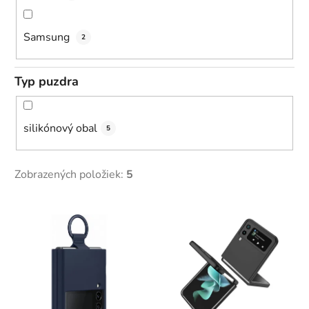
Samsung
2
Typ puzdra
silikónový obal
5
Zobrazených položiek:
5
V
ý
p
i
s
p