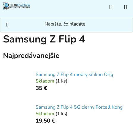
Prejsť
NÁKUP
na
KOŠÍK
obsah
Domov
/
Rýchle hľadanie
/
Samsung
/
Samsung Z
/
Samsung Z Flip 4
Samsung Z Flip 4
Najpredávanejšie
Samsung Z Flip 4 modry silikon Orig
Skladom
(
1 ks
)
35 €
Samsung Z Flip 4 5G cierny Forcell Kong
Skladom
(
1 ks
)
19,50 €