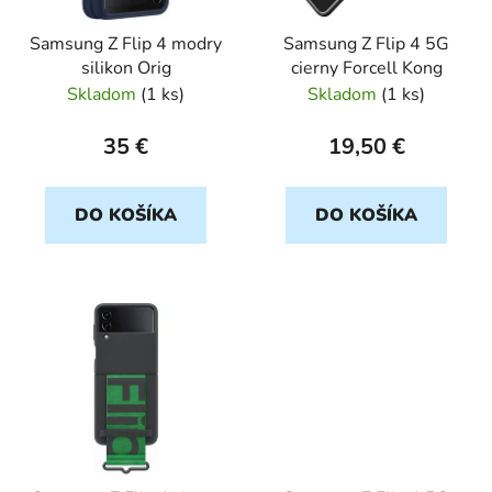
r
Samsung Z Flip 4 modry
Samsung Z Flip 4 5G
o
silikon Orig
cierny Forcell Kong
d
Skladom
(
1 ks
)
Skladom
(
1 ks
)
u
k
35 €
19,50 €
t
o
DO KOŠÍKA
DO KOŠÍKA
v