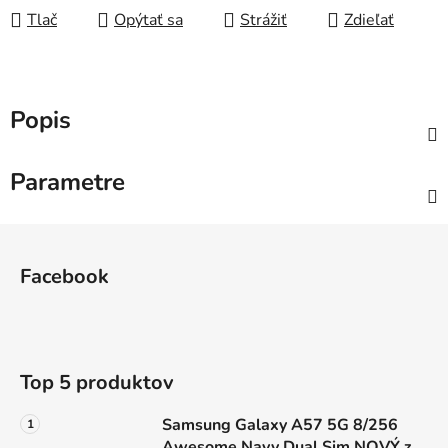
Tlač
Opýtať sa
Strážiť
Zdieľať
Popis
Parametre
Z
á
Facebook
p
ä
t
i
Top 5 produktov
e
Samsung Galaxy A57 5G 8/256
Awesome Navy Dual Sim NOVÝ z