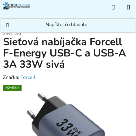
Prejsť
NÁKUP
na
KOŠÍK
obsah
Domov
/
Príslušenstvo
/
Nabíjačky
/
Sieťové nabíjačky
/
bez kábla
/
USB-A
+ USB-C
/
Sieťová nabíjačka Forcell F-Energy USB-C a USB-A 3A
33W sivá
Sieťová nabíjačka Forcell
F-Energy USB-C a USB-A
3A 33W sivá
Značka:
Forcell
NOVINKA