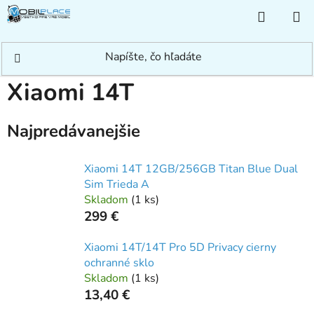
Prejsť
NÁKUP
na
KOŠÍK
obsah
Domov
/
Rýchle hľadanie
/
Xiaomi
/
Xiaomi/Mi
/
Xiaomi 14T
Xiaomi 14T
Najpredávanejšie
Xiaomi 14T 12GB/256GB Titan Blue Dual
Sim Trieda A
Skladom
(
1 ks
)
299 €
Xiaomi 14T/14T Pro 5D Privacy cierny
ochranné sklo
Skladom
(
1 ks
)
13,40 €