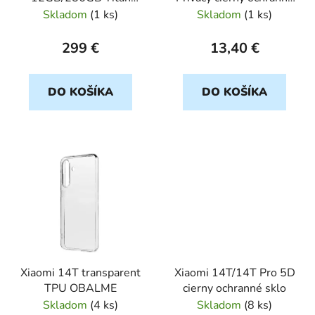
d
Blue Dual Sim Trieda A
sklo
Skladom
(
1 ks
)
Skladom
(
1 ks
)
u
k
299 €
13,40 €
t
o
DO KOŠÍKA
DO KOŠÍKA
v
Xiaomi 14T transparent
Xiaomi 14T/14T Pro 5D
TPU OBALME
cierny ochranné sklo
Skladom
(
4 ks
)
Skladom
(
8 ks
)