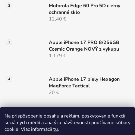
p
Motorola Edge 60 Pro 5D cierny
i
ochranné sklo
s
12,40 €
u
Apple iPhone 17 PRO 8/256GB
Cosmic Orange NOVÝ z výkupu
1 179 €
Apple iPhone 17 biely Hexagon
MagForce Tactical
20 €
Samsung Galaxy S26 ULTRA 5G
Na prispôsobenie obsahu a reklám, poskytovanie funkcií
12/256 Black Dual Sim NOVÝ z
sociálnych médií a analýzu návštevnosti používame súbory
výkupu
cookie. Viac informácií
tu
.