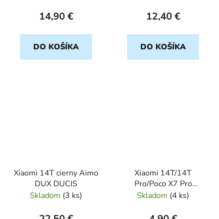
14,90 €
12,40 €
DO KOŠÍKA
DO KOŠÍKA
Xiaomi 14T cierny Aimo
Xiaomi 14T/14T
DUX DUCIS
Pro/Poco X7 Pro
ochranné sklo
Skladom
(
3 ks
)
Skladom
(
4 ks
)
22,50 €
4,90 €