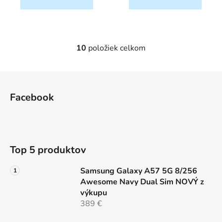
10
položiek celkom
O
v
l
Z
á
á
d
Facebook
p
a
ä
c
t
i
e
i
Top 5 produktov
p
e
r
Samsung Galaxy A57 5G 8/256
v
Awesome Navy Dual Sim NOVÝ z
k
výkupu
y
389 €
v
ý