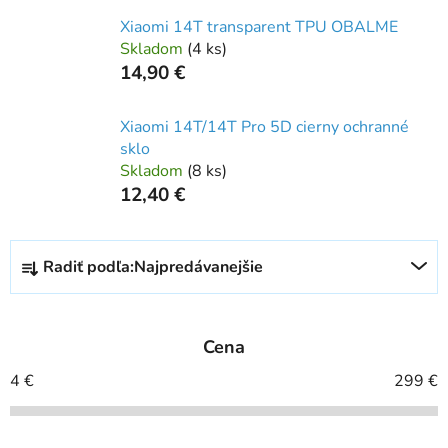
Xiaomi 14T transparent TPU OBALME
Skladom
(
4 ks
)
14,90 €
Xiaomi 14T/14T Pro 5D cierny ochranné
sklo
Skladom
(
8 ks
)
12,40 €
R
Radiť podľa:
Najpredávanejšie
a
d
e
Cena
n
i
4
€
299
€
e
p