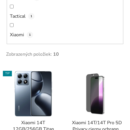
Tactical
1
Xiaomi
1
Zobrazených položiek:
10
V
TIP
ý
p
i
s
p
r
Xiaomi 14T
Xiaomi 14T/14T Pro 5D
o
12GB/256GB Titan
Privacy cierny ochranné