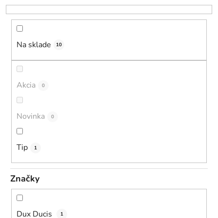
r
o
d
u
Na sklade
10
k
t
o
Akcia
0
v
Novinka
0
Tip
1
Značky
Dux Ducis
1