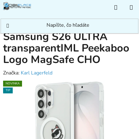
Prejsť
NÁKUP
na
KOŠÍK
obsah
Domov
/
Príslušenstvo
/
Samsung S26 ULTRA transparentIML Peekaboo
Logo MagSafe CHO
Samsung S26 ULTRA
transparentIML Peekaboo
Logo MagSafe CHO
Značka:
Karl Lagerfeld
NOVINKA
TIP