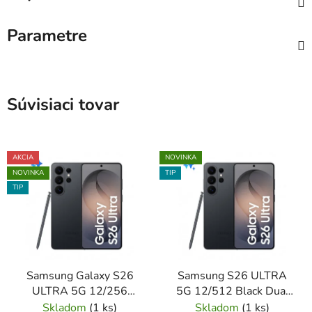
Parametre
Súvisiaci tovar
AKCIA
NOVINKA
NOVINKA
TIP
TIP
Samsung Galaxy S26
Samsung S26 ULTRA
ULTRA 5G 12/256
5G 12/512 Black Dual
Black Dual Sim NOVÝ z
Sim NOVÝ z výkupu
Skladom
(
1 ks
)
Skladom
(
1 ks
)