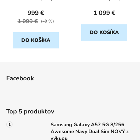
výkupu
999 €
1 099 €
1 099 €
(–9 %)
DO KOŠÍKA
DO KOŠÍKA
Z
á
Facebook
p
ä
t
i
Top 5 produktov
e
Samsung Galaxy A57 5G 8/256
Awesome Navy Dual Sim NOVÝ z
výkupu