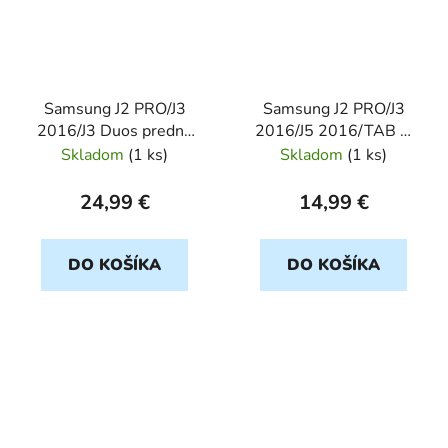
Samsung J2 PRO/J3
Samsung J2 PRO/J3
2016/J3 Duos predna
2016/J5 2016/TAB A
kamera Orig
2016 Zvoncek
Skladom
(
1 ks
)
Skladom
(
1 ks
)
24,99 €
14,99 €
DO KOŠÍKA
DO KOŠÍKA