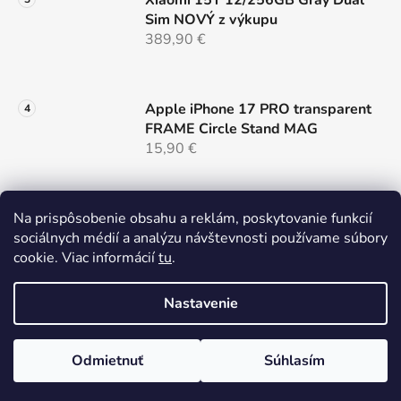
Xiaomi 15T 12/256GB Gray Dual
Sim NOVÝ z výkupu
389,90 €
Apple iPhone 17 PRO transparent
FRAME Circle Stand MAG
15,90 €
Na prispôsobenie obsahu a reklám, poskytovanie funkcií
Samsung S26 cierny MAG COVER
sociálnych médií a analýzu návštevnosti používame súbory
LENS
cookie. Viac informácií
tu
.
14,90 €
Nastavenie
Odmietnuť
Súhlasím
Vytvoril Shoptet
Copyright 2026
MOBILPLACE
. Všetky práva vyhradené.
Upraviť nastavenie cookies