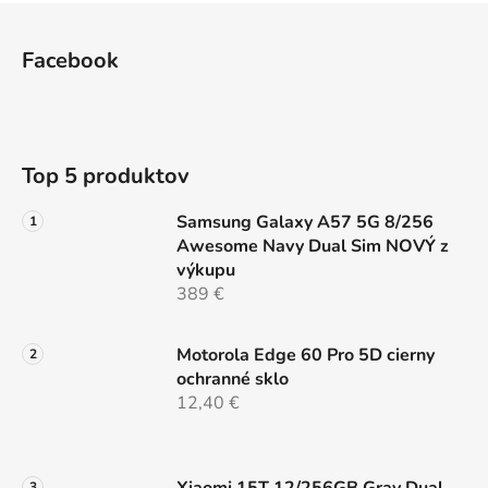
l
Z
á
á
d
Facebook
p
a
ä
c
t
i
e
i
Top 5 produktov
p
e
r
Samsung Galaxy A57 5G 8/256
v
Awesome Navy Dual Sim NOVÝ z
k
výkupu
y
389 €
v
ý
p
Motorola Edge 60 Pro 5D cierny
i
ochranné sklo
s
12,40 €
u