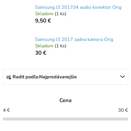
Samsung J3 2017/J4 audio konektor Orig
Skladom
(
1 ks
)
9,50 €
Samsung J3 2017 zadna kamera Orig
Skladom
(
1 ks
)
30 €
R
Radiť podľa:
Najpredávanejšie
a
d
e
Cena
n
i
4
€
30
€
e
p