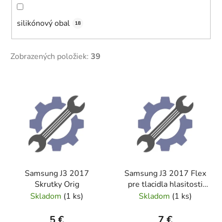
silikónový obal
18
Zobrazených položiek:
39
V
ý
p
i
s
p
r
Samsung J3 2017
Samsung J3 2017 Flex
o
Skrutky Orig
pre tlacidla hlasitosti
d
Orig
Skladom
(
1 ks
)
Skladom
(
1 ks
)
u
k
5 €
7 €