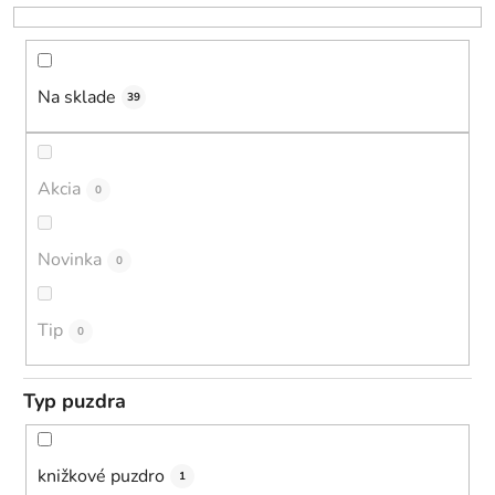
r
o
d
u
Na sklade
39
k
t
o
Akcia
0
v
Novinka
0
Tip
0
Typ puzdra
knižkové puzdro
1