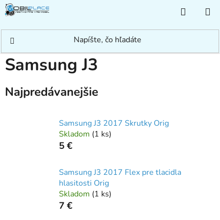
Prejsť
NÁKUP
na
KOŠÍK
obsah
Domov
/
Rýchle hľadanie
/
Samsung
/
Samsung J
/
Samsung J3
Samsung J3
Najpredávanejšie
Samsung J3 2017 Skrutky Orig
Skladom
(
1 ks
)
5 €
Samsung J3 2017 Flex pre tlacidla
hlasitosti Orig
Skladom
(
1 ks
)
7 €