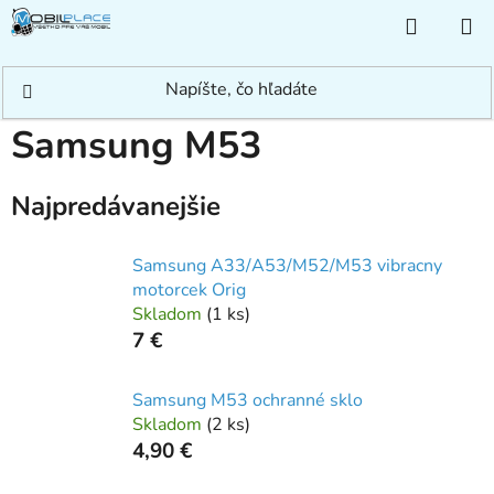
Prejsť
NÁKUP
na
KOŠÍK
obsah
Domov
/
Rýchle hľadanie
/
Samsung
/
Samsung M
/
Samsung M53
Samsung M53
Najpredávanejšie
Samsung A33/A53/M52/M53 vibracny
motorcek Orig
Skladom
(
1 ks
)
7 €
Samsung M53 ochranné sklo
Skladom
(
2 ks
)
4,90 €