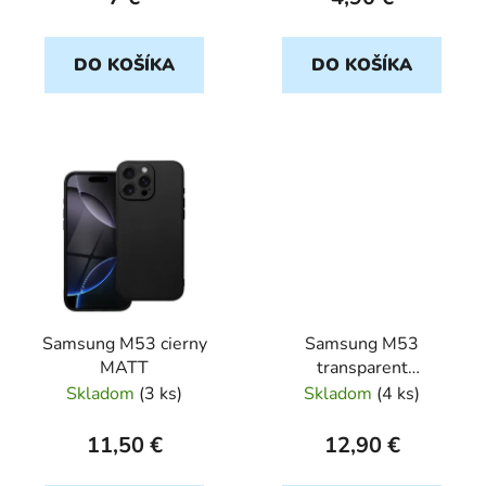
t
o
DO KOŠÍKA
DO KOŠÍKA
v
Samsung M53 cierny
Samsung M53
MATT
transparent
ULTRASLIM 0,5mm
Skladom
(
3 ks
)
Skladom
(
4 ks
)
11,50 €
12,90 €