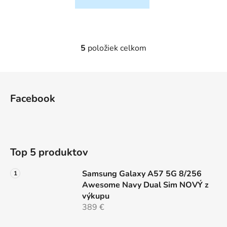
5
položiek celkom
O
v
l
Z
á
á
d
Facebook
p
a
ä
c
t
i
e
i
Top 5 produktov
p
e
r
Samsung Galaxy A57 5G 8/256
v
Awesome Navy Dual Sim NOVÝ z
k
výkupu
y
389 €
v
ý