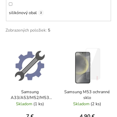
silikónový obal
2
Zobrazených položiek:
5
V
ý
p
i
s
p
r
Samsung
Samsung M53 ochranné
o
A33/A53/M52/M53
sklo
d
vibracny motorcek Orig
Skladom
(
1 ks
)
Skladom
(
2 ks
)
u
k
7 €
4,90 €