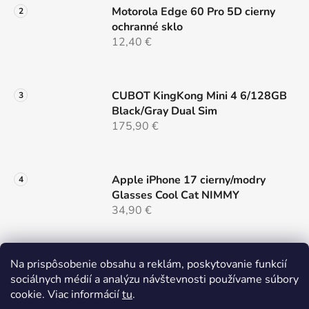
p
Motorola Edge 60 Pro 5D cierny
i
ochranné sklo
s
12,40 €
u
CUBOT KingKong Mini 4 6/128GB
Black/Gray Dual Sim
175,90 €
Apple iPhone 17 cierny/modry
Glasses Cool Cat NIMMY
34,90 €
Samsung S26 5G 12/512 Black
Na prispôsobenie obsahu a reklám, poskytovanie funkcií
Dual Sim NOVÝ z výkupu
sociálnych médií a analýzu návštevnosti používame súbory
799 €
cookie. Viac informácií
tu
.