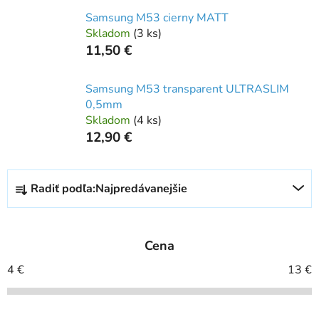
Samsung M53 cierny MATT
Skladom
(
3 ks
)
11,50 €
Samsung M53 transparent ULTRASLIM
0,5mm
Skladom
(
4 ks
)
12,90 €
R
Radiť podľa:
Najpredávanejšie
a
d
e
Cena
n
i
4
€
13
€
e
p