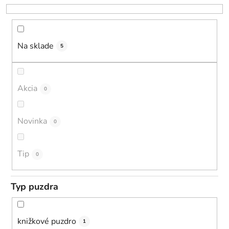
r
o
d
u
Na sklade
5
k
t
o
Akcia
0
v
Novinka
0
Tip
0
Typ puzdra
knižkové puzdro
1