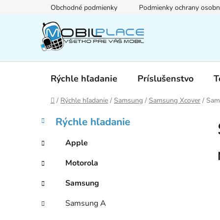
Prejsť
Obchodné podmienky
Podmienky ochrany osobn
na
obsah
Rýchle hľadanie
Príslušenstvo
T
Domov
/
Rýchle hľadanie
/
Samsung
/
Samsung Xcover
/
Sam
B
K
Preskočiť
Rýchle hľadanie
a
kategórie
o
t
č
Apple
e
n
g
Motorola
ý
ó
p
r
Samsung
i
a
e
n
Samsung A
e