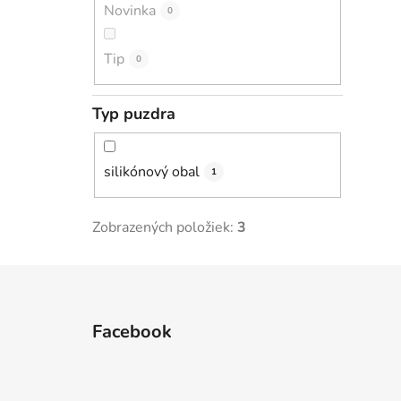
Novinka
0
Tip
0
Typ puzdra
silikónový obal
1
Zobrazených položiek:
3
Z
á
Facebook
p
ä
t