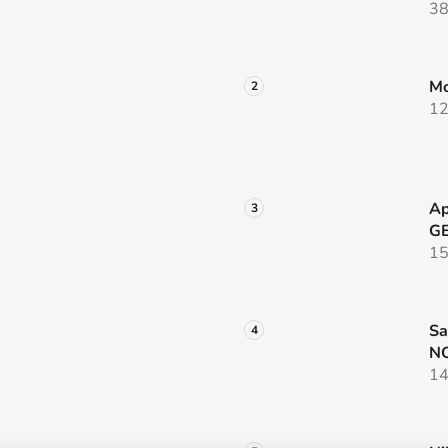
38
Mo
12
Ap
G
15
Sa
NO
14