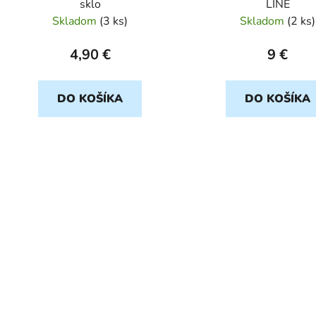
sklo
LINE
k
Skladom
(
3 ks
)
Skladom
(
2 ks
)
t
o
4,90 €
9 €
v
DO KOŠÍKA
DO KOŠÍKA
O
v
l
á
d
a
c
i
e
p
r