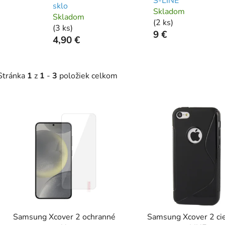
S-LINE
sklo
Skladom
Skladom
(
2 ks
)
(
3 ks
)
9 €
4,90 €
Stránka
1
z
1
-
3
položiek celkom
V
ý
p
s
p
r
o
d
Samsung Xcover 2 ochranné
Samsung Xcover 2 ci
u