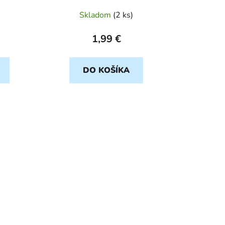
k
t
Skladom
(
2 ks
)
o
v
1,99 €
DO KOŠÍKA