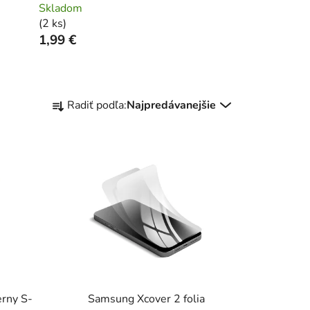
Skladom
(
2 ks
)
1,99 €
R
Radiť podľa:
Najpredávanejšie
a
d
e
n
i
e
p
r
o
d
u
erny S-
Samsung Xcover 2 folia