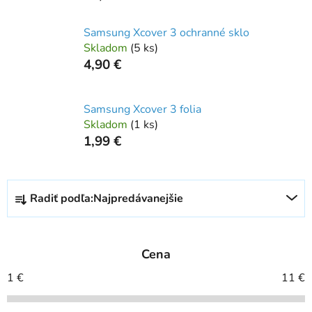
Samsung Xcover 3 ochranné sklo
Skladom
(
5 ks
)
4,90 €
Samsung Xcover 3 folia
Skladom
(
1 ks
)
1,99 €
R
Radiť podľa:
Najpredávanejšie
a
d
e
Cena
n
i
1
€
11
€
e