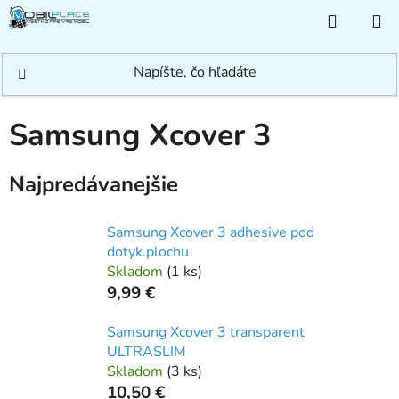
Prejsť
NÁKUP
na
KOŠÍK
obsah
Domov
/
Rýchle hľadanie
/
Samsung
/
Samsung Xcover
/
Samsung Xcover
3
Samsung Xcover 3
Najpredávanejšie
Samsung Xcover 3 adhesive pod
dotyk.plochu
Skladom
(
1 ks
)
9,99 €
Samsung Xcover 3 transparent
ULTRASLIM
Skladom
(
3 ks
)
10,50 €