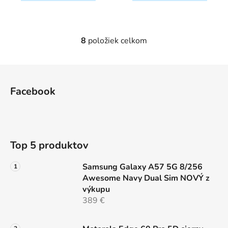
8
položiek celkom
O
v
l
Z
á
á
d
Facebook
p
a
ä
c
t
i
e
i
Top 5 produktov
p
e
r
Samsung Galaxy A57 5G 8/256
v
Awesome Navy Dual Sim NOVÝ z
k
výkupu
y
389 €
v
ý
p