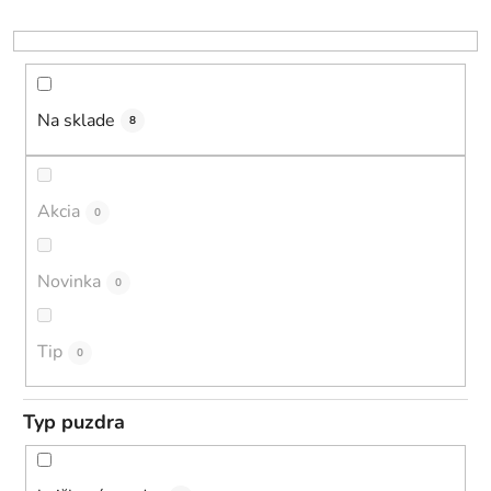
p
r
o
d
u
Na sklade
8
k
t
o
Akcia
0
v
Novinka
0
Tip
0
Typ puzdra