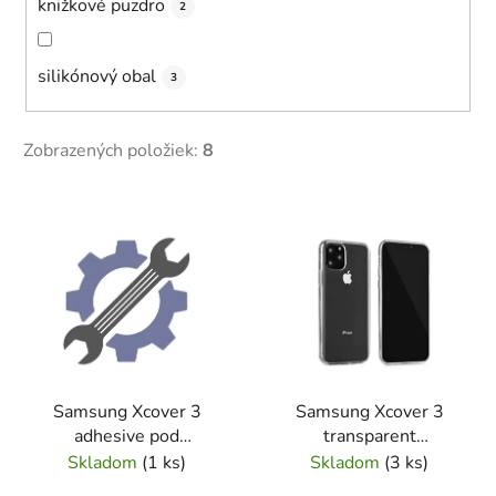
knižkové puzdro
2
silikónový obal
3
Zobrazených položiek:
8
V
ý
p
i
s
p
r
Samsung Xcover 3
Samsung Xcover 3
o
adhesive pod
transparent
d
dotyk.plochu
ULTRASLIM
Skladom
(
1 ks
)
Skladom
(
3 ks
)
u