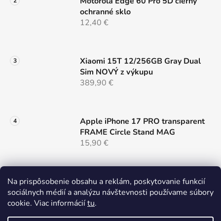
Motorola Edge 60 Pro 5D cierny
i
ochranné sklo
s
12,40 €
u
Xiaomi 15T 12/256GB Gray Dual
Sim NOVÝ z výkupu
389,90 €
Apple iPhone 17 PRO transparent
FRAME Circle Stand MAG
15,90 €
Na prispôsobenie obsahu a reklám, poskytovanie funkcií
Samsung S26 cierny MAG COVER
sociálnych médií a analýzu návštevnosti používame súbory
LENS
cookie. Viac informácií
tu
.
14,90 €