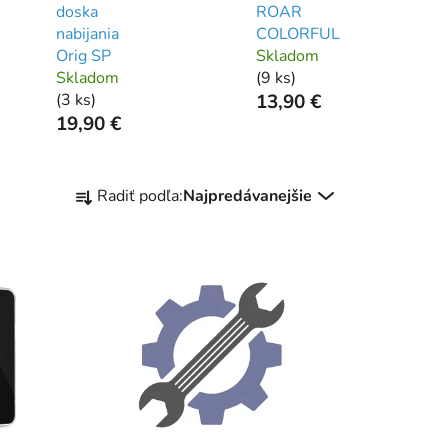
doska
ROAR
nabijania
COLORFUL
Orig SP
Skladom
Skladom
(
9 ks
)
(
3 ks
)
13,90 €
19,90 €
R
Radiť podľa:
Najpredávanejšie
a
d
e
n
i
e
p
r
o
d