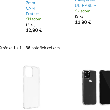
transparent
2mm
ULTRASLIM
CAM
Skladom
Protect
(
9 ks
)
Skladom
11,90 €
(
7 ks
)
12,90 €
Stránka
1
z
1
-
36
položiek celkom
V
ý
p
s
p
r
o