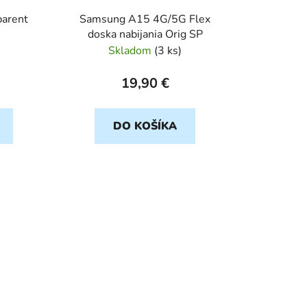
u
arent
Samsung A15 4G/5G Flex
k
doska nabijania Orig SP
t
Skladom
(
3 ks
)
o
v
19,90 €
DO KOŠÍKA