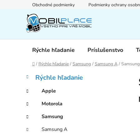
Prejsť
Obchodné podmienky
Podmienky ochrany osobn
na
obsah
Rýchle hľadanie
Príslušenstvo
T
Domov
/
Rýchle hľadanie
/
Samsung
/
Samsung A
/
Samsung
B
K
Preskočiť
Rýchle hľadanie
a
kategórie
o
t
č
Apple
e
n
g
Motorola
ý
ó
p
r
Samsung
i
a
e
n
Samsung A
e