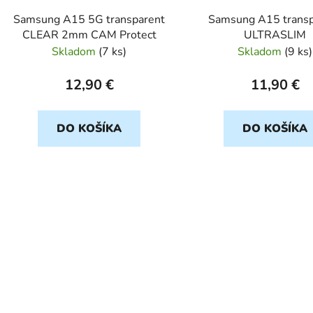
d
Samsung A15 5G transparent
Samsung A15 transp
u
CLEAR 2mm CAM Protect
ULTRASLIM
k
Skladom
(
7 ks
)
Skladom
(
9 ks
)
t
o
12,90 €
11,90 €
v
DO KOŠÍKA
DO KOŠÍKA