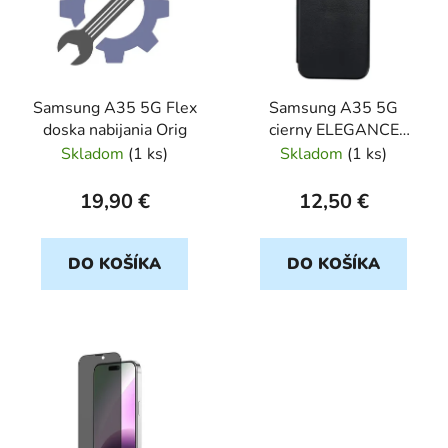
i
s
p
r
Samsung A35 5G Flex
Samsung A35 5G
o
doska nabijania Orig
cierny ELEGANCE
d
BOOK
Skladom
(
1 ks
)
Skladom
(
1 ks
)
u
k
19,90 €
12,50 €
t
o
DO KOŠÍKA
DO KOŠÍKA
v