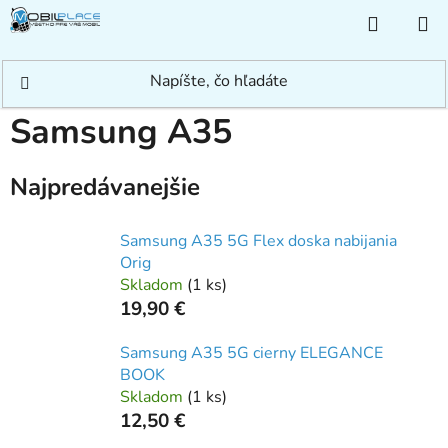
Prejsť
NÁKUP
na
KOŠÍK
obsah
Domov
/
Rýchle hľadanie
/
Samsung
/
Samsung A
/
Samsung A35
Samsung A35
Najpredávanejšie
Samsung A35 5G Flex doska nabijania
Orig
Skladom
(
1 ks
)
19,90 €
Samsung A35 5G cierny ELEGANCE
BOOK
Skladom
(
1 ks
)
12,50 €