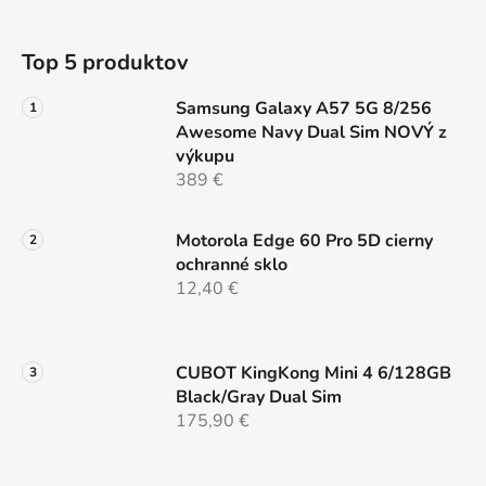
t
i
e
i
Top 5 produktov
p
e
r
Samsung Galaxy A57 5G 8/256
v
Awesome Navy Dual Sim NOVÝ z
k
výkupu
y
389 €
v
ý
p
Motorola Edge 60 Pro 5D cierny
i
ochranné sklo
s
12,40 €
u
CUBOT KingKong Mini 4 6/128GB
Black/Gray Dual Sim
175,90 €