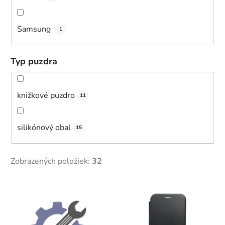
Samsung
1
Typ puzdra
knižkové puzdro
11
silikónový obal
15
Zobrazených položiek:
32
V
ý
p