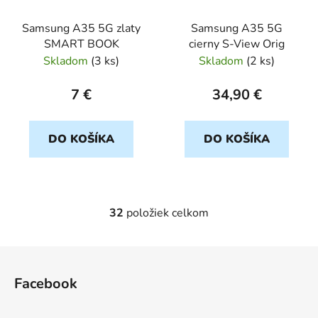
Samsung A35 5G zlaty
Samsung A35 5G
SMART BOOK
cierny S-View Orig
Skladom
(
3 ks
)
Skladom
(
2 ks
)
7 €
34,90 €
DO KOŠÍKA
DO KOŠÍKA
32
položiek celkom
O
v
l
Z
á
á
d
Facebook
p
a
ä
c