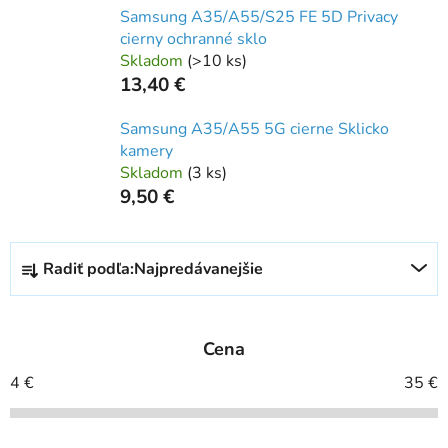
Samsung A35/A55/S25 FE 5D Privacy
cierny ochranné sklo
Skladom
(
>10 ks
)
13,40 €
Samsung A35/A55 5G cierne Sklicko
kamery
Skladom
(
3 ks
)
9,50 €
R
Radiť podľa:
Najpredávanejšie
a
d
e
Cena
n
i
4
€
35
€
e
p