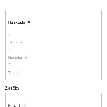
r
o
d
u
Na sklade
32
k
t
o
Akcia
0
v
Novinka
0
Tip
0
Značky
Forcell
3