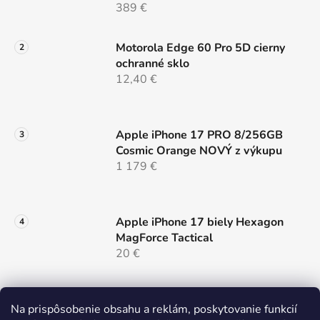
389 €
v
ý
p
Motorola Edge 60 Pro 5D cierny
i
ochranné sklo
s
12,40 €
u
Apple iPhone 17 PRO 8/256GB
Cosmic Orange NOVÝ z výkupu
1 179 €
Apple iPhone 17 biely Hexagon
MagForce Tactical
20 €
Samsung Galaxy S26 ULTRA 5G
Na prispôsobenie obsahu a reklám, poskytovanie funkcií