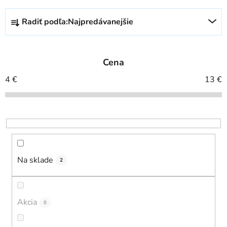
R
Radiť podľa:
Najpredávanejšie
a
d
e
Cena
n
i
4
€
13
€
e
p
r
o
d
u
Na sklade
2
k
t
o
Akcia
0
v