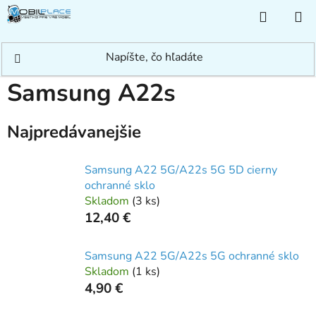
Prejsť
NÁKUP
na
KOŠÍK
obsah
Domov
/
Rýchle hľadanie
/
Samsung
/
Samsung A
/
Samsung A22s
Samsung A22s
Najpredávanejšie
Samsung A22 5G/A22s 5G 5D cierny
ochranné sklo
Skladom
(
3 ks
)
12,40 €
Samsung A22 5G/A22s 5G ochranné sklo
Skladom
(
1 ks
)
4,90 €