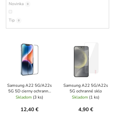
Novinka
0
Tip
0
V
ý
p
i
s
p
r
Samsung A22 5G/A22s
Samsung A22 5G/A22s
o
5G 5D cierny ochranné
5G ochranné sklo
d
sklo
Skladom
(
3 ks
)
Skladom
(
1 ks
)
u
k
12,40 €
4,90 €
t