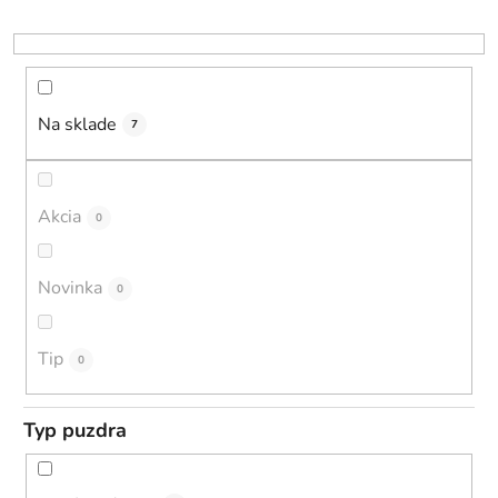
p
r
o
d
u
Na sklade
7
k
t
o
Akcia
0
v
Novinka
0
Tip
0
Typ puzdra