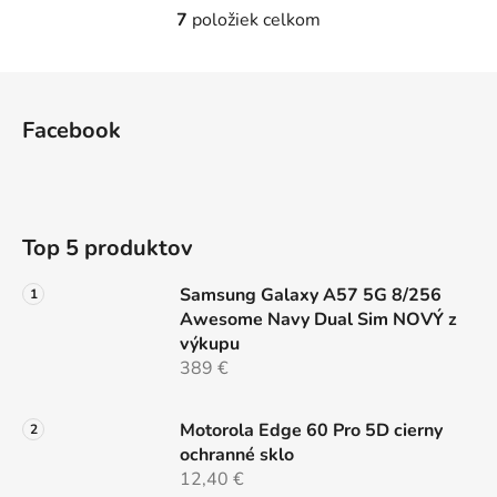
7
položiek celkom
O
v
l
Z
á
á
d
Facebook
p
a
ä
c
t
i
e
i
Top 5 produktov
p
e
r
Samsung Galaxy A57 5G 8/256
v
Awesome Navy Dual Sim NOVÝ z
k
výkupu
y
389 €
v
ý
p
Motorola Edge 60 Pro 5D cierny
i
ochranné sklo
s
12,40 €
u