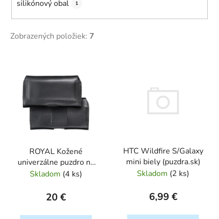
silikónový obal
1
Zobrazených položiek:
7
V
ý
p
i
s
p
r
HTC Wildfire S/Galaxy
ROYAL Kožené
o
mini biely (puzdra.sk)
univerzálne puzdro na
d
opasok Samsung
Skladom
(
2 ks
)
Skladom
(
4 ks
)
u
A40/S8/iPh 12
k
MINI/Xiaomi 12 čierny
6,99 €
20 €
t
o