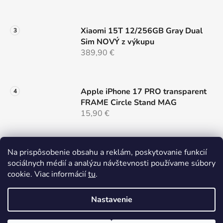
Xiaomi 15T 12/256GB Gray Dual
Sim NOVÝ z výkupu
389,90 €
Apple iPhone 17 PRO transparent
FRAME Circle Stand MAG
15,90 €
Na prispôsobenie obsahu a reklám, poskytovanie funkcií
Samsung S26 cierny MAG COVER
sociálnych médií a analýzu návštevnosti používame súbory
LENS
cookie. Viac informácií
tu
.
14,90 €
Nastavenie