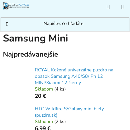
Prejsť
NÁKUP
na
KOŠÍK
obsah
Domov
/
Rýchle hľadanie
/
Samsung
/
Iné Samsung
/
Samsung Mini
Samsung Mini
Najpredávanejšie
ROYAL Kožené univerzálne puzdro na
opasok Samsung A40/S8/iPh 12
MINI/Xiaomi 12 čierny
Skladom
(
4 ks
)
20 €
HTC Wildfire S/Galaxy mini biely
(puzdra.sk)
Skladom
(
2 ks
)
6,99 €