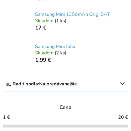
Samsung Mini 1350mAh Orig_BAT
Skladom
(
1 ks
)
17 €
Samsung Mini folia
Skladom
(
2 ks
)
1,99 €
R
Radiť podľa:
Najpredávanejšie
a
d
e
Cena
n
i
1
€
20
€
e