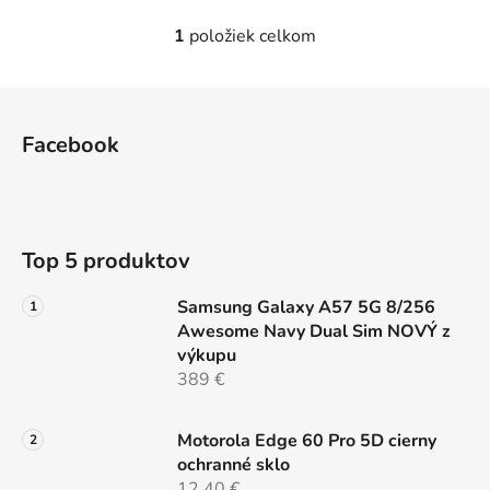
1
položiek celkom
O
v
l
Z
á
á
d
Facebook
p
a
ä
c
t
i
e
i
Top 5 produktov
p
e
r
Samsung Galaxy A57 5G 8/256
v
Awesome Navy Dual Sim NOVÝ z
k
výkupu
y
389 €
v
ý
p
Motorola Edge 60 Pro 5D cierny
i
ochranné sklo
s
12,40 €