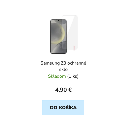
V
ý
p
i
s
p
r
Samsung Z3 ochranné
o
sklo
d
Skladom
(
1 ks
)
u
k
4,90 €
t
o
DO KOŠÍKA
v