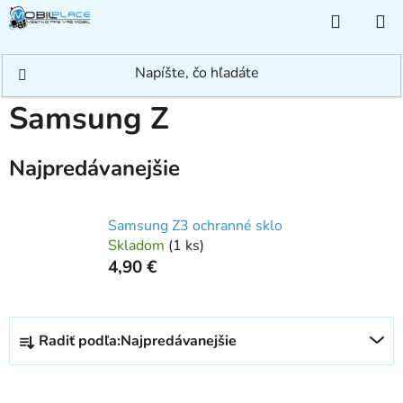
Prejsť
NÁKUP
na
KOŠÍK
obsah
Domov
/
Rýchle hľadanie
/
Samsung
/
Iné Samsung
/
Samsung Z
Samsung Z
Najpredávanejšie
Samsung Z3 ochranné sklo
Skladom
(
1 ks
)
4,90 €
R
Radiť podľa:
Najpredávanejšie
a
d
e