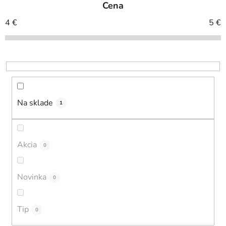
Cena
n
i
4
€
5
€
e
p
r
o
d
u
Na sklade
1
k
t
o
Akcia
0
v
Novinka
0
Tip
0