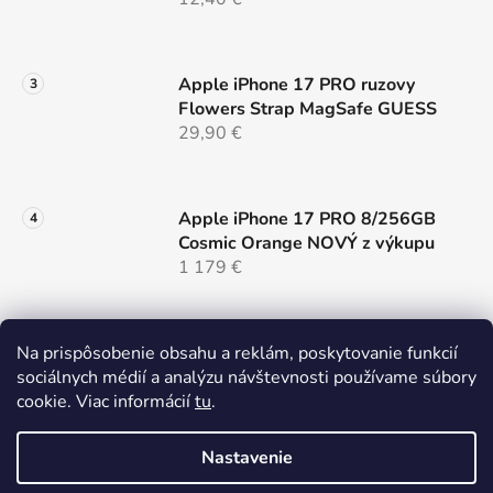
u
Apple iPhone 17 PRO ruzovy
Flowers Strap MagSafe GUESS
29,90 €
Apple iPhone 17 PRO 8/256GB
Cosmic Orange NOVÝ z výkupu
1 179 €
Samsung Galaxy S26 ULTRA 5G
Na prispôsobenie obsahu a reklám, poskytovanie funkcií
12/256 Black Dual Sim NOVÝ z
sociálnych médií a analýzu návštevnosti používame súbory
výkupu
cookie. Viac informácií
tu
.
999 €
Nastavenie