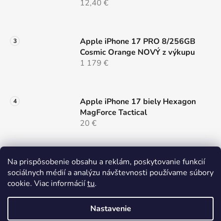
12,40 €
Apple iPhone 17 PRO 8/256GB
Cosmic Orange NOVÝ z výkupu
1 179 €
Apple iPhone 17 biely Hexagon
MagForce Tactical
20 €
Samsung Galaxy S26 ULTRA 5G
Na prispôsobenie obsahu a reklám, poskytovanie funkcií
12/256 Black Dual Sim NOVÝ z
sociálnych médií a analýzu návštevnosti používame súbory
výkupu
cookie. Viac informácií
tu
.
999 €
Nastavenie