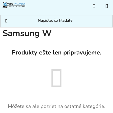
Prejsť
NÁKUP
na
KOŠÍK
obsah
Domov
/
Rýchle hľadanie
/
Samsung
/
Iné Samsung
/
Samsung W
Samsung W
Produkty ešte len pripravujeme.
Môžete sa ale pozrieť na ostatné kategórie.