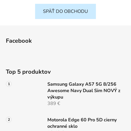
SPÄŤ DO OBCHODU
Z
á
Facebook
p
ä
t
i
Top 5 produktov
e
Samsung Galaxy A57 5G 8/256
Awesome Navy Dual Sim NOVÝ z
výkupu
389 €
Motorola Edge 60 Pro 5D cierny
ochranné sklo