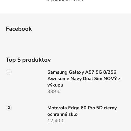
O
v
l
Z
á
á
d
Facebook
p
a
ä
c
t
i
e
i
Top 5 produktov
p
e
r
Samsung Galaxy A57 5G 8/256
v
Awesome Navy Dual Sim NOVÝ z
k
výkupu
y
389 €
v
ý
p
Motorola Edge 60 Pro 5D cierny
i
ochranné sklo
s
12,40 €
u