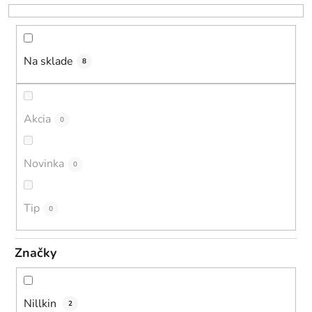
r
o
d
u
Na sklade
8
k
t
o
Akcia
0
v
Novinka
0
Tip
0
Značky
Nillkin
2