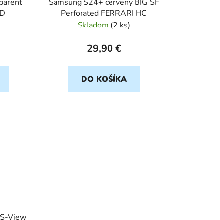
parent
Samsung S24+ cerveny BIG SF
ID
Perforated FERRARI HC
Skladom
(
2 ks
)
29,90 €
DO KOŠÍKA
 S-View