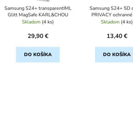
d
Samsung S24+ transparentIML
Samsung S24+ 5D c
u
Glitt MagSafe KARL&CHOU
PRIVACY ochranné 
k
Skladom
(
4 ks
)
Skladom
(
4 ks
)
t
o
29,90 €
13,40 €
v
DO KOŠÍKA
DO KOŠÍKA