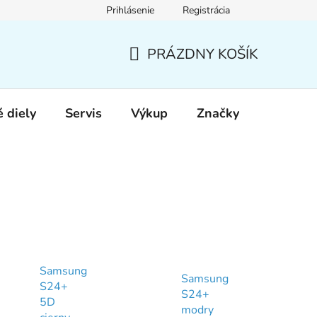
Prihlásenie
Registrácia
PRÁZDNY KOŠÍK
NÁKUPNÝ
KOŠÍK
 diely
Servis
Výkup
Značky
Samsung
Samsung
S24+
S24+
5D
modry