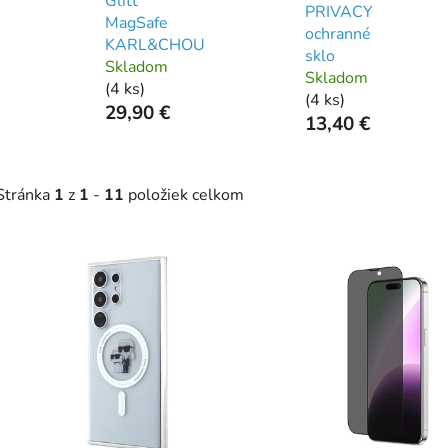
Glitt
PRIVACY
MagSafe
ochranné
KARL&CHOU
sklo
Skladom
Skladom
(
4 ks
)
(
4 ks
)
29,90 €
13,40 €
Stránka
1
z
1
-
11
položiek celkom
V
ý
p
s
p
r
o