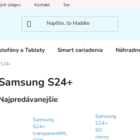
ých údajov
Kontakt
Servis
elefóny a Tablety
Smart zariadenia
Náhradné
 S24+
Samsung S24+
Najpredávanejšie
Samsung
Samsung
S24+
S24+
5D
transparentIML
cierny