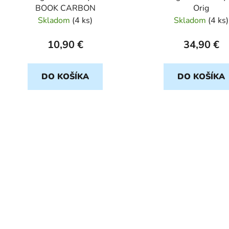
BOOK CARBON
Orig
Skladom
(
4 ks
)
Skladom
(
4 ks
)
10,90 €
34,90 €
DO KOŠÍKA
DO KOŠÍKA
O
v
l
á
d
a
c
i
e
p