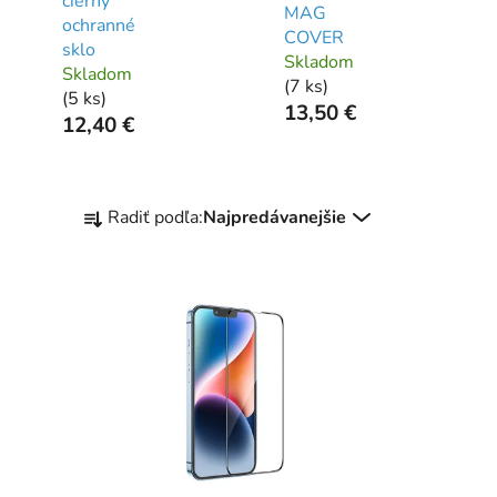
cierny
MAG
ochranné
COVER
sklo
Skladom
Skladom
(
7 ks
)
(
5 ks
)
13,50 €
12,40 €
R
Radiť podľa:
Najpredávanejšie
a
d
e
n
i
e
p
r
o
d