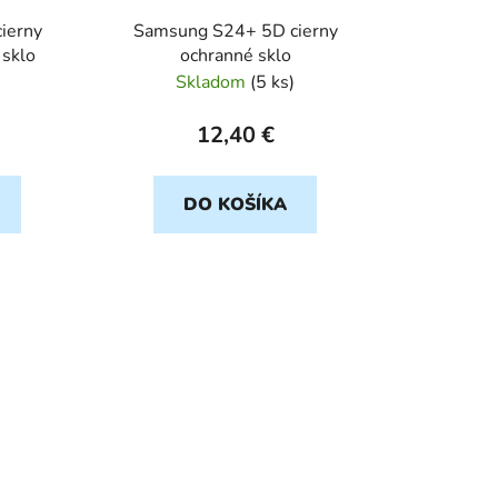
u
ierny
Samsung S24+ 5D cierny
k
sklo
ochranné sklo
t
Skladom
(
5 ks
)
o
v
12,40 €
DO KOŠÍKA