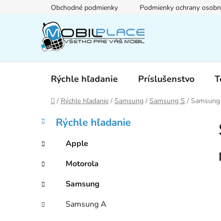
Prejsť
Obchodné podmienky
Podmienky ochrany osobn
na
obsah
Rýchle hľadanie
Príslušenstvo
T
Domov
/
Rýchle hľadanie
/
Samsung
/
Samsung S
/
Samsung
B
K
Preskočiť
Rýchle hľadanie
a
kategórie
o
t
č
Apple
e
n
g
Motorola
ý
ó
p
r
Samsung
i
a
e
n
Samsung A
e