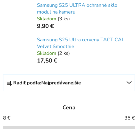
Samsung S25 ULTRA ochranné sklo
modul na kameru
Skladom
(
3 ks
)
9,90 €
Samsung S25 Ultra cerveny TACTICAL
Velvet Smoothie
Skladom
(
2 ks
)
17,50 €
R
Radiť podľa:
Najpredávanejšie
a
d
e
Cena
n
i
8
€
35
€
e
p