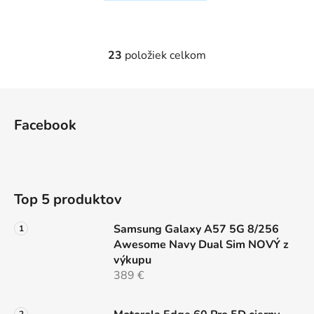
23
položiek celkom
O
v
l
Z
á
á
d
Facebook
p
a
ä
c
t
i
e
i
Top 5 produktov
p
e
r
Samsung Galaxy A57 5G 8/256
v
Awesome Navy Dual Sim NOVÝ z
k
výkupu
y
389 €
v
ý
p