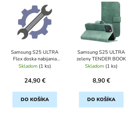
ý
p
i
s
p
r
Samsung S25 ULTRA
Samsung S25 ULTRA
o
Flex doska nabijania
zeleny TENDER BOOK
d
Orig SP
Skladom
(
1 ks
)
Skladom
(
1 ks
)
u
k
24,90 €
8,90 €
t
o
DO KOŠÍKA
DO KOŠÍKA
v