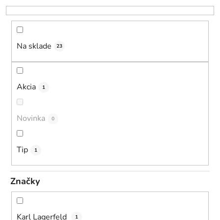
r
o
d
u
Na sklade
23
k
t
o
Akcia
1
v
Novinka
0
Tip
1
Značky
Karl Lagerfeld
1