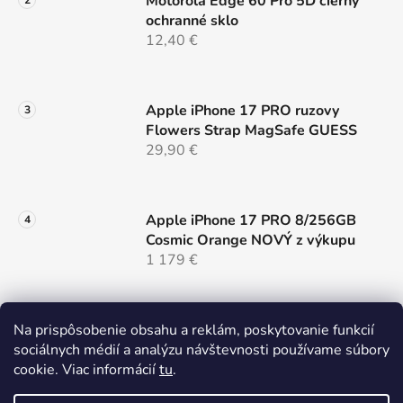
Motorola Edge 60 Pro 5D cierny
i
ochranné sklo
s
12,40 €
u
Apple iPhone 17 PRO ruzovy
Flowers Strap MagSafe GUESS
29,90 €
Apple iPhone 17 PRO 8/256GB
Cosmic Orange NOVÝ z výkupu
1 179 €
Samsung Galaxy S26 ULTRA 5G
Na prispôsobenie obsahu a reklám, poskytovanie funkcií
12/256 Black Dual Sim NOVÝ z
sociálnych médií a analýzu návštevnosti používame súbory
výkupu
cookie. Viac informácií
tu
.
999 €