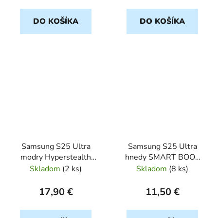
DO KOŠÍKA
DO KOŠÍKA
Samsung S25 Ultra
Samsung S25 Ultra
modry Hyperstealth
hnedy SMART BOOK
MagForce TACTICAL
Pro Leather
Skladom
(
2 ks
)
Skladom
(
8 ks
)
17,90 €
11,50 €