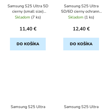
Samsung S25 Ultra 5D
Samsung S25 Ultra
cierny (small size)
5D/6D cierny ochranné
ochranné sklo
sklo
Skladom
(
7 ks
)
Skladom
(
1 ks
)
11,40 €
12,40 €
DO KOŠÍKA
DO KOŠÍKA
Samsung S25 Ultra
Samsung S25 Ultra