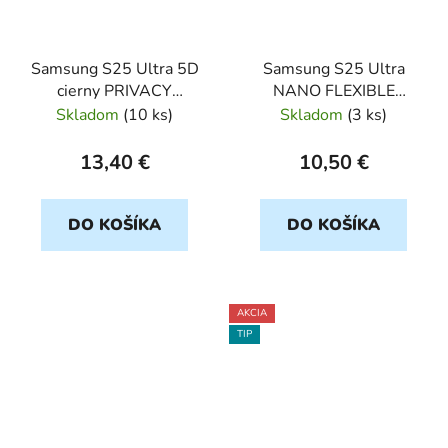
Samsung S25 Ultra 5D
Samsung S25 Ultra
cierny PRIVACY
NANO FLEXIBLE
ochranné sklo
ochranné sklo
Skladom
(
10 ks
)
Skladom
(
3 ks
)
13,40 €
10,50 €
DO KOŠÍKA
DO KOŠÍKA
AKCIA
TIP