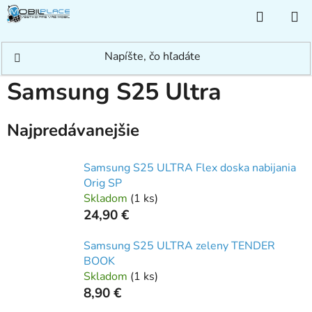
Prejsť
NÁKUP
na
KOŠÍK
obsah
Domov
/
Rýchle hľadanie
/
Samsung
/
Samsung S
/
Samsung S25 Ultra
Samsung S25 Ultra
Najpredávanejšie
Samsung S25 ULTRA Flex doska nabijania
Orig SP
Skladom
(
1 ks
)
24,90 €
Samsung S25 ULTRA zeleny TENDER
BOOK
Skladom
(
1 ks
)
8,90 €