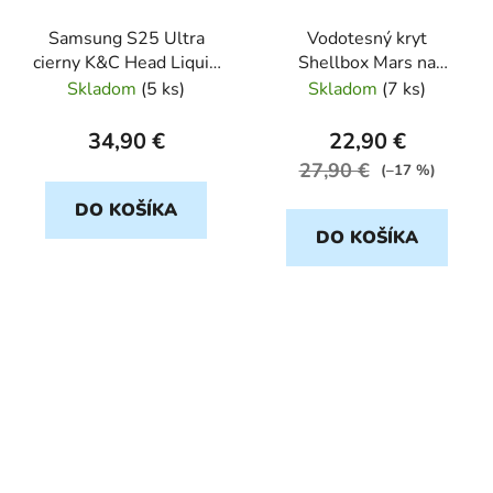
Samsung S25 Ultra
Vodotesný kryt
cierny K&C Head Liquid
Shellbox Mars na
KARL silicon
Samsung S25 Ultra,
Skladom
(
5 ks
)
Skladom
(
7 ks
)
čierny
34,90 €
22,90 €
27,90 €
(–17 %)
DO KOŠÍKA
DO KOŠÍKA