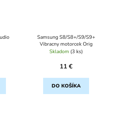
udio
Samsung S8/S8+/S9/S9+
Vibracny motorcek Orig
Skladom
(
3 ks
)
11 €
DO KOŠÍKA