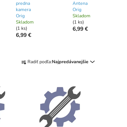
predna
Antena
kamera
Orig
Orig
Skladom
Skladom
(
1 ks
)
(
1 ks
)
6,99 €
6,99 €
R
Radiť podľa:
Najpredávanejšie
a
d
e
n
i
e
p
r
o