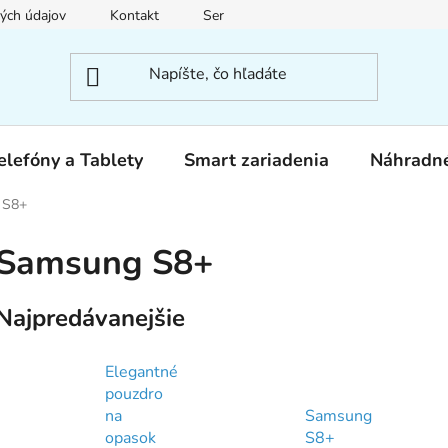
ých údajov
Kontakt
Servis
elefóny a Tablety
Smart zariadenia
Náhradné
 S8+
Samsung S8+
Najpredávanejšie
Elegantné
pouzdro
na
Samsung
opasok
S8+