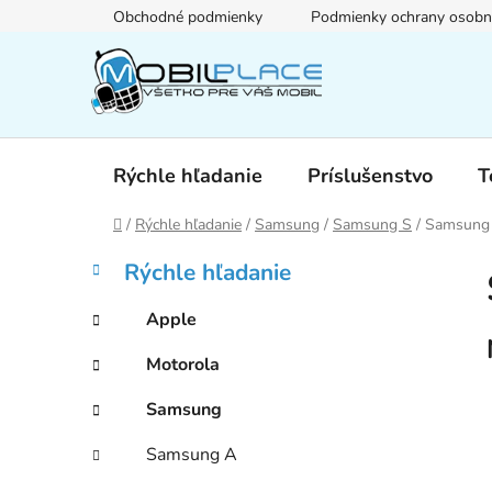
Prejsť
Obchodné podmienky
Podmienky ochrany osobn
na
obsah
Rýchle hľadanie
Príslušenstvo
T
Domov
/
Rýchle hľadanie
/
Samsung
/
Samsung S
/
Samsung
B
K
Preskočiť
Rýchle hľadanie
a
kategórie
o
t
č
Apple
e
n
g
Motorola
ý
ó
p
r
Samsung
i
a
e
n
Samsung A
e