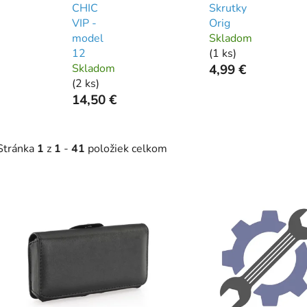
CHIC
Skrutky
VIP -
Orig
model
Skladom
12
(
1 ks
)
Skladom
4,99 €
(
2 ks
)
14,50 €
Stránka
1
z
1
-
41
položiek celkom
V
ý
p
s
p
r