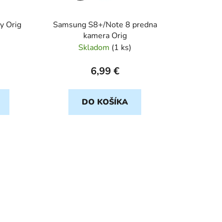
d
u
y Orig
Samsung S8+/Note 8 predna
k
kamera Orig
t
Skladom
(
1 ks
)
o
v
6,99 €
DO KOŠÍKA