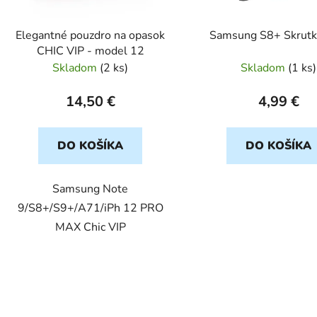
o
d
Elegantné pouzdro na opasok
Samsung S8+ Skrutk
u
CHIC VIP - model 12
k
Skladom
(
2 ks
)
Skladom
(
1 ks
)
t
o
14,50 €
4,99 €
v
DO KOŠÍKA
DO KOŠÍKA
Samsung Note
9/S8+/S9+/A71/iPh 12 PRO
MAX Chic VIP