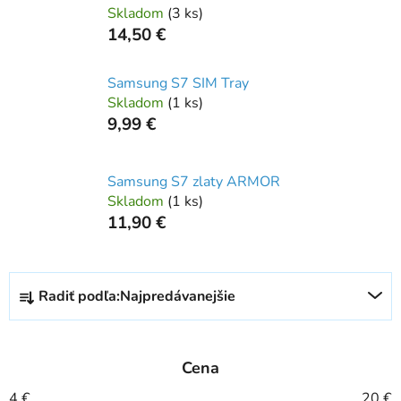
Skladom
(
3 ks
)
14,50 €
Samsung S7 SIM Tray
Skladom
(
1 ks
)
9,99 €
Samsung S7 zlaty ARMOR
Skladom
(
1 ks
)
11,90 €
R
Radiť podľa:
Najpredávanejšie
a
d
e
Cena
n
i
4
€
20
€