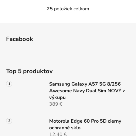
25
položiek celkom
O
v
l
Z
á
á
d
Facebook
p
a
ä
c
t
i
e
i
Top 5 produktov
p
e
r
Samsung Galaxy A57 5G 8/256
v
Awesome Navy Dual Sim NOVÝ z
k
výkupu
y
389 €
v
ý
p
Motorola Edge 60 Pro 5D cierny
i
ochranné sklo
s
12,40 €