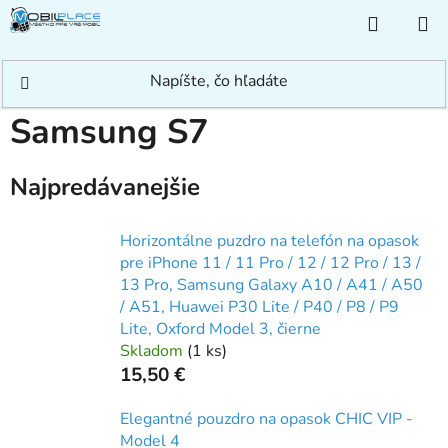
Prejsť
NÁKUP
na
KOŠÍK
obsah
Domov
/
Rýchle hľadanie
/
Samsung
/
Samsung S
/
Samsung S7
Samsung S7
Najpredávanejšie
Horizontálne puzdro na telefón na opasok
pre iPhone 11 / 11 Pro / 12 / 12 Pro / 13 /
13 Pro, Samsung Galaxy A10 / A41 / A50
/ A51, Huawei P30 Lite / P40 / P8 / P9
Lite, Oxford Model 3, čierne
Skladom
(
1 ks
)
15,50 €
Elegantné pouzdro na opasok CHIC VIP -
Model 4