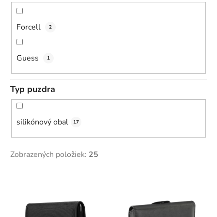
Forcell
2
Guess
1
Typ puzdra
silikónový obal
17
Zobrazených položiek:
25
V
ý
p