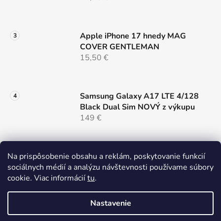
u
Apple iPhone 17 hnedy MAG
COVER GENTLEMAN
15,50 €
Samsung Galaxy A17 LTE 4/128
Black Dual Sim NOVÝ z výkupu
149 €
Na prispôsobenie obsahu a reklám, poskytovanie funkcií
Nillkin SnapHold Magnetický
sociálnych médií a analýzu návštevnosti používame súbory
sticker Vegan Leather Elegant,
cookie. Viac informácií
tu
.
čierny
14,90 €
Nastavenie