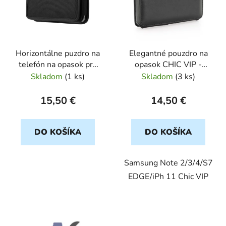
i
s
p
r
Horizontálne puzdro na
Elegantné pouzdro na
o
telefón na opasok pre
opasok CHIC VIP -
d
iPhone 11 / 11 Pro / 12
Model 4
Skladom
(
1 ks
)
Skladom
(
3 ks
)
u
/ 12 Pro / 13 / 13 Pro,
k
Samsung Galaxy A10 /
15,50 €
14,50 €
t
A41 / A50 / A51,
o
Huawei P30 Lite / P40 /
P8 / P9 Lite, Oxford
DO KOŠÍKA
DO KOŠÍKA
v
Model 3, čierne
Samsung Note 2/3/4/S7
EDGE/iPh 11 Chic VIP