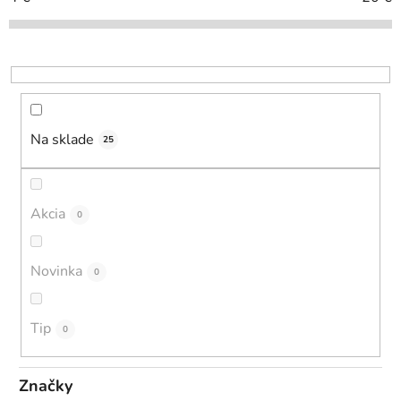
e
p
r
o
d
u
Na sklade
25
k
t
o
Akcia
0
v
Novinka
0
Tip
0
Značky