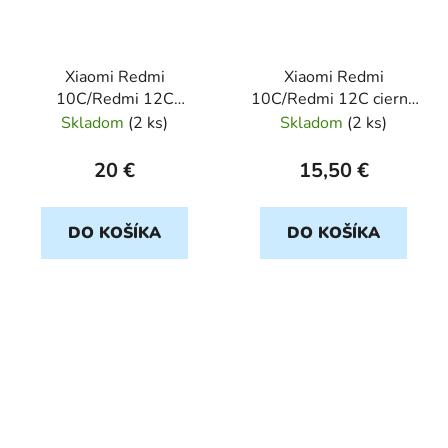
Xiaomi Redmi
Xiaomi Redmi
10C/Redmi 12C
10C/Redmi 12C cierny
cerveny NILLKIN S.
NITRO
Skladom
(
2 ks
)
Skladom
(
2 ks
)
Frosted
20 €
15,50 €
DO KOŠÍKA
DO KOŠÍKA