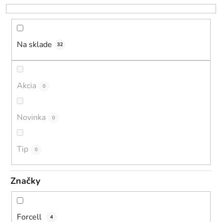
r
o
d
u
Na sklade
32
k
t
o
Akcia
0
v
Novinka
0
Tip
0
Značky
Forcell
4