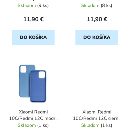
d
Skladom
(
9 ks
)
Skladom
(
8 ks
)
u
k
11,90 €
11,90 €
t
o
DO KOŠÍKA
DO KOŠÍKA
v
Xiaomi Redmi
Xiaomi Redmi
10C/Redmi 12C modry
10C/Redmi 12C cierny
FORCELL Lite
CARBON
Skladom
(
1 ks
)
Skladom
(
1 ks
)