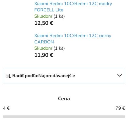
Xiaomi Redmi 10C/Redmi 12C modry
FORCELL Lite
Skladom
(
1 ks
)
12,50 €
Xiaomi Redmi 10C/Redmi 12C cierny
CARBON
Skladom
(
1 ks
)
11,90 €
R
Radiť podľa:
Najpredávanejšie
a
d
e
Cena
n
i
4
€
79
€
e
p