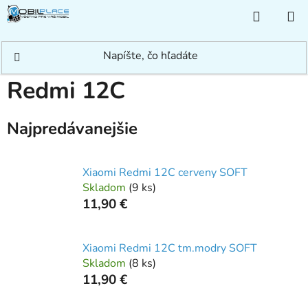
Prejsť
NÁKUP
na
KOŠÍK
obsah
Domov
/
Rýchle hľadanie
/
Xiaomi
/
Redmi
/
Redmi 12C
Redmi 12C
Najpredávanejšie
Xiaomi Redmi 12C cerveny SOFT
Skladom
(
9 ks
)
11,90 €
Xiaomi Redmi 12C tm.modry SOFT
Skladom
(
8 ks
)
11,90 €