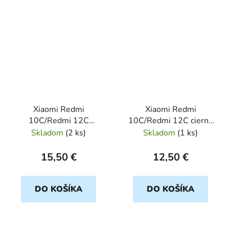
Xiaomi Redmi
Xiaomi Redmi
10C/Redmi 12C
10C/Redmi 12C cierny
transparent JELLY
FORCELL Lite
Skladom
(
2 ks
)
Skladom
(
1 ks
)
ROAR
15,50 €
12,50 €
DO KOŠÍKA
DO KOŠÍKA