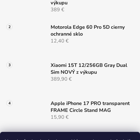
výkupu
y
389 €
v
ý
p
Motorola Edge 60 Pro 5D cierny
i
ochranné sklo
s
12,40 €
u
Xiaomi 15T 12/256GB Gray Dual
Sim NOVÝ z výkupu
389,90 €
Apple iPhone 17 PRO transparent
FRAME Circle Stand MAG
15,90 €