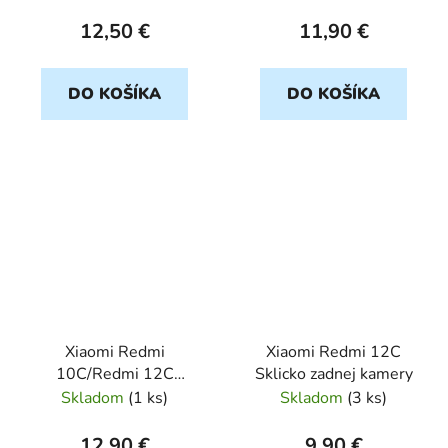
12,50 €
11,90 €
DO KOŠÍKA
DO KOŠÍKA
Xiaomi Redmi
Xiaomi Redmi 12C
10C/Redmi 12C
Sklicko zadnej kamery
transparent
Skladom
(
1 ks
)
Skladom
(
3 ks
)
ULTRASLIM 0,5mm
12,90 €
9,90 €