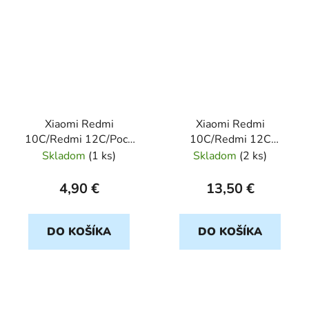
Xiaomi Redmi
Xiaomi Redmi
10C/Redmi 12C/Poco
10C/Redmi 12C
C40 ochranné sklo
strieborny SHINING
Skladom
(
1 ks
)
Skladom
(
2 ks
)
4,90 €
13,50 €
DO KOŠÍKA
DO KOŠÍKA