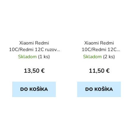
Xiaomi Redmi
Xiaomi Redmi
10C/Redmi 12C ruzovy
10C/Redmi 12C
SHINING
zlato/strieborny
Skladom
(
1 ks
)
Skladom
(
2 ks
)
SHINING
13,50 €
11,50 €
DO KOŠÍKA
DO KOŠÍKA