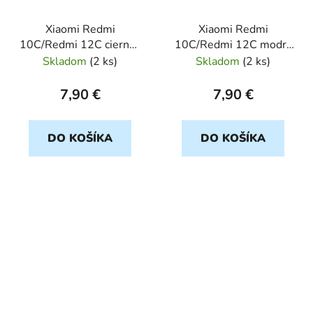
Xiaomi Redmi
Xiaomi Redmi
10C/Redmi 12C cierno-
10C/Redmi 12C modry
zlaty FANCY BOOK
FANCY BOOK
Skladom
(
2 ks
)
Skladom
(
2 ks
)
7,90 €
7,90 €
DO KOŠÍKA
DO KOŠÍKA