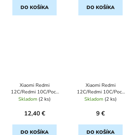
DO KOŠÍKA
DO KOŠÍKA
Xiaomi Redmi
Xiaomi Redmi
12C/Redmi 10C/Poco
12C/Redmi 10C/Poco
C40 5D cierny ochranné
C40 ochranné sklo
Skladom
(
2 ks
)
Skladom
(
2 ks
)
sklo
12,40 €
9 €
DO KOŠÍKA
DO KOŠÍKA