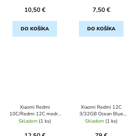
10,50 €
7,50 €
DO KOŠÍKA
DO KOŠÍKA
Xiaomi Redmi
Xiaomi Redmi 12C
10C/Redmi 12C modry
3/32GB Ocean Blue
CANVAS BOOK
Dual Sim Trieda B
Skladom
(
1 ks
)
Skladom
(
1 ks
)
12,50 €
79 €