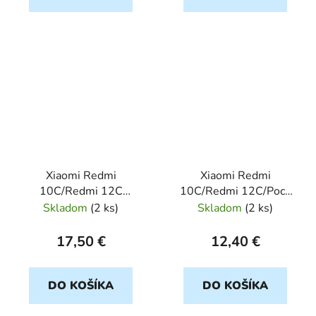
Xiaomi Redmi
Xiaomi Redmi
10C/Redmi 12C
10C/Redmi 12C/Poco
transparent ARMOR
C40 5D cierny ochranné
Skladom
(
2 ks
)
Skladom
(
2 ks
)
JELLY ROAR
sklo
17,50 €
12,40 €
DO KOŠÍKA
DO KOŠÍKA