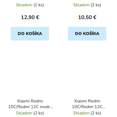
SENSITIVE BOOK
cerveny VENUS BOOK
Skladom
(
1 ks
)
Skladom
(
2 ks
)
12,90 €
10,50 €
DO KOŠÍKA
DO KOŠÍKA
Xiaomi Redmi
Xiaomi Redmi
10C/Redmi 12C modry
10C/Redmi 12C
VENUS BOOK
cerveny SMART BOOK
Skladom
(
2 ks
)
Skladom
(
2 ks
)