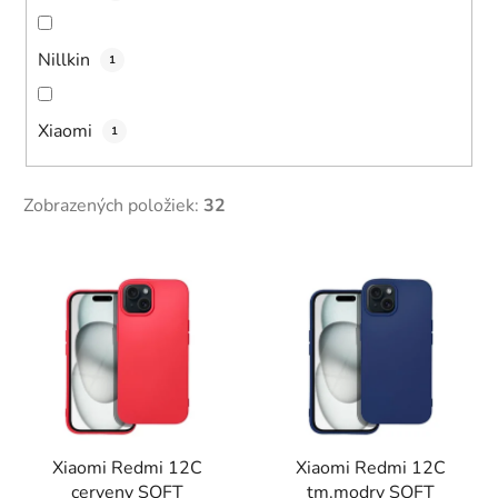
Nillkin
1
Xiaomi
1
Zobrazených položiek:
32
V
ý
p
i
s
p
r
Xiaomi Redmi 12C
Xiaomi Redmi 12C
o
cerveny SOFT
tm.modry SOFT