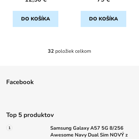
DO KOŠÍKA
DO KOŠÍKA
32
položiek celkom
O
v
l
Z
á
á
d
Facebook
p
a
ä
c
t
i
e
i
Top 5 produktov
p
e
r
Samsung Galaxy A57 5G 8/256
v
Awesome Navy Dual Sim NOVÝ z
k