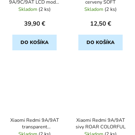
9A/9C/9AT LCD modul
cerveny SOFT
cierny
Skladom
(
2 ks
)
Skladom
(
2 ks
)
39,90 €
12,50 €
DO KOŠÍKA
DO KOŠÍKA
Xiaomi Redmi 9A/9AT
Xiaomi Redmi 9A/9AT
transparent
sivy ROAR COLORFUL
ULTRASLIM
Skladom
(
2 ks
)
Skladom
(
2 ks
)