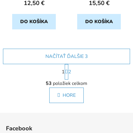
12,50 €
15,50 €
DO KOŠÍKA
DO KOŠÍKA
NAČÍTAŤ ĎALŠIE 3
S
1
t
2
r
O
á
53
položiek celkom
v
n
l
k
HORE
á
o
d
v
a
a
Z
c
n
á
i
i
Facebook
e
e
p