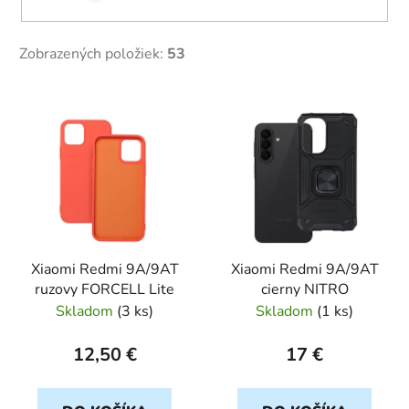
Zobrazených položiek:
53
V
ý
p
i
s
p
r
Xiaomi Redmi 9A/9AT
Xiaomi Redmi 9A/9AT
o
ruzovy FORCELL Lite
cierny NITRO
d
Skladom
(
3 ks
)
Skladom
(
1 ks
)
u
k
12,50 €
17 €
t
o