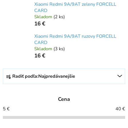
Xiaomi Redmi 9A/9AT zeleny FORCELL
CARD
Skladom
(
2 ks
)
16 €
Xiaomi Redmi 9A/9AT ruzovy FORCELL
CARD
Skladom
(
3 ks
)
16 €
R
Radiť podľa:
Najpredávanejšie
a
d
e
Cena
n
i
5
€
40
€
e
p