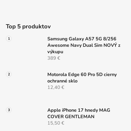
p
ä
r
t
v
i
k
Top 5 produktov
e
y
v
Samsung Galaxy A57 5G 8/256
ý
Awesome Navy Dual Sim NOVÝ z
p
výkupu
i
389 €
s
u
Motorola Edge 60 Pro 5D cierny
ochranné sklo
12,40 €
Apple iPhone 17 hnedy MAG
COVER GENTLEMAN
15,50 €