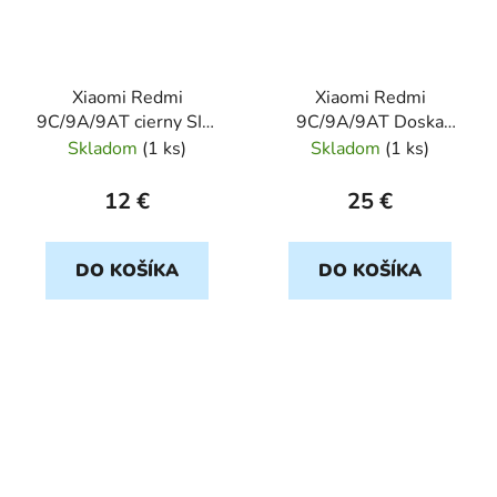
Xiaomi Redmi
Xiaomi Redmi
9C/9A/9AT cierny SIM
9C/9A/9AT Doska
Tray/Pamat karta
nabijania s mikrofonom
Skladom
(
1 ks
)
Skladom
(
1 ks
)
12 €
25 €
DO KOŠÍKA
DO KOŠÍKA