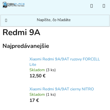
Prejsť
NÁKUP
na
KOŠÍK
obsah
Domov
/
Rýchle hľadanie
/
Xiaomi
/
Redmi
/
Redmi 9A
Redmi 9A
Najpredávanejšie
Xiaomi Redmi 9A/9AT ruzovy FORCELL
Lite
Skladom
(
3 ks
)
12,50 €
Xiaomi Redmi 9A/9AT cierny NITRO
Skladom
(
1 ks
)
17 €