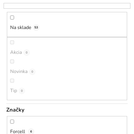
r
o
d
u
Na sklade
53
k
t
o
Akcia
0
v
Novinka
0
Tip
0
Značky
Forcell
6