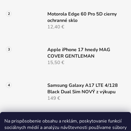
ý
p
Motorola Edge 60 Pro 5D cierny
i
ochranné sklo
s
12,40 €
u
Apple iPhone 17 hnedy MAG
COVER GENTLEMAN
15,50 €
Samsung Galaxy A17 LTE 4/128
Black Dual Sim NOVÝ z výkupu
149 €
Na prispôsobenie obsahu a reklám, poskytovanie funkcií
Nillkin SnapHold Magnetický
sociálnych médií a analýzu návštevnosti používame súbory
sticker Vegan Leather Elegant,