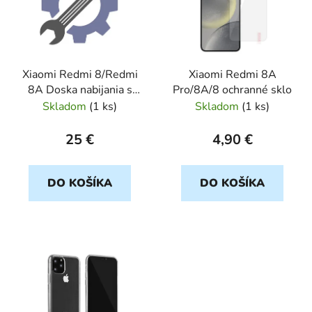
i
s
p
r
Xiaomi Redmi 8/Redmi
Xiaomi Redmi 8A
o
8A Doska nabijania s
Pro/8A/8 ochranné sklo
d
mikrofonom
Skladom
(
1 ks
)
Skladom
(
1 ks
)
u
k
25 €
4,90 €
t
o
DO KOŠÍKA
DO KOŠÍKA
v