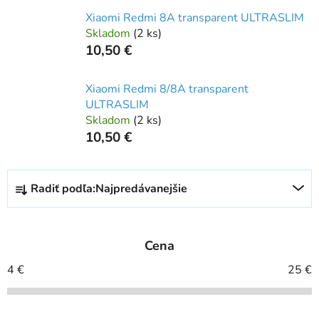
Xiaomi Redmi 8A transparent ULTRASLIM
Skladom
(
2 ks
)
10,50 €
Xiaomi Redmi 8/8A transparent
ULTRASLIM
Skladom
(
2 ks
)
10,50 €
R
Radiť podľa:
Najpredávanejšie
a
d
e
Cena
n
i
4
€
25
€
e
p