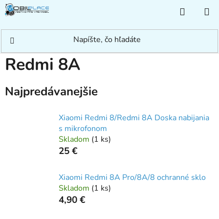
Prejsť
NÁKUP
na
KOŠÍK
obsah
Domov
/
Rýchle hľadanie
/
Xiaomi
/
Redmi
/
Redmi 8A
Redmi 8A
Najpredávanejšie
Xiaomi Redmi 8/Redmi 8A Doska nabijania
s mikrofonom
Skladom
(
1 ks
)
25 €
Xiaomi Redmi 8A Pro/8A/8 ochranné sklo
Skladom
(
1 ks
)
4,90 €