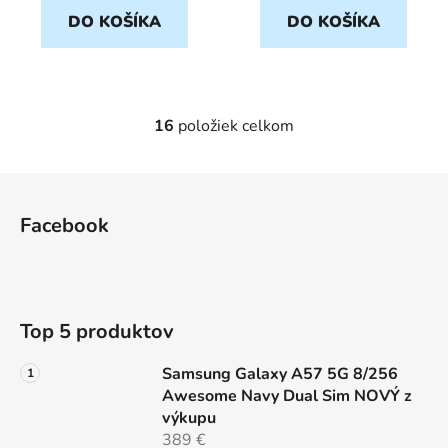
DO KOŠÍKA
DO KOŠÍKA
16
položiek celkom
O
v
l
Z
á
á
d
Facebook
p
a
ä
c
t
i
e
i
Top 5 produktov
p
e
r
Samsung Galaxy A57 5G 8/256
v
Awesome Navy Dual Sim NOVÝ z
k
výkupu
y
389 €
v