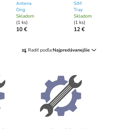
Antena
SIM
Orig
Tray
Skladom
Skladom
(
1 ks
)
(
1 ks
)
10 €
12 €
R
Radiť podľa:
Najpredávanejšie
a
d
e
n
i
e
p
r
o
d
u