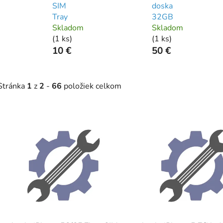
SIM
doska
Tray
32GB
Skladom
Skladom
(
1 ks
)
(
1 ks
)
10 €
50 €
Stránka
1
z
2
-
66
položiek celkom
V
ý
p
s
p
r
o
d