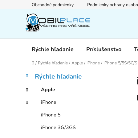
Prejsť
Obchodné podmienky
Podmienky ochrany osobn
na
obsah
Rýchle hľadanie
Príslušenstvo
T
Domov
/
Rýchle hľadanie
/
Apple
/
iPhone
/
iPhone 5/5S/5C/S
B
K
Preskočiť
Rýchle hľadanie
a
kategórie
o
t
č
Apple
e
n
g
iPhone
ý
ó
p
r
iPhone 5
i
a
e
n
iPhone 3G/3GS
e