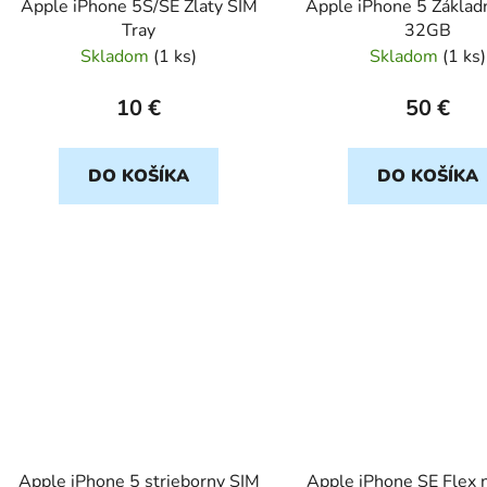
Apple iPhone 5S/SE Zlaty SIM
Apple iPhone 5 Základ
u
Tray
32GB
k
Skladom
(
1 ks
)
Skladom
(
1 ks
)
t
o
10 €
50 €
v
DO KOŠÍKA
DO KOŠÍKA
Apple iPhone 5 strieborny SIM
Apple iPhone SE Flex n