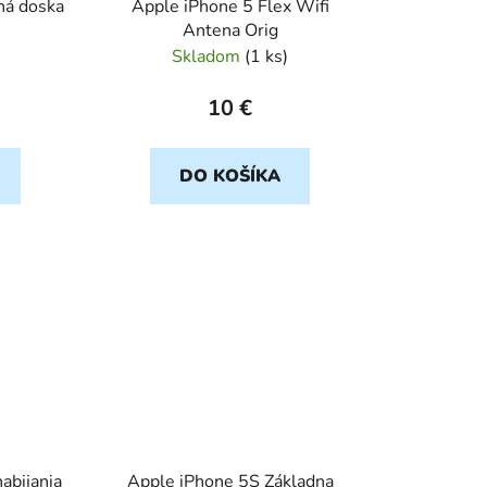
ná doska
Apple iPhone 5 Flex Wifi
k
Antena Orig
t
Skladom
(
1 ks
)
o
v
10 €
DO KOŠÍKA
abijania
Apple iPhone 5S Základna