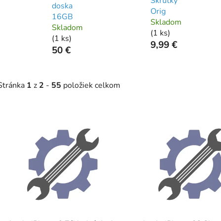
Skrutky
doska
Orig
16GB
Skladom
Skladom
(
1 ks
)
(
1 ks
)
9,99 €
50 €
Stránka
1
z
2
-
55
položiek celkom
V
ý
p
s
p
r
o
d