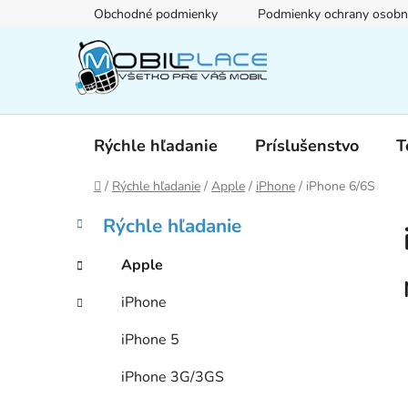
Prejsť
Obchodné podmienky
Podmienky ochrany osobn
na
obsah
Rýchle hľadanie
Príslušenstvo
T
Domov
/
Rýchle hľadanie
/
Apple
/
iPhone
/
iPhone 6/6S
B
K
Preskočiť
Rýchle hľadanie
a
kategórie
o
t
č
Apple
e
n
g
iPhone
ý
ó
p
r
iPhone 5
i
a
e
n
iPhone 3G/3GS
e