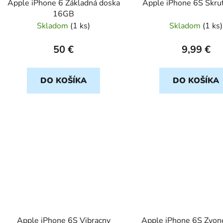
Apple iPhone 6 Základná doska
Apple iPhone 6S Skrut
u
16GB
k
Skladom
(
1 ks
)
Skladom
(
1 ks
)
t
o
50 €
9,99 €
v
DO KOŠÍKA
DO KOŠÍKA
Apple iPhone 6S Vibracny
Apple iPhone 6S Zvon