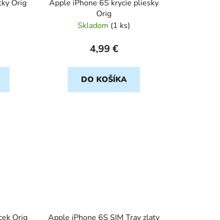
ky Orig
Apple iPhone 6S krycie pliesky
k
Orig
t
Skladom
(
1 ks
)
o
v
4,99 €
DO KOŠÍKA
cek Orig
Apple iPhone 6S SIM Tray zlaty