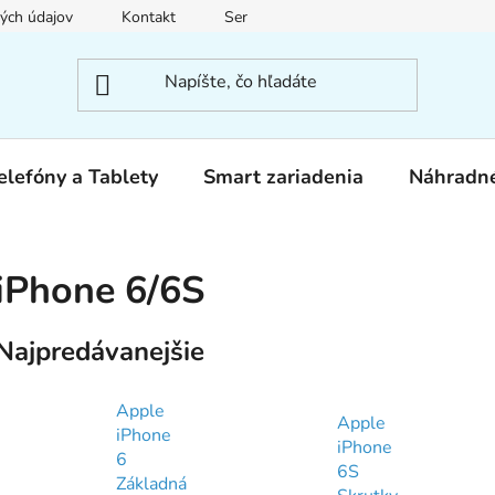
ých údajov
Kontakt
Servis
elefóny a Tablety
Smart zariadenia
Náhradné
iPhone 6/6S
Najpredávanejšie
Apple
Apple
iPhone
iPhone
6
6S
Základná