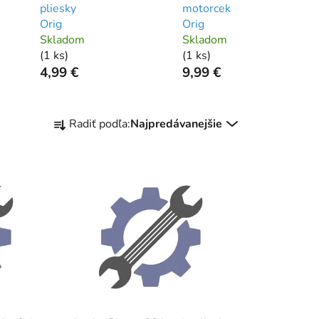
pliesky
motorcek
Orig
Orig
Skladom
Skladom
(
1 ks
)
(
1 ks
)
4,99 €
9,99 €
R
Radiť podľa:
Najpredávanejšie
a
d
e
n
i
e
p
r
o
d
u