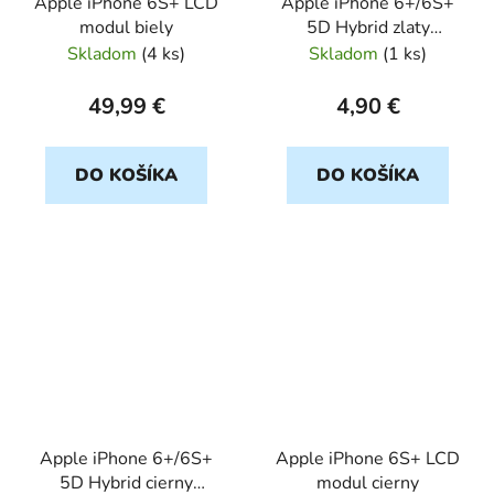
Apple iPhone 6S+ LCD
Apple iPhone 6+/6S+
modul biely
5D Hybrid zlaty
ochranné sklo
Skladom
(
4 ks
)
Skladom
(
1 ks
)
49,99 €
4,90 €
DO KOŠÍKA
DO KOŠÍKA
Apple iPhone 6+/6S+
Apple iPhone 6S+ LCD
5D Hybrid cierny
modul cierny