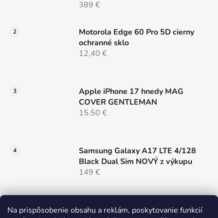
i
389 €
s
u
Motorola Edge 60 Pro 5D cierny
ochranné sklo
12,40 €
Apple iPhone 17 hnedy MAG
COVER GENTLEMAN
15,50 €
Samsung Galaxy A17 LTE 4/128
Black Dual Sim NOVÝ z výkupu
149 €
Nillkin SnapHold Magnetický
Na prispôsobenie obsahu a reklám, poskytovanie funkcií