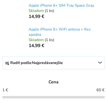
Apple iPhone 6+ SIM Tray Space Gray
Skladom
(
1 ks
)
14,99 €
Apple iPhone 6+ WiFi antena + flex
spodna
Skladom
(
1 ks
)
14,99 €
R
Radiť podľa:
Najpredávanejšie
a
d
e
Cena
n
i
1
€
60
€
e
p