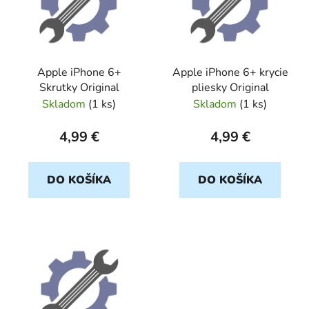
i
s
p
r
Apple iPhone 6+
Apple iPhone 6+ krycie
o
Skrutky Original
pliesky Original
d
Skladom
(
1 ks
)
Skladom
(
1 ks
)
u
k
4,99 €
4,99 €
t
o
DO KOŠÍKA
DO KOŠÍKA
v