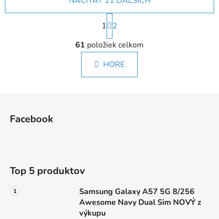
NAČÍTAŤ 11 ĎALŠÍCH
S
1
t
2
r
O
á
61
položiek celkom
v
n
l
k
HORE
á
o
d
v
a
a
Z
c
n
á
i
i
Facebook
e
e
p
p
ä
r
t
v
i
k
Top 5 produktov
e
y
v
Samsung Galaxy A57 5G 8/256
ý
Awesome Navy Dual Sim NOVÝ z
p
výkupu