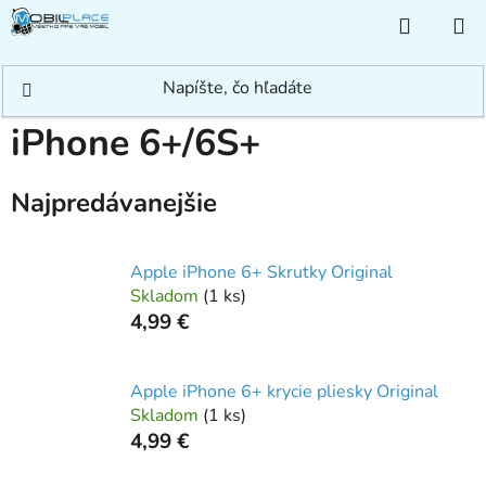
Prejsť
NÁKUP
na
KOŠÍK
obsah
Domov
/
Rýchle hľadanie
/
Apple
/
iPhone
/
iPhone 6+/6S+
iPhone 6+/6S+
Najpredávanejšie
Apple iPhone 6+ Skrutky Original
Skladom
(
1 ks
)
4,99 €
Apple iPhone 6+ krycie pliesky Original
Skladom
(
1 ks
)
4,99 €