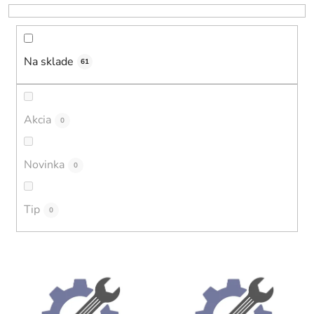
r
o
d
u
Na sklade
61
k
t
o
Akcia
0
v
Novinka
0
Tip
0
V
ý
p