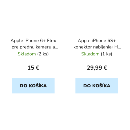
Apple iPhone 6+ Flex
Apple iPhone 6S+
pre prednu kameru a
konektor nabijania+HF
proximity senz
cierny Orig
Skladom
(
2 ks
)
Skladom
(
1 ks
)
15 €
29,99 €
DO KOŠÍKA
DO KOŠÍKA