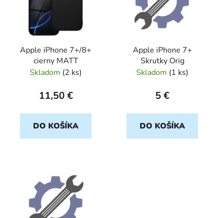
i
s
p
r
Apple iPhone 7+/8+
Apple iPhone 7+
o
cierny MATT
Skrutky Orig
d
Skladom
(
2 ks
)
Skladom
(
1 ks
)
u
k
11,50 €
5 €
t
o
DO KOŠÍKA
DO KOŠÍKA
v