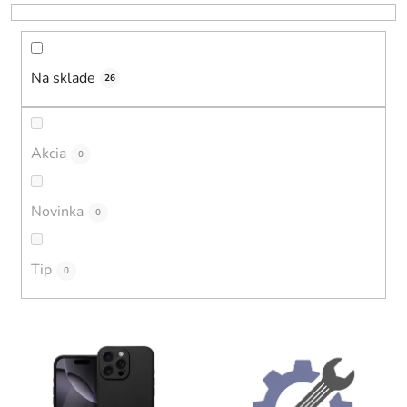
r
o
d
u
Na sklade
26
k
t
o
Akcia
0
v
Novinka
0
Tip
0
V
ý
p