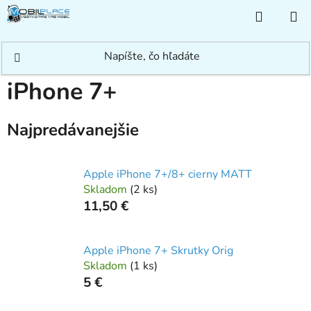
Prejsť
NÁKUP
na
KOŠÍK
obsah
Domov
/
Rýchle hľadanie
/
Apple
/
iPhone
/
iPhone 7+
iPhone 7+
Najpredávanejšie
Apple iPhone 7+/8+ cierny MATT
Skladom
(
2 ks
)
11,50 €
Apple iPhone 7+ Skrutky Orig
Skladom
(
1 ks
)
5 €