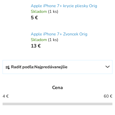
Apple iPhone 7+ krycie pliesky Orig
Skladom
(
1 ks
)
5 €
Apple iPhone 7+ Zvoncek Orig
Skladom
(
1 ks
)
13 €
R
Radiť podľa:
Najpredávanejšie
a
d
e
Cena
n
i
4
€
60
€
e
p