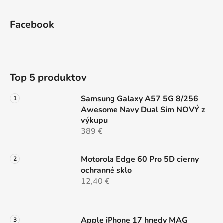
l
Z
á
á
d
Facebook
p
a
ä
c
t
i
e
i
Top 5 produktov
p
e
r
Samsung Galaxy A57 5G 8/256
v
Awesome Navy Dual Sim NOVÝ z
k
výkupu
y
389 €
v
ý
p
Motorola Edge 60 Pro 5D cierny
i
ochranné sklo
s
12,40 €
u
Apple iPhone 17 hnedy MAG