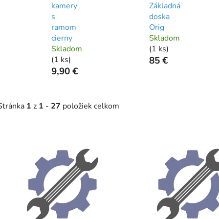
kamery
Základná
s
doska
ramom
Orig
cierny
Skladom
Skladom
(
1 ks
)
(
1 ks
)
85 €
9,90 €
Stránka
1
z
1
-
27
položiek celkom
V
ý
p
s
p
r