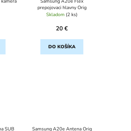
 kamera
Samsung A20e Flex
prepojovaci hlavny Orig
Skladom
(
2 ks
)
20 €
DO KOŠÍKA
na SUB
Samsung A20e Antena Orig