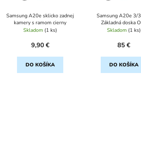
o
d
Samsung A20e sklicko zadnej
Samsung A20e 3/
u
kamery s ramom cierny
Základná doska O
k
Skladom
(
1 ks
)
Skladom
(
1 ks
)
t
o
9,90 €
85 €
v
DO KOŠÍKA
DO KOŠÍKA