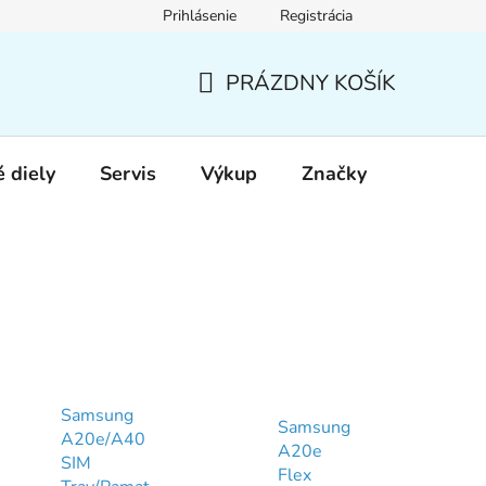
Prihlásenie
Registrácia
PRÁZDNY KOŠÍK
NÁKUPNÝ
KOŠÍK
 diely
Servis
Výkup
Značky
Samsung
Samsung
A20e/A40
A20e
SIM
Flex