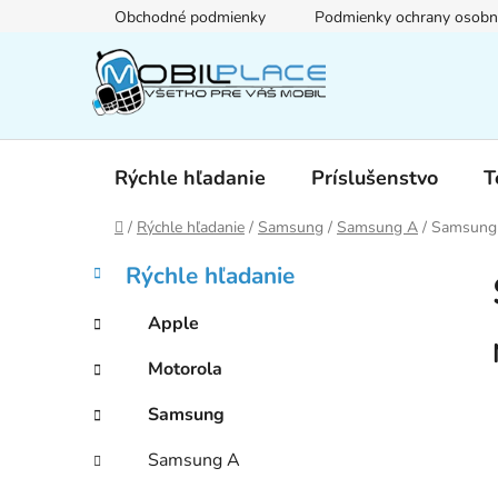
Prejsť
Obchodné podmienky
Podmienky ochrany osobn
na
obsah
Rýchle hľadanie
Príslušenstvo
T
Domov
/
Rýchle hľadanie
/
Samsung
/
Samsung A
/
Samsung
B
K
Preskočiť
Rýchle hľadanie
a
kategórie
o
t
č
Apple
e
n
g
Motorola
ý
ó
p
r
Samsung
i
a
e
n
Samsung A
e