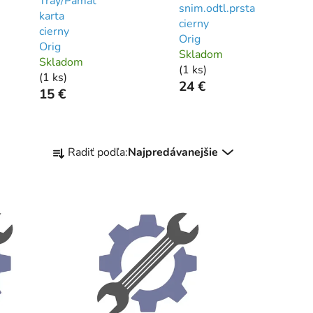
Tray/Pamat
snim.odtl.prsta
karta
cierny
cierny
Orig
Orig
Skladom
Skladom
(
1 ks
)
(
1 ks
)
24 €
15 €
R
Radiť podľa:
Najpredávanejšie
a
d
e
n
i
e
p
r
o