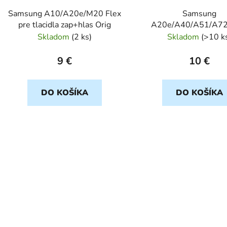
Samsung A10/A20e/M20 Flex
Samsung
pre tlacidla zap+hlas Orig
A20e/A40/A51/A7
Vibracny motorcek 
Skladom
(
2 ks
)
Skladom
(
>10 k
9 €
10 €
DO KOŠÍKA
DO KOŠÍKA