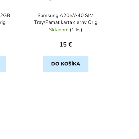
d
u
32GB
Samsung A20e/A40 SIM
k
rig
Tray/Pamat karta cierny Orig
t
Skladom
(
1 ks
)
o
v
15 €
DO KOŠÍKA