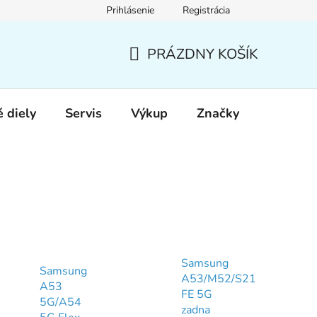
Prihlásenie
Registrácia
PRÁZDNY KOŠÍK
NÁKUPNÝ
KOŠÍK
 diely
Servis
Výkup
Značky
Samsung
Samsung
A53/M52/S21
A53
FE 5G
5G/A54
zadna