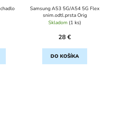
u
chadlo
Samsung A53 5G/A54 5G Flex
k
snim.odtl.prsta Orig
t
Skladom
(
1 ks
)
o
v
28 €
DO KOŠÍKA