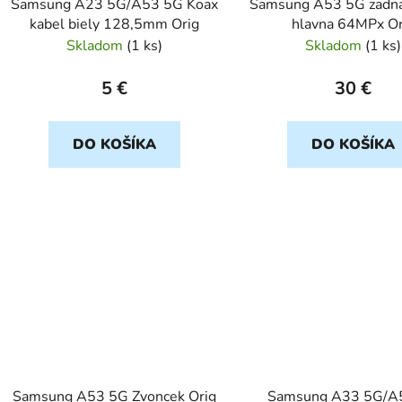
Samsung A23 5G/A53 5G Koax
Samsung A53 5G zadn
kabel biely 128,5mm Orig
hlavna 64MPx Or
Skladom
(
1 ks
)
Skladom
(
1 ks
)
5 €
30 €
DO KOŠÍKA
DO KOŠÍKA
Samsung A53 5G Zvoncek Orig
Samsung A33 5G/A