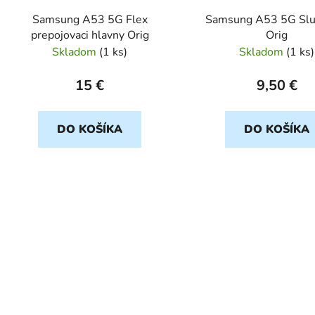
d
Samsung A53 5G Flex
Samsung A53 5G Slu
u
prepojovaci hlavny Orig
Orig
k
Skladom
(
1 ks
)
Skladom
(
1 ks
)
t
o
15 €
9,50 €
v
DO KOŠÍKA
DO KOŠÍKA