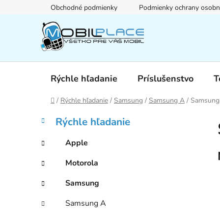
Prejsť
Obchodné podmienky
Podmienky ochrany osobn
na
obsah
Rýchle hľadanie
Príslušenstvo
T
Domov
/
Rýchle hľadanie
/
Samsung
/
Samsung A
/
Samsung
B
K
Preskočiť
Rýchle hľadanie
a
kategórie
o
t
č
Apple
e
n
g
Motorola
ý
ó
p
r
Samsung
i
a
e
n
Samsung A
e