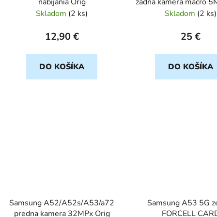
nabijania Orig
zadna kamera macro 5
Skladom
(
2 ks
)
Skladom
(
2 ks
)
12,90 €
25 €
DO KOŠÍKA
DO KOŠÍKA
Samsung A52/A52s/A53/a72
Samsung A53 5G z
predna kamera 32MPx Orig
FORCELL CAR