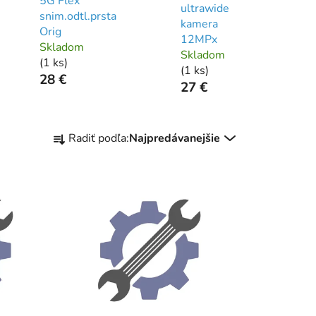
5G Flex
ultrawide
snim.odtl.prsta
kamera
Orig
12MPx
Skladom
Skladom
(
1 ks
)
(
1 ks
)
28 €
27 €
R
Radiť podľa:
Najpredávanejšie
a
d
e
n
i
e
p
r
o
d