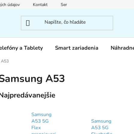
ých údajov
Kontakt
Servis
elefóny a Tablety
Smart zariadenia
Náhradné
 A53
Samsung A53
Najpredávanejšie
Samsung
A53 5G
Samsung
Flex
A53 5G