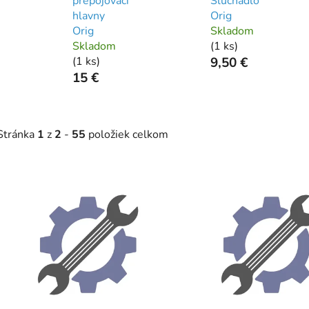
prepojovaci
Sluchadlo
hlavny
Orig
Orig
Skladom
Skladom
(
1 ks
)
(
1 ks
)
9,50 €
15 €
Stránka
1
z
2
-
55
položiek celkom
V
ý
p
s
p
r
o