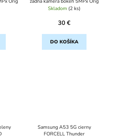
MPx Orig
zadna kamera bokeh 5MPx Orig
Skladom
(
2 ks
)
30 €
DO KOŠÍKA
eleny
Samsung A53 5G cierny
D
FORCELL Thunder